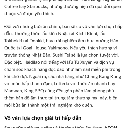
Coffee hay Starbucks, những thương hiệu đã quá đỗi quen
thuộc và được yêu thích.
Đối với những bữa ăn chính, bạn sẽ có vô vàn lựa chọn hấp
dẫn. Thưởng thức lẩu kiểu Nhật tại Kichi Kichi, lẩu
Tokbokki tại Dookki, hay trải nghiệm ẩm thực nướng Hàn
Quốc tại Gogi House, Yakimono. Nếu yêu thích hương vị
truyền thống Nhật Bản, Sushi Tei sẽ là lựa chọn tuyệt vời.
Đặc biệt, Haidilao nổi tiếng với lẩu Tứ Xuyên và dịch vụ
chăm sóc khách hàng độc đáo như làm nail miễn phí trong
khi chờ đợi. Ngoài ra, các nhà hàng như Chang Kang Kung
với món hấp thanh đạm, Lotteria với thức ăn nhanh hay
Manwah, King BBQ cũng đều góp phần làm phong phú
thêm bản đồ ẩm thực tại trung tâm thương mại này, biến
mỗi bữa ăn thành một trải nghiệm khó quên.
Vô vàn lựa chọn giải trí hấp dẫn
Sau những giờ mua sắm và thưởng thức ẩm thực,
AEON