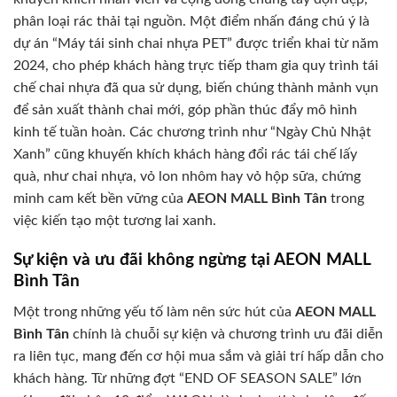
phân loại rác thải tại nguồn. Một điểm nhấn đáng chú ý là
dự án “Máy tái sinh chai nhựa PET” được triển khai từ năm
2024, cho phép khách hàng trực tiếp tham gia quy trình tái
chế chai nhựa đã qua sử dụng, biến chúng thành mảnh vụn
để sản xuất thành chai mới, góp phần thúc đẩy mô hình
kinh tế tuần hoàn. Các chương trình như “Ngày Chủ Nhật
Xanh” cũng khuyến khích khách hàng đổi rác tái chế lấy
quà, như chai nhựa, vỏ lon nhôm hay vỏ hộp sữa, chứng
minh cam kết bền vững của
AEON MALL Bình Tân
trong
việc kiến tạo một tương lai xanh.
Sự kiện và ưu đãi không ngừng tại AEON MALL
Bình Tân
Một trong những yếu tố làm nên sức hút của
AEON MALL
Bình Tân
chính là chuỗi sự kiện và chương trình ưu đãi diễn
ra liên tục, mang đến cơ hội mua sắm và giải trí hấp dẫn cho
khách hàng. Từ những đợt “END OF SEASON SALE” lớn