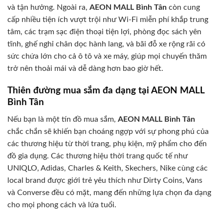
và tận hưởng. Ngoài ra,
AEON MALL Bình Tân
còn cung
cấp nhiều tiện ích vượt trội như Wi-Fi miễn phí khắp trung
tâm, các trạm sạc điện thoại tiện lợi, phòng đọc sách yên
tĩnh, ghế nghỉ chân dọc hành lang, và bãi đỗ xe rộng rãi có
sức chứa lớn cho cả ô tô và xe máy, giúp mọi chuyến thăm
trở nên thoải mái và dễ dàng hơn bao giờ hết.
Thiên đường mua sắm đa dạng tại AEON MALL
Bình Tân
Nếu bạn là một tín đồ mua sắm,
AEON MALL Bình Tân
chắc chắn sẽ khiến bạn choáng ngợp với sự phong phú của
các thương hiệu từ thời trang, phụ kiện, mỹ phẩm cho đến
đồ gia dụng. Các thương hiệu thời trang quốc tế như
UNIQLO, Adidas, Charles & Keith, Skechers, Nike cùng các
local brand được giới trẻ yêu thích như Dirty Coins, Vans
và Converse đều có mặt, mang đến những lựa chọn đa dạng
cho mọi phong cách và lứa tuổi.