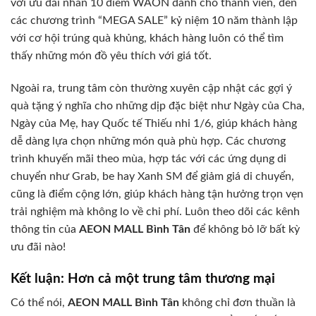
với ưu đãi nhân 10 điểm WAON dành cho thành viên, đến
các chương trình “MEGA SALE” kỷ niệm 10 năm thành lập
với cơ hội trúng quà khủng, khách hàng luôn có thể tìm
thấy những món đồ yêu thích với giá tốt.
Ngoài ra, trung tâm còn thường xuyên cập nhật các gợi ý
quà tặng ý nghĩa cho những dịp đặc biệt như Ngày của Cha,
Ngày của Mẹ, hay Quốc tế Thiếu nhi 1/6, giúp khách hàng
dễ dàng lựa chọn những món quà phù hợp. Các chương
trình khuyến mãi theo mùa, hợp tác với các ứng dụng di
chuyển như Grab, be hay Xanh SM để giảm giá di chuyển,
cũng là điểm cộng lớn, giúp khách hàng tận hưởng trọn vẹn
trải nghiệm mà không lo về chi phí. Luôn theo dõi các kênh
thông tin của
AEON MALL Bình Tân
để không bỏ lỡ bất kỳ
ưu đãi nào!
Kết luận: Hơn cả một trung tâm thương mại
Có thể nói,
AEON MALL Bình Tân
không chỉ đơn thuần là