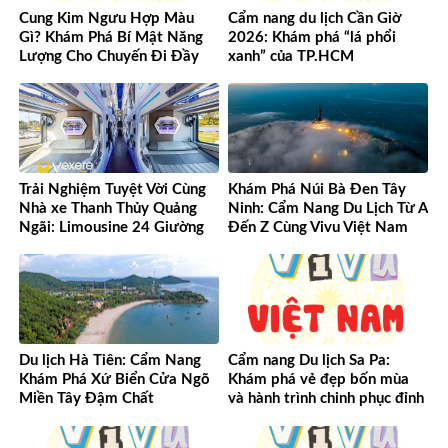
Cung Kim Ngưu Hợp Màu
Cẩm nang du lịch Cần Giờ
Gì? Khám Phá Bí Mật Năng
2026: Khám phá “lá phổi
Lượng Cho Chuyến Đi Đầy
xanh” của TP.HCM
May Mắn!
Trải Nghiệm Tuyệt Vời Cùng
Khám Phá Núi Bà Đen Tây
Nhà xe Thanh Thủy Quảng
Ninh: Cẩm Nang Du Lịch Từ A
Ngãi: Limousine 24 Giường
Đến Z Cùng Vivu Việt Nam
Vượt Mọi Mong Đợi
Du lịch Hà Tiên: Cẩm Nang
Cẩm nang Du lịch Sa Pa:
Khám Phá Xứ Biển Cửa Ngõ
Khám phá vẻ đẹp bốn mùa
Miền Tây Đậm Chất
và hành trình chinh phục đỉnh
cao Tây Bắc