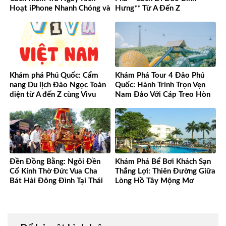
Hoạt iPhone Nhanh Chóng và
Hưng** Từ A Đến Z
Chính Xác
Khám phá Phú Quốc: Cẩm
Khám Phá Tour 4 Đảo Phú
nang Du lịch Đảo Ngọc Toàn
Quốc: Hành Trình Trọn Vẹn
diện từ A đến Z cùng Vivu
Nam Đảo Với Cáp Treo Hòn
Việt Nam
Thơm Tuyệt Đỉnh
Đền Đồng Bằng: Ngôi Đền
Khám Phá Bể Bơi Khách Sạn
Cổ Kính Thờ Đức Vua Cha
Thắng Lợi: Thiên Đường Giữa
Bát Hải Đông Đình Tại Thái
Lòng Hồ Tây Mộng Mơ
Bình