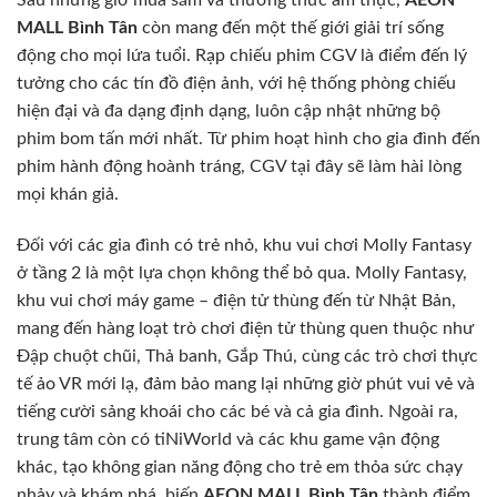
MALL Bình Tân
còn mang đến một thế giới giải trí sống
động cho mọi lứa tuổi. Rạp chiếu phim CGV là điểm đến lý
tưởng cho các tín đồ điện ảnh, với hệ thống phòng chiếu
hiện đại và đa dạng định dạng, luôn cập nhật những bộ
phim bom tấn mới nhất. Từ phim hoạt hình cho gia đình đến
phim hành động hoành tráng, CGV tại đây sẽ làm hài lòng
mọi khán giả.
Đối với các gia đình có trẻ nhỏ, khu vui chơi Molly Fantasy
ở tầng 2 là một lựa chọn không thể bỏ qua. Molly Fantasy,
khu vui chơi máy game – điện tử thùng đến từ Nhật Bản,
mang đến hàng loạt trò chơi điện tử thùng quen thuộc như
Đập chuột chũi, Thả banh, Gắp Thú, cùng các trò chơi thực
tế ảo VR mới lạ, đảm bảo mang lại những giờ phút vui vẻ và
tiếng cười sảng khoái cho các bé và cả gia đình. Ngoài ra,
trung tâm còn có tiNiWorld và các khu game vận động
khác, tạo không gian năng động cho trẻ em thỏa sức chạy
nhảy và khám phá, biến
AEON MALL Bình Tân
thành điểm