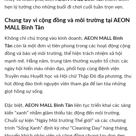
hẹn lý tưởng cho những buổi đi chơi cuối tuần trọn vẹn.
Chung tay vì cộng đồng và môi trường tại AEON
MALL Bình Tân
Không chỉ chú trọng vào kinh doanh,
AEON MALL Bình
Tân
còn là một đơn vị tiên phong trong các hoạt động cộng
đồng và bảo vệ môi trường, thể hiện trách nhiệm xã hội
mạnh mẽ. Hằng năm, trung tâm thường xuyên tổ chức các
ngày hội hiến máu nhân đạo, phối hợp cùng Bệnh viện
Truyền máu Huyết học và Hội chữ Thập Đỏ địa phương, thu
hút đông đảo tình nguyện viên tham gia để lan tỏa những
giọt hồng sự sống.
Đặc biệt,
AEON MALL Bình Tân
liên tục triển khai các sáng
kiến “xanh” nhằm giảm thiểu tác động đến môi trường.
Chuỗi sự kiện “Ngày Môi trường Thế giới” và các chương
trình “Sống Xanh” định kỳ như “Cleaning Day” hàng tháng,
khuyến khích nhân viên và cộng đồng chung tay dọn dẹp,