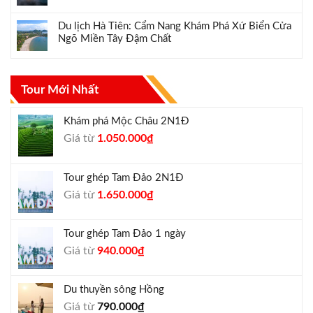
Du lịch Hà Tiên: Cẩm Nang Khám Phá Xứ Biển Cửa
Ngõ Miền Tây Đậm Chất
Tour Mới Nhất
Khám phá Mộc Châu 2N1Đ
Giá
Giá
Giá từ
1.050.000
₫
gốc
hiện
là:
tại
Tour ghép Tam Đảo 2N1Đ
1.300.000₫.
là:
Giá
Giá
Giá từ
1.650.000
₫
1.050.000₫.
gốc
hiện
là:
tại
Tour ghép Tam Đảo 1 ngày
1.800.000₫.
là:
Giá
Giá
Giá từ
940.000
₫
1.650.000₫.
gốc
hiện
là:
tại
Du thuyền sông Hồng
1.000.000₫.
là:
Giá từ
790.000
₫
940.000₫.