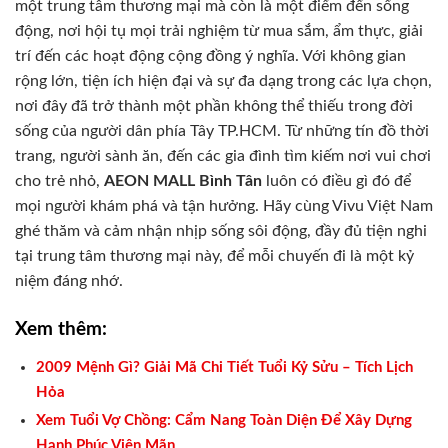
một trung tâm thương mại mà còn là một điểm đến sống
động, nơi hội tụ mọi trải nghiệm từ mua sắm, ẩm thực, giải
trí đến các hoạt động cộng đồng ý nghĩa. Với không gian
rộng lớn, tiện ích hiện đại và sự đa dạng trong các lựa chọn,
nơi đây đã trở thành một phần không thể thiếu trong đời
sống của người dân phía Tây TP.HCM. Từ những tín đồ thời
trang, người sành ăn, đến các gia đình tìm kiếm nơi vui chơi
cho trẻ nhỏ,
AEON MALL Bình Tân
luôn có điều gì đó để
mọi người khám phá và tận hưởng. Hãy cùng Vivu Việt Nam
ghé thăm và cảm nhận nhịp sống sôi động, đầy đủ tiện nghi
tại trung tâm thương mại này, để mỗi chuyến đi là một kỷ
niệm đáng nhớ.
Xem thêm:
2009 Mệnh Gì? Giải Mã Chi Tiết Tuổi Kỷ Sửu – Tích Lịch
Hỏa
Xem Tuổi Vợ Chồng: Cẩm Nang Toàn Diện Để Xây Dựng
Hạnh Phúc Viên Mãn