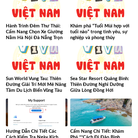
Hành Trình Đêm Thư Thái:
Khám phá “Tuổi Mùi hợp với
Cẩm Nang Chọn Xe Giường
tuổi nào” trong tình yêu, sự
Nằm Hà Nội Đà Nẵng Trọn
nghiệp và phong thủy
Vẹn Từ A-Z
Sun World Vung Tau: Thiên
Sea Star Resort Quảng Bình:
Đường Giải Trí Mới Mẻ Nâng
Thiên Đường Nghỉ Dưỡng
Tầm Du Lịch Biển Vũng Tàu
Giữa Lòng Đồng Hới
Hướng Dẫn Chi Tiết Các
Cẩm Nang Chi Tiết: Khám
Cách Kiểm Tra Ngày Kích
Phá **Cách Đi Đảo Bình