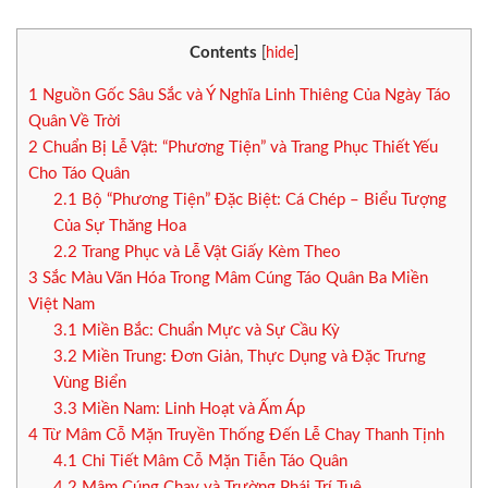
Contents
[
hide
]
1
Nguồn Gốc Sâu Sắc và Ý Nghĩa Linh Thiêng Của Ngày Táo
Quân Về Trời
2
Chuẩn Bị Lễ Vật: “Phương Tiện” và Trang Phục Thiết Yếu
Cho Táo Quân
2.1
Bộ “Phương Tiện” Đặc Biệt: Cá Chép – Biểu Tượng
Của Sự Thăng Hoa
2.2
Trang Phục và Lễ Vật Giấy Kèm Theo
3
Sắc Màu Văn Hóa Trong Mâm Cúng Táo Quân Ba Miền
Việt Nam
3.1
Miền Bắc: Chuẩn Mực và Sự Cầu Kỳ
3.2
Miền Trung: Đơn Giản, Thực Dụng và Đặc Trưng
Vùng Biển
3.3
Miền Nam: Linh Hoạt và Ấm Áp
4
Từ Mâm Cỗ Mặn Truyền Thống Đến Lễ Chay Thanh Tịnh
4.1
Chi Tiết Mâm Cỗ Mặn Tiễn Táo Quân
4.2
Mâm Cúng Chay và Trường Phái Trí Tuệ