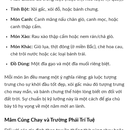
Tinh Bột:
Xôi gấc, xôi đỗ, hoặc bánh chưng.
Món Canh:
Canh măng nấu chân giò, canh mọc, hoặc
canh thập cẩm.
Món Xào:
Rau xào thập cẩm hoặc nem rán/chả giò.
Món Khác:
Giò lụa, thịt đông (ở miền Bắc), chè hoa cau,
chè trôi nước hoặc các loại bánh trái.
Đồ Dùng:
Một đĩa gạo và một đĩa muối riêng biệt.
Mỗi món ăn đều mang một ý nghĩa riêng: gà luộc tượng
trưng cho sự khởi đầu tốt đẹp, xôi gấc màu đỏ tượng trưng
cho may mắn, và bánh chưng thể hiện lòng biết ơn đối với
đất trời. Sự chuẩn bị kỹ lưỡng này là một cách để gia chủ
bày tỏ hy vọng về một năm mới an lành.
Mâm Cúng Chay và Trường Phái Trí Tuệ