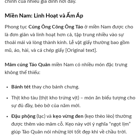
chính của nhiều gia đình nơi đây.
Miền Nam: Linh Hoạt và Ấm Áp
Phong tục
Cúng Ông Công Ông Táo
ở miền Nam được cho
là đơn giản và linh hoạt hơn cả, tập trung nhiều vào sự
thoải mái và lòng thành kính. Lễ vật giấy thường bao gồm
mũ, áo, hài, và cá chép giấy [Original text].
Mâm cúng Táo Quân
miền Nam có nhiều món đặc trưng
không thể thiếu:
Bánh tét
thay cho bánh chưng.
Thịt kho tàu (thịt kho trứng vịt) – món ăn biểu tượng cho
sự đủ đầy, béo bở của năm mới.
Đậu phộng
(lạc) và
kẹo vừng đen
(kẹo thèo lèo) thường
được thêm vào mâm cỗ. Kẹo này với ý nghĩa “ngọt lịm”
giúp Táo Quân nói những lời tốt đẹp khi về chầu trời.