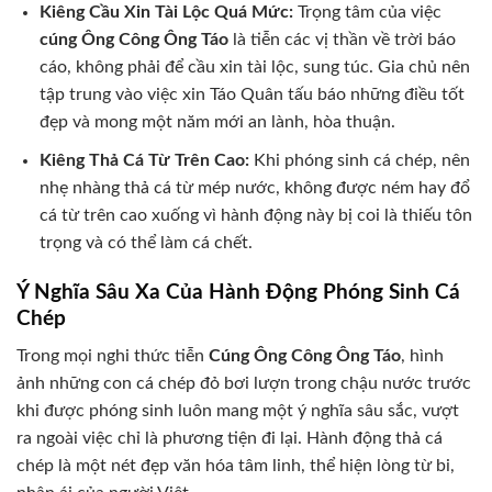
Kiêng Cầu Xin Tài Lộc Quá Mức:
Trọng tâm của việc
cúng Ông Công Ông Táo
là tiễn các vị thần về trời báo
cáo, không phải để cầu xin tài lộc, sung túc. Gia chủ nên
tập trung vào việc xin Táo Quân tấu báo những điều tốt
đẹp và mong một năm mới an lành, hòa thuận.
Kiêng Thả Cá Từ Trên Cao:
Khi phóng sinh cá chép, nên
nhẹ nhàng thả cá từ mép nước, không được ném hay đổ
cá từ trên cao xuống vì hành động này bị coi là thiếu tôn
trọng và có thể làm cá chết.
Ý Nghĩa Sâu Xa Của Hành Động Phóng Sinh Cá
Chép
Trong mọi nghi thức tiễn
Cúng Ông Công Ông Táo
, hình
ảnh những con cá chép đỏ bơi lượn trong chậu nước trước
khi được phóng sinh luôn mang một ý nghĩa sâu sắc, vượt
ra ngoài việc chỉ là phương tiện đi lại. Hành động thả cá
chép là một nét đẹp văn hóa tâm linh, thể hiện lòng từ bi,