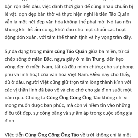
bận rộn đến đâu, việc dành thời gian để cùng nhau chuẩn bị
lễ vật, dọn dẹp bàn thờ và thực hiện nghi lễ tiễn Táo Quân
vẫn là một nét đẹp văn hóa không thể phai mờ. Nó tạo nên
không khí Tết ấm cúng, khởi đầu cho một chuỗi các hoạt
động đón xuân, với tâm thế thanh tịnh và hy vọng tràn đầy.
Sự đa dạng trong
mâm cúng Táo Quân
giữa ba miền, từ cá
chép sống ở miền Bắc, ngựa giấy ở miền Trung, đến kẹo
vừng đen ở miền Nam, tất cả đều minh chứng cho sự phong
phú và linh hoạt của văn hóa Việt Nam. Điều này cho thấy,
dù ở đâu, người Việt cũng giữ trọn tấm lòng thành kính với
các vị thần linh đã bảo vệ và che chở cho gia đình suốt một
năm qua. Chúng ta
Cúng Ông Công Ông Táo
không chỉ vì
mong muốn được ban phúc, mà còn vì niềm tin vào những
điều tốt đẹp, sự công bằng và sự ấm áp trong cuộc sống gia
đình.
Việc tiễn
Cúng Ông Công Ông Táo
về trời không chỉ là một