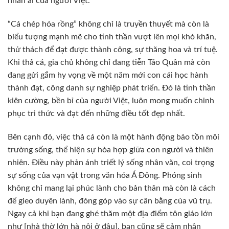
nhân ái của người Việt.
“Cá chép hóa rồng” không chỉ là truyền thuyết mà còn là
biểu tượng mạnh mẽ cho tinh thần vượt lên mọi khó khăn,
thử thách để đạt được thành công, sự thăng hoa và trí tuệ.
Khi thả cá, gia chủ không chỉ đang tiễn Táo Quân mà còn
đang gửi gắm hy vọng về một năm mới con cái học hành
thành đạt, công danh sự nghiệp phát triển. Đó là tinh thần
kiên cường, bền bỉ của người Việt, luôn mong muốn chinh
phục tri thức và đạt đến những điều tốt đẹp nhất.
Bên cạnh đó, việc thả cá còn là một hành động bảo tồn môi
trường sống, thể hiện sự hòa hợp giữa con người và thiên
nhiên. Điều này phản ánh triết lý sống nhân văn, coi trọng
sự sống của vạn vật trong văn hóa Á Đông. Phóng sinh
không chỉ mang lại phúc lành cho bản thân mà còn là cách
để gieo duyên lành, đóng góp vào sự cân bằng của vũ trụ.
Ngay cả khi bạn đang ghé thăm một địa điểm tôn giáo lớn
như [nhà thờ lớn hà nội ở đâu], bạn cũng sẽ cảm nhận