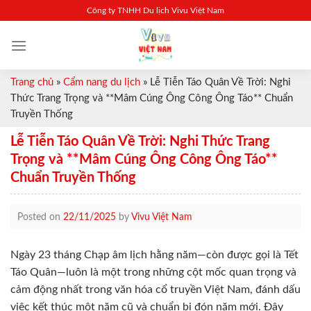
Skip
Công ty TNHH Du lịch Vivu Việt Nam
to
content
Trang chủ
»
Cẩm nang du lịch
»
Lễ Tiễn Táo Quân Về Trời: Nghi
Thức Trang Trọng và **Mâm Cúng Ông Công Ông Táo** Chuẩn
Truyền Thống
Lễ Tiễn Táo Quân Về Trời: Nghi Thức Trang
Trọng và **Mâm Cúng Ông Công Ông Táo**
Chuẩn Truyền Thống
Posted on
22/11/2025
by
Vivu Việt Nam
Ngày 23 tháng Chạp âm lịch hằng năm—còn được gọi là Tết
Táo Quân—luôn là một trong những cột mốc quan trọng và
cảm động nhất trong văn hóa cổ truyền Việt Nam, đánh dấu
việc kết thúc một năm cũ và chuẩn bị đón năm mới. Đây