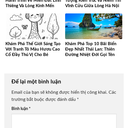
Hành Trình Về Miền Đất Linh
Tượng Kiến Trúc và Niềm Tin
Thiêng Và Lòng Kính Mến
Vĩnh Cửu Giữa Lòng Hà Nội
Khám Phá Thế Giới Sáng Tạo
Khám Phá Top 10 Bãi Biển
Với Tranh Tô Màu Hươu Cao
Đẹp Nhất Thái Lan: Thiên
Cổ Đầy Thú Vị Cho Bé
Đường Nhiệt Đới Gọi Tên
Để lại một bình luận
Email của bạn sẽ không được hiển thị công khai.
Các
trường bắt buộc được đánh dấu
*
Bình luận
*