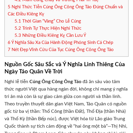
5
Nghi Thức Tiễn Cúng Ông Công Ông Táo Đúng Chuẩn và
Các Điều Kiêng Kỵ
5.1
Thời Gian “Vàng” Cho Lễ Cúng
5.2
Trình Tự Thực Hiện Nghi Thức
5.3
Những Điều Kiêng Kỵ Cần Lưu Ý
6
Ý Nghĩa Sâu Xa Của Hành Động Phóng Sinh Cá Chép
7
Nét Đẹp Vĩnh Cửu Của Tục Cúng Ông Công Ông Táo
Nguồn Gốc Sâu Sắc và Ý Nghĩa Linh Thiêng Của
Ngày Táo Quân Về Trời
Nghi lễ tiễn
Cúng Ông Công Ông Táo
đã ăn sâu vào tâm
thức người Việt qua hàng ngàn đời, không chỉ mang ý nghĩa
tri ân mà còn là sự giao cảm giữa con người và thần linh.
Theo truyền thuyết dân gian Việt Nam, Táo Quân có nguồn
gốc từ ba vị thần: Thổ Công (thần Đất), Thổ Địa (thần Nhà)
và Thổ Kỳ (thần Bếp núc), được Việt hóa từ Lão giáo Trung
Quốc thành sự tích cảm động về “hai ông một bà”—Thị Nhi,