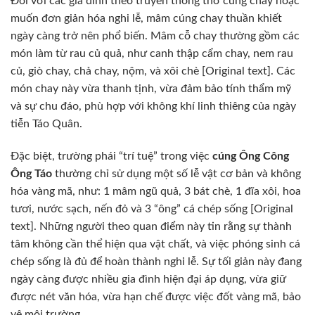
Đối với các gia đình theo truyền thống thờ cúng chay hoặc
muốn đơn giản hóa nghi lễ, mâm cúng chay thuần khiết
ngày càng trở nên phổ biến. Mâm cỗ chay thường gồm các
món làm từ rau củ quả, như canh thập cẩm chay, nem rau
củ, giò chay, chả chay, nộm, và xôi chè [Original text]. Các
món chay này vừa thanh tịnh, vừa đảm bảo tính thẩm mỹ
và sự chu đáo, phù hợp với không khí linh thiêng của ngày
tiễn Táo Quân.
Đặc biệt, trường phái “trí tuệ” trong việc
cúng Ông Công
Ông Táo
thường chỉ sử dụng một số lễ vật cơ bản và không
hóa vàng mã, như: 1 mâm ngũ quả, 3 bát chè, 1 đĩa xôi, hoa
tươi, nước sạch, nến đỏ và 3 “ông” cá chép sống [Original
text]. Những người theo quan điểm này tin rằng sự thành
tâm không cần thể hiện qua vật chất, và việc phóng sinh cá
chép sống là đủ để hoàn thành nghi lễ. Sự tối giản này đang
ngày càng được nhiều gia đình hiện đại áp dụng, vừa giữ
được nét văn hóa, vừa hạn chế được việc đốt vàng mã, bảo
vệ môi trường.