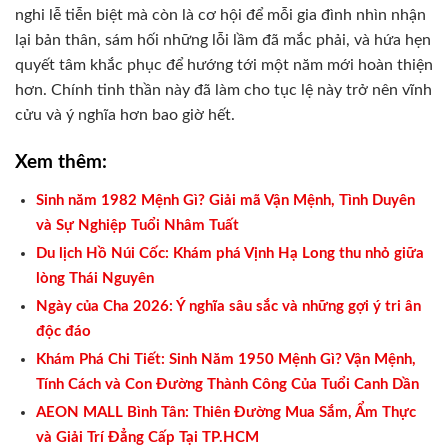
nghi lễ tiễn biệt mà còn là cơ hội để mỗi gia đình nhìn nhận
lại bản thân, sám hối những lỗi lầm đã mắc phải, và hứa hẹn
quyết tâm khắc phục để hướng tới một năm mới hoàn thiện
hơn. Chính tinh thần này đã làm cho tục lệ này trở nên vĩnh
cửu và ý nghĩa hơn bao giờ hết.
Xem thêm:
Sinh năm 1982 Mệnh Gì? Giải mã Vận Mệnh, Tình Duyên
và Sự Nghiệp Tuổi Nhâm Tuất
Du lịch Hồ Núi Cốc: Khám phá Vịnh Hạ Long thu nhỏ giữa
lòng Thái Nguyên
Ngày của Cha 2026: Ý nghĩa sâu sắc và những gợi ý tri ân
độc đáo
Khám Phá Chi Tiết: Sinh Năm 1950 Mệnh Gì? Vận Mệnh,
Tính Cách và Con Đường Thành Công Của Tuổi Canh Dần
AEON MALL Bình Tân: Thiên Đường Mua Sắm, Ẩm Thực
và Giải Trí Đẳng Cấp Tại TP.HCM