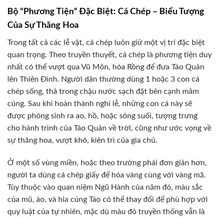
Bộ “Phương Tiện” Đặc Biệt: Cá Chép – Biểu Tượng
Của Sự Thăng Hoa
Trong tất cả các lễ vật, cá chép luôn giữ một vị trí đặc biệt
quan trọng. Theo truyền thuyết, cá chép là phương tiện duy
nhất có thể vượt qua Vũ Môn, hóa Rồng để đưa Táo Quân
lên Thiên Đình. Người dân thường dùng 1 hoặc 3 con cá
chép sống, thả trong chậu nước sạch đặt bên cạnh mâm
cúng. Sau khi hoàn thành nghi lễ, những con cá này sẽ
được phóng sinh ra ao, hồ, hoặc sông suối, tượng trưng
cho hành trình của Táo Quân về trời, cũng như ước vọng về
sự thăng hoa, vượt khó, kiên trì của gia chủ.
Ở một số vùng miền, hoặc theo trường phái đơn giản hơn,
người ta dùng cá chép giấy để hóa vàng cùng với vàng mã.
Tùy thuộc vào quan niệm Ngũ Hành của năm đó, màu sắc
của mũ, áo, và hia cúng Táo có thể thay đổi để phù hợp với
quy luật của tự nhiên, mặc dù màu đỏ truyền thống vẫn là