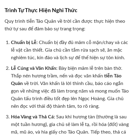
Trình Tự Thực Hiện Nghi Thức
Quy trình tiễn Táo Quân về trời cần được thực hiện theo
thứ tự sau để đảm bảo sự trang trọng:
Chuẩn bị Lễ:
Chuẩn bị đầy đủ mâm cỗ mặn/chay và các
lễ vật cần thiết. Gia chủ cần tắm rửa sạch sẽ, ăn mặc
nghiêm túc, kín đáo và lịch sự để thể hiện sự tôn kính.
Lễ Cúng và Văn Khấn:
Bày biện mâm lễ trên bàn thờ.
Thắp nén hương trầm, nến và đọc văn khấn
tiễn Táo
Quân
về trời. Văn khấn là lời thỉnh cầu, báo cáo ngắn
gọn về những việc đã làm trong năm và mong muốn Táo
Quân tấu trình điều tốt đẹp lên Ngọc Hoàng. Gia chủ
nên đọc với thái độ thành tâm, to rõ ràng.
Hóa Vàng và Thả Cá:
Sau khi hương tàn (thường là sau
một tuần hương), gia chủ sẽ làm lễ tạ, rồi hóa (đốt) vàng
mã, mũ áo, và hia giấy cho Táo Quân. Tiếp theo, thả cá