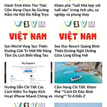
Hành Trình Đêm Thư Thái:
Khám phá “Tuổi Mùi hợp với
Cẩm Nang Chọn Xe Giường
tuổi nào” trong tình yêu, sự
Nằm Hà Nội Đà Nẵng Trọn
nghiệp và phong thủy
Vẹn Từ A-Z
Sun World Vung Tau: Thiên
Sea Star Resort Quảng Bình:
Đường Giải Trí Mới Mẻ Nâng
Thiên Đường Nghỉ Dưỡng
Tầm Du Lịch Biển Vũng Tàu
Giữa Lòng Đồng Hới
Hướng Dẫn Chi Tiết Các
Cẩm Nang Chi Tiết: Khám
Cách Kiểm Tra Ngày Kích
Phá **Cách Đi Đảo Bình
Hoạt iPhone Nhanh Chóng và
Hưng** Từ A Đến Z
Chính Xác