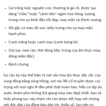
Gà trống luộc nguyên con, thường là gà cồ, được tạo
dáng “chầu” hoặc “cánh tiên” ngậm hoa hồng, tượng
trưng cho sự khởi đầu tốt đẹp, may mắn và thịnh vượng.
Xôi gấc có màu đỏ son, biểu trưng cho sự may mắn,
hạnh phúc.
Canh măng hoặc canh mọc (canh bóng bì).
Giò lụa, nem rán, thịt đông (đặc trưng của ẩm thực mùa
đông miền Bắc).
Bánh chưng.
Sự cầu kỳ này thể hiện rõ nét văn hóa ẩm thực đặc sắc của
vùng đồng bằng sông Hồng, nơi mà Tết cổ truyền được coi
trọng với mọi nghi lễ đều phải thật hoàn hảo. Nếu có dịp du
xuân, khám phá những [hà giang mùa nào đẹp] nhất, bạn sẽ
thấy phong tục này thậm chí còn được kết hợp với những
nét độc đáo của đồng bào dân tộc thiểu số, tạo nên sự