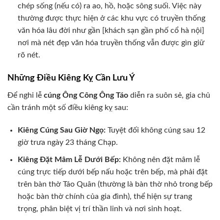
chép sống (nếu có) ra ao, hồ, hoặc sông suối. Việc này
thường được thực hiện ở các khu vực có truyền thống
văn hóa lâu đời như gần [khách sạn gần phố cổ hà nội]
nơi mà nét đẹp văn hóa truyền thống vẫn được gìn giữ
rõ nét.
Những Điều Kiêng Kỵ Cần Lưu Ý
Để nghi lễ
cúng Ông Công Ông Táo
diễn ra suôn sẻ, gia chủ
cần tránh một số điều kiêng kỵ sau:
Kiêng Cúng Sau Giờ Ngọ:
Tuyệt đối không cúng sau 12
giờ trưa ngày 23 tháng Chạp.
Kiêng Đặt Mâm Lễ Dưới Bếp:
Không nên đặt mâm lễ
cúng trực tiếp dưới bếp nấu hoặc trên bếp, mà phải đặt
trên bàn thờ Táo Quân (thường là bàn thờ nhỏ trong bếp
hoặc bàn thờ chính của gia đình), thể hiện sự trang
trọng, phân biệt vị trí thần linh và nơi sinh hoạt.