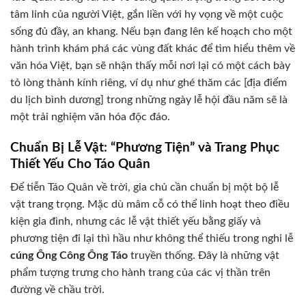
tâm linh của người Việt, gắn liền với hy vọng về một cuộc
sống đủ đầy, an khang. Nếu bạn đang lên kế hoạch cho một
hành trình khám phá các vùng đất khác để tìm hiểu thêm về
văn hóa Việt, bạn sẽ nhận thấy mỗi nơi lại có một cách bày
tỏ lòng thành kính riêng, ví dụ như ghé thăm các [địa điểm
du lịch bình dương] trong những ngày lễ hội đầu năm sẽ là
một trải nghiệm văn hóa độc đáo.
Chuẩn Bị Lễ Vật: “Phương Tiện” và Trang Phục
Thiết Yếu Cho Táo Quân
Để tiễn Táo Quân về trời, gia chủ cần chuẩn bị một bộ lễ
vật trang trọng. Mặc dù mâm cỗ có thể linh hoạt theo điều
kiện gia đình, nhưng các lễ vật thiết yếu bằng giấy và
phương tiện đi lại thì hầu như không thể thiếu trong nghi lễ
cúng Ông Công Ông Táo
truyền thống. Đây là những vật
phẩm tượng trưng cho hành trang của các vị thần trên
đường về chầu trời.