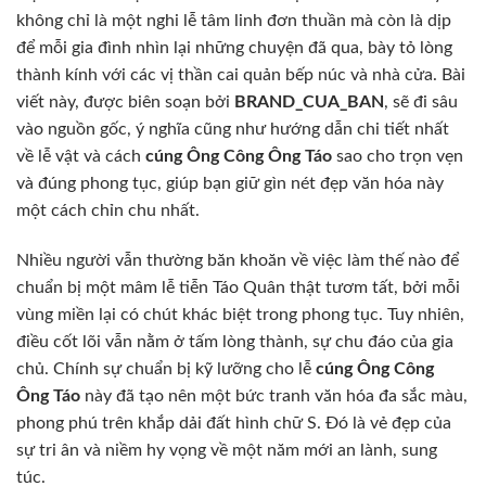
không chỉ là một nghi lễ tâm linh đơn thuần mà còn là dịp
để mỗi gia đình nhìn lại những chuyện đã qua, bày tỏ lòng
thành kính với các vị thần cai quản bếp núc và nhà cửa. Bài
viết này, được biên soạn bởi
BRAND_CUA_BAN
, sẽ đi sâu
vào nguồn gốc, ý nghĩa cũng như hướng dẫn chi tiết nhất
về lễ vật và cách
cúng Ông Công Ông Táo
sao cho trọn vẹn
và đúng phong tục, giúp bạn giữ gìn nét đẹp văn hóa này
một cách chỉn chu nhất.
Nhiều người vẫn thường băn khoăn về việc làm thế nào để
chuẩn bị một mâm lễ tiễn Táo Quân thật tươm tất, bởi mỗi
vùng miền lại có chút khác biệt trong phong tục. Tuy nhiên,
điều cốt lõi vẫn nằm ở tấm lòng thành, sự chu đáo của gia
chủ. Chính sự chuẩn bị kỹ lưỡng cho lễ
cúng Ông Công
Ông Táo
này đã tạo nên một bức tranh văn hóa đa sắc màu,
phong phú trên khắp dải đất hình chữ S. Đó là vẻ đẹp của
sự tri ân và niềm hy vọng về một năm mới an lành, sung
túc.