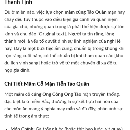
Thanh Tịnh
Dù ở miền nào, việc lựa chọn
mâm cúng Táo Quân
mặn hay
chay đều tùy thuộc vào điều kiện gia cảnh và quan niệm
của gia chủ, nhưng quan trọng là phải thể hiện được sự tôn
kính và chu đáo [Original text]. Người ta tin rằng, lòng
thành mới là yếu tố quyết định sự linh nghiệm của nghi lễ
này. Đây là một bữa tiệc ấm cúng, chuẩn bị trong không khí
rộn ràng cuối năm, có thể chuẩn bị khi tham quan các [khu
du lịch vinh sang] hoặc trở về từ một chuyến đi xa để tụ
họp gia đình.
Chi Tiết Mâm Cỗ Mặn Tiễn Táo Quân
Một
mâm cỗ cúng Ông Công Ông Táo
mặn truyền thống,
đặc biệt là ở miền Bắc, thường là sự kết hợp hài hòa của
các món ăn mang ý nghĩa may mắn và đủ đầy, phản ánh sự
tinh tế trong ẩm thực:
Món Chính:
Gà trống luộc (hoặc thịt heo luộc, vịt quay).