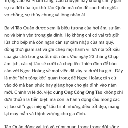
Trọng Cao và Phạm Lang. Câu chuyện này không chỉ lý giải
sự ra đời của tục thờ Táo Quân mà còn đề cao tình nghĩa
vợ chồng, sự thủy chung và lòng nhân ái.
Ba vị Táo Quân được xem là biểu tượng của hơi ấm, sự ấm
no và bình yên trong gia đình. Họ không chỉ có vai trò giữ
lửa cho bếp mà còn ngăn cản sự xâm nhập của ma quỷ,
đồng thời giám sát và ghi chép mọi hành vi, lời nói tốt xấu
của gia chủ trong suốt một năm. Vào ngày 23 tháng Chạp
âm lịch, các vị Táo sẽ cưỡi cá chép lên Thiên đình để báo
cáo với Ngọc Hoàng về mọi việc đã xảy ra dưới hạ giới. Đây
là một “bản tổng kết” quan trọng để Ngọc Hoàng căn cứ
vào đó mà ban phúc hay giáng họa cho gia đình vào năm
mới. Chính vì lẽ đó, việc
cúng Ông Công Ông Táo
không chỉ
đơn thuần là tiễn biệt, mà còn là hành động cầu mong các
vị Táo sẽ “ngọt miệng” tấu trình những điều tốt đẹp, mang
lại may mắn và thịnh vượng cho gia đình.
Táo Quân đóng vai trò vô cùng quan trọng trong đời sống