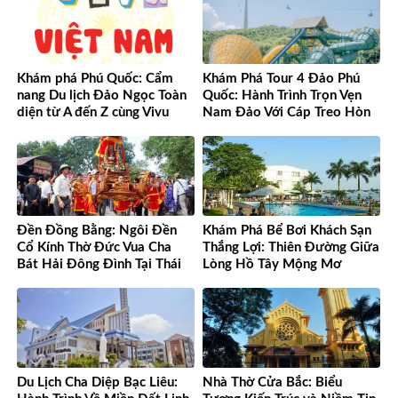
Khám phá Phú Quốc: Cẩm
Khám Phá Tour 4 Đảo Phú
nang Du lịch Đảo Ngọc Toàn
Quốc: Hành Trình Trọn Vẹn
diện từ A đến Z cùng Vivu
Nam Đảo Với Cáp Treo Hòn
Việt Nam
Thơm Tuyệt Đỉnh
Đền Đồng Bằng: Ngôi Đền
Khám Phá Bể Bơi Khách Sạn
Cổ Kính Thờ Đức Vua Cha
Thắng Lợi: Thiên Đường Giữa
Bát Hải Đông Đình Tại Thái
Lòng Hồ Tây Mộng Mơ
Bình
Du Lịch Cha Diệp Bạc Liêu:
Nhà Thờ Cửa Bắc: Biểu