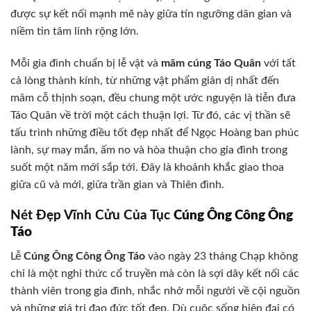
được sự kết nối mạnh mẽ này giữa tín ngưỡng dân gian và
niềm tin tâm linh rộng lớn.
Mỗi gia đình chuẩn bị lễ vật và
mâm cúng Táo Quân
với tất
cả lòng thành kính, từ những vật phẩm giản dị nhất đến
mâm cỗ thịnh soạn, đều chung một ước nguyện là tiễn đưa
Táo Quân về trời một cách thuận lợi. Từ đó, các vị thần sẽ
tấu trình những điều tốt đẹp nhất để Ngọc Hoàng ban phúc
lành, sự may mắn, ấm no và hòa thuận cho gia đình trong
suốt một năm mới sắp tới. Đây là khoảnh khắc giao thoa
giữa cũ và mới, giữa trần gian và Thiên đình.
Nét Đẹp Vĩnh Cửu Của Tục
Cúng Ông Công Ông
Táo
Lễ
Cúng Ông Công Ông Táo
vào ngày 23 tháng Chạp không
chỉ là một nghi thức cổ truyền mà còn là sợi dây kết nối các
thành viên trong gia đình, nhắc nhở mỗi người về cội nguồn
và những giá trị đạo đức tốt đẹp. Dù cuộc sống hiện đại có