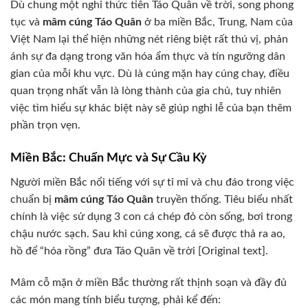
Dù chung một nghi thức tiễn Táo Quân về trời, song phong
tục và
mâm cúng Táo Quân
ở ba miền Bắc, Trung, Nam của
Việt Nam lại thể hiện những nét riêng biệt rất thú vị, phản
ánh sự đa dạng trong văn hóa ẩm thực và tín ngưỡng dân
gian của mỗi khu vực. Dù là cúng mặn hay cúng chay, điều
quan trọng nhất vẫn là lòng thành của gia chủ, tuy nhiên
việc tìm hiểu sự khác biệt này sẽ giúp nghi lễ của bạn thêm
phần trọn vẹn.
Miền Bắc: Chuẩn Mực và Sự Cầu Kỳ
Người miền Bắc nổi tiếng với sự tỉ mỉ và chu đáo trong việc
chuẩn bị
mâm cúng Táo Quân
truyền thống. Tiêu biểu nhất
chính là việc sử dụng 3 con cá chép đỏ còn sống, bơi trong
chậu nước sạch. Sau khi cúng xong, cá sẽ được thả ra ao,
hồ để “hóa rồng” đưa Táo Quân về trời [Original text].
Mâm cỗ mặn ở miền Bắc thường rất thịnh soạn và đầy đủ
các món mang tính biểu tượng, phải kể đến: