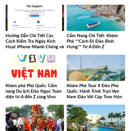
Hướng Dẫn Chi Tiết Các
Cẩm Nang Chi Tiết: Khám
Cách Kiểm Tra Ngày Kích
Phá **Cách Đi Đảo Bình
Hoạt iPhone Nhanh Chóng và
Hưng** Từ A Đến Z
Chính Xác
Khám phá Phú Quốc: Cẩm
Khám Phá Tour 4 Đảo Phú
nang Du lịch Đảo Ngọc Toàn
Quốc: Hành Trình Trọn Vẹn
diện từ A đến Z cùng Vivu
Nam Đảo Với Cáp Treo Hòn
Việt Nam
Thơm Tuyệt Đỉnh