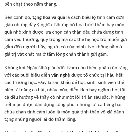
bền chặt theo năm tháng.
Bên cạnh đó,
tặng hoa và quà
là cách biểu lộ tình cảm đơn
giản nhưng đầy ý nghĩa. Những bó hoa tươi thắm hay món
quà nhỏ xinh được lựa chọn cẩn thận đều chứa đựng tình
cảm yêu thương, quý trọng mà các thế hệ học trò muốn gửi
gắm đến người thầy, người cô của mình. Nó không nằm ở
giá trị vật chất mà ở tấm lòng chân thành gửi gắm.
Không khí Ngày Nhà giáo Việt Nam còn thêm phần rộn ràng
với
các buổi biểu diễn văn nghệ
được tổ chức tại hầu hết
các trường học. Đây là sân khấu để học sinh, sinh viên thể
hiện tài năng ca hát, nhảy múa, diễn kịch hay ngâm thơ, tất
cả đều hướng về thầy cô như một lời tri ân sâu sắc. Những
tiết mục được dàn dựng công phu, những lời ca tiếng hát
chứa chan tình cảm luôn là món quà tinh thần vô giá dành
tặng những người lái đò thầm lặng.