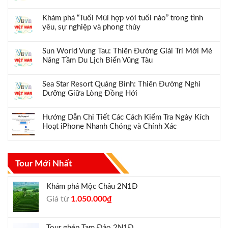
Khám phá “Tuổi Mùi hợp với tuổi nào” trong tình
yêu, sự nghiệp và phong thủy
Sun World Vung Tau: Thiên Đường Giải Trí Mới Mẻ
Nâng Tầm Du Lịch Biển Vũng Tàu
Sea Star Resort Quảng Bình: Thiên Đường Nghỉ
Dưỡng Giữa Lòng Đồng Hới
Hướng Dẫn Chi Tiết Các Cách Kiểm Tra Ngày Kích
Hoạt iPhone Nhanh Chóng và Chính Xác
Tour Mới Nhất
Khám phá Mộc Châu 2N1Đ
Giá
Giá
Giá từ
1.050.000
₫
gốc
hiện
là:
tại
Tour ghép Tam Đảo 2N1Đ