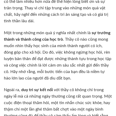
có thể làm nhiều hơn nữa để thể hiện lòng biết ơn và sự
trân trọng. Thay vì chỉ tập trung vào những món quà vật
chất, hãy nghĩ đến những cách tri ân sáng tạo và có giá trị
tinh thần lâu dài.
Một trong những món quà ý nghĩa nhất chính là
sự trưởng
thành và thành công của học trò
. Thầy cô nào cũng mong
muốn nhìn thấy học sinh của mình thành người có ích,
đóng góp cho xã hội. Do đó, việc không ngừng học hỏi, rèn
luyện bản thân để đạt được những thành tựu trong học tập
và công việc chính là lời cảm ơn sâu sắc nhất gửi đến thầy
cô. Hãy nhớ rằng, mỗi bước tiến của bạn đều là niềm tự
hào lớn lao của người đã dìu dắt bạn.
Ngoài ra,
duy trì sự kết nối
với thầy cô không chỉ trong
ngày lễ mà cả những ngày thường cũng rất quan trọng. Một
cuộc điện thoại thăm hỏi, một tin nhắn chúc sức khỏe, hay
thậm chí một lần ghé thăm bất chợt vào một ngày bình
thường cũng đủ để thầy cô cảm thấy ấm lòng và biết rằng