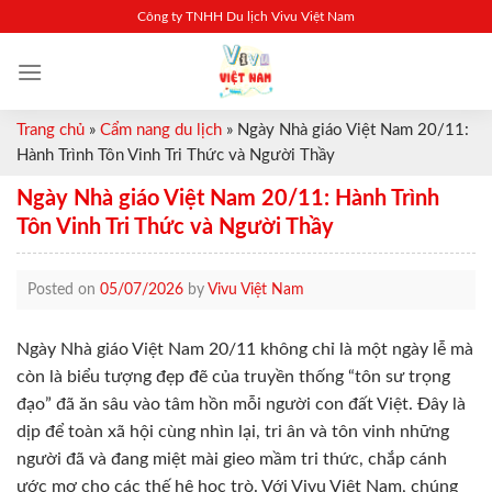
Skip
Công ty TNHH Du lịch Vivu Việt Nam
to
content
Trang chủ
»
Cẩm nang du lịch
»
Ngày Nhà giáo Việt Nam 20/11:
Hành Trình Tôn Vinh Tri Thức và Người Thầy
Ngày Nhà giáo Việt Nam 20/11: Hành Trình
Tôn Vinh Tri Thức và Người Thầy
Posted on
05/07/2026
by
Vivu Việt Nam
Ngày Nhà giáo Việt Nam 20/11 không chỉ là một ngày lễ mà
còn là biểu tượng đẹp đẽ của truyền thống “tôn sư trọng
đạo” đã ăn sâu vào tâm hồn mỗi người con đất Việt. Đây là
dịp để toàn xã hội cùng nhìn lại, tri ân và tôn vinh những
người đã và đang miệt mài gieo mầm tri thức, chắp cánh
ước mơ cho các thế hệ học trò. Với Vivu Việt Nam, chúng