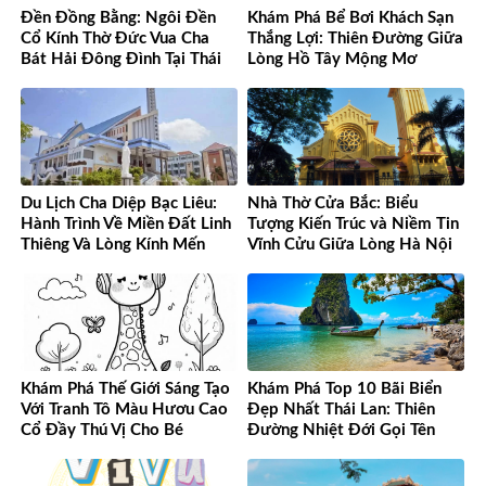
Đền Đồng Bằng: Ngôi Đền
Khám Phá Bể Bơi Khách Sạn
Cổ Kính Thờ Đức Vua Cha
Thắng Lợi: Thiên Đường Giữa
Bát Hải Đông Đình Tại Thái
Lòng Hồ Tây Mộng Mơ
Bình
Du Lịch Cha Diệp Bạc Liêu:
Nhà Thờ Cửa Bắc: Biểu
Hành Trình Về Miền Đất Linh
Tượng Kiến Trúc và Niềm Tin
Thiêng Và Lòng Kính Mến
Vĩnh Cửu Giữa Lòng Hà Nội
Khám Phá Thế Giới Sáng Tạo
Khám Phá Top 10 Bãi Biển
Với Tranh Tô Màu Hươu Cao
Đẹp Nhất Thái Lan: Thiên
Cổ Đầy Thú Vị Cho Bé
Đường Nhiệt Đới Gọi Tên