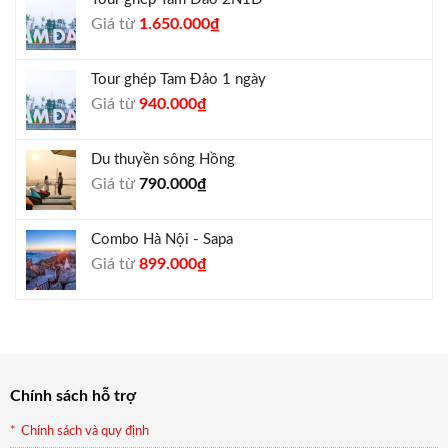
1.300.000₫.
là:
Giá
Giá
Giá từ
1.650.000
₫
1.050.000₫.
gốc
hiện
là:
tại
Tour ghép Tam Đảo 1 ngày
1.800.000₫.
là:
Giá
Giá
Giá từ
940.000
₫
1.650.000₫.
gốc
hiện
là:
tại
Du thuyền sông Hồng
1.000.000₫.
là:
Giá từ
790.000
₫
940.000₫.
Combo Hà Nội - Sapa
Giá
Giá
Giá từ
899.000
₫
gốc
hiện
là:
tại
990.000₫.
là:
899.000₫.
Chính sách hỗ trợ
Chính sách và quy định