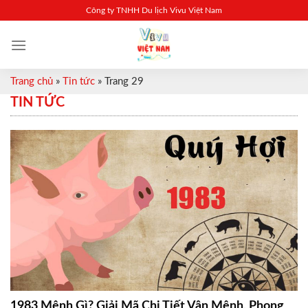
Skip
Công ty TNHH Du lịch Vivu Việt Nam
to
content
Trang chủ
»
Tin tức
»
Trang 29
TIN TỨC
1983 Mệnh Gì? Giải Mã Chi Tiết Vận Mệnh, Phong