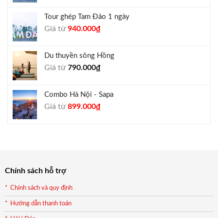
là:
tại
Tour ghép Tam Đảo 1 ngày
1.800.000₫.
là:
Giá
Giá
Giá từ
940.000
₫
1.650.000₫.
gốc
hiện
là:
tại
Du thuyền sông Hồng
1.000.000₫.
là:
Giá từ
790.000
₫
940.000₫.
Combo Hà Nội - Sapa
Giá
Giá
Giá từ
899.000
₫
gốc
hiện
là:
tại
990.000₫.
là:
899.000₫.
Chính sách hỗ trợ
Chính sách và quy định
Hướng dẫn thanh toán