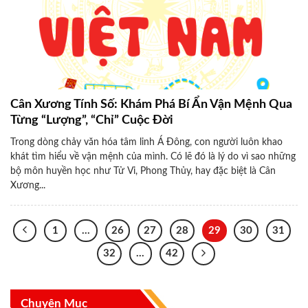
Cân Xương Tính Số: Khám Phá Bí Ẩn Vận Mệnh Qua
Từng “Lượng”, “Chỉ” Cuộc Đời
Trong dòng chảy văn hóa tâm linh Á Đông, con người luôn khao
khát tìm hiểu về vận mệnh của mình. Có lẽ đó là lý do vì sao những
bộ môn huyền học như Tử Vi, Phong Thủy, hay đặc biệt là Cân
Xương...
1
…
26
27
28
29
30
31
32
…
42
Chuyên Mục