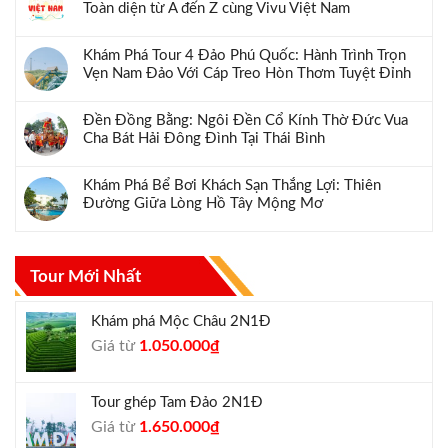
Toàn diện từ A đến Z cùng Vivu Việt Nam
Khám Phá Tour 4 Đảo Phú Quốc: Hành Trình Trọn
Vẹn Nam Đảo Với Cáp Treo Hòn Thơm Tuyệt Đỉnh
Đền Đồng Bằng: Ngôi Đền Cổ Kính Thờ Đức Vua
Cha Bát Hải Đông Đình Tại Thái Bình
Khám Phá Bể Bơi Khách Sạn Thắng Lợi: Thiên
Đường Giữa Lòng Hồ Tây Mộng Mơ
Tour Mới Nhất
Khám phá Mộc Châu 2N1Đ
Giá
Giá
Giá từ
1.050.000
₫
gốc
hiện
là:
tại
Tour ghép Tam Đảo 2N1Đ
1.300.000₫.
là:
Giá
Giá
Giá từ
1.650.000
₫
1.050.000₫.
gốc
hiện