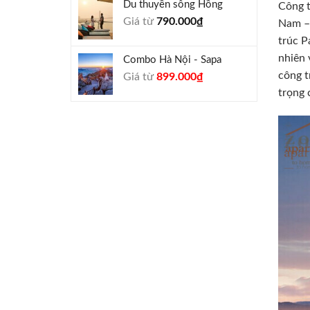
Du thuyền sông Hồng
Công t
1.000.000₫.
là:
Giá từ
790.000
₫
Nam – 
940.000₫.
trúc P
nhiên 
Combo Hà Nội - Sapa
công t
Giá
Giá
Giá từ
899.000
₫
gốc
hiện
trọng 
là:
tại
990.000₫.
là:
899.000₫.