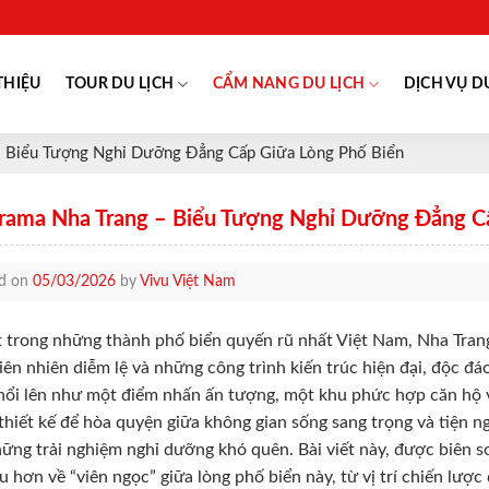
THIỆU
TOUR DU LỊCH
CẨM NANG DU LỊCH
DỊCH VỤ D
– Biểu Tượng Nghỉ Dưỡng Đẳng Cấp Giữa Lòng Phố Biển
rama Nha Trang – Biểu Tượng Nghỉ Dưỡng Đẳng Cấ
ed on
05/03/2026
by
Vivu Việt Nam
 trong những thành phố biển quyến rũ nhất Việt Nam, Nha Trang
iên nhiên diễm lệ và những công trình kiến trúc hiện đại, độc 
nổi lên như một điểm nhấn ấn tượng, một khu phức hợp căn hộ 
hiết kế để hòa quyện giữa không gian sống sang trọng và tiện 
ững trải nghiệm nghỉ dưỡng khó quên. Bài viết này, được bi
u hơn về “viên ngọc” giữa lòng phố biển này, từ vị trí chiến lược 