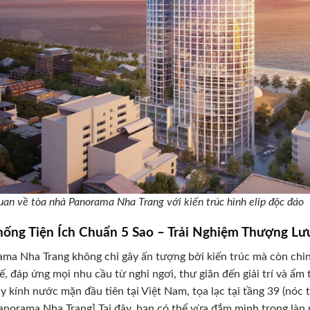
uan về tòa nhà Panorama Nha Trang với kiến trúc hình elip độc đáo
hống Tiện Ích Chuẩn 5 Sao – Trải Nghiệm Thượng Lư
ma Nha Trang không chỉ gây ấn tượng bởi kiến trúc mà còn chin
ế, đáp ứng mọi nhu cầu từ nghỉ ngơi, thư giãn đến giải trí và ẩm
y kính nước mặn đầu tiên tại Việt Nam, tọa lạc tại tầng 39 (nóc tòa
anorama Nha Trang] Tại đây, bạn có thể vừa đắm mình trong làn