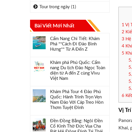
Tour trong ngày
(1)
1
Vị 
Bài Viết Mới Nhất
2
Kiế
Cẩm Nang Chi Tiết: Khám
3
Hệ 
Phá **Cách Đi Đảo Bình
4
Khô
Hưng** Từ A Đến Z
5
Khá
5
Khám phá Phú Quốc: Cẩm
5
nang Du lịch Đảo Ngọc Toàn
diện từ A đến Z cùng Vivu
5
Việt Nam
5
5
Khám Phá Tour 4 Đảo Phú
6
Kết
Quốc: Hành Trình Trọn Vẹn
Nam Đảo Với Cáp Treo Hòn
Thơm Tuyệt Đỉnh
Vị Tr
Panora
Đền Đồng Bằng: Ngôi Đền
Cổ Kính Thờ Đức Vua Cha
Khai, 
Bát Hải Đông Đình Tại Thái