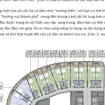
ừ 33m² đến hơn 70m². [cite: 6, search results for các loại căn 
 một nửa số căn hộ có tầm nhìn “hướng biển”, nơi bạn có thể t
i “hướng núi/thành phố”, mang đến khung cảnh đô thị lung linh
đều được trang bị nội thất cao cấp, sang trọng, đảm bảo sự tiện n
lip độc đáo còn giúp tối ưu hóa công năng sử dụng và tận dụng án
mái và thư thái tuyệt đối cho cư dân và khách lưu trú. [cite: 2, s