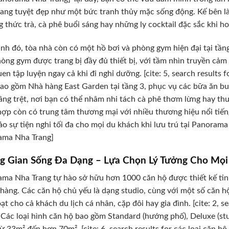
ang tuyệt đẹp như một bức tranh thủy mặc sống động. Kế bên là
 thức trà, cà phê buổi sáng hay những ly cocktail đặc sắc khi 
nh đó, tòa nhà còn có một hồ bơi và phòng gym hiện đại tại tầng
hòng gym được trang bị đầy đủ thiết bị, với tầm nhìn truyền cảm
uen tập luyện ngay cả khi đi nghỉ dưỡng. [cite: 5, search results
ao gồm Nhà hàng East Garden tại tầng 3, phục vụ các bữa ăn bu
ầng trệt, nơi bạn có thể nhâm nhi tách cà phê thơm lừng hay th
ợp còn có trung tâm thương mại với nhiều thương hiệu nổi tiếng
o sự tiện nghi tối đa cho mọi du khách khi lưu trú tại Panorama Nh
ama Nha Trang]
g Gian Sống Đa Dạng – Lựa Chọn Lý Tưởng Cho Mọ
ma Nha Trang tự hào sở hữu hơn 1000 căn hộ được thiết kế tinh
hàng. Các căn hộ chủ yếu là dạng studio, cùng với một số căn h
oạt cho cả khách du lịch cá nhân, cặp đôi hay gia đình. [cite: 2, 
 Các loại hình căn hộ bao gồm Standard (hướng phố), Deluxe (studi