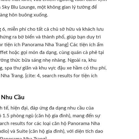
 Sky Blu Lounge, một không gian lý tưởng để
hoàng hôn buông xuống.
 6, miễn phí cho tất cả chủ sở hữu và khách lưu
 hứng ra bờ biển và thành phố, giúp bạn duy trì
 for tiện ích Panorama Nha Trang] Các tiện ích ẩm
ffet hoặc gọi món đa dạng, cùng quán cà phê tại
ưởng thức bữa sáng nhẹ nhàng. Ngoài ra, khu
, spa thư giãn và khu vực đậu xe hầm có thu phí,
a Trang. [cite: 4, search results for tiện ích
i Nhu Cầu
 tế, hiện đại, đáp ứng đa dạng nhu cầu của
ộ 1.5 phòng ngủ (căn hộ gia đình), mang đến sự
search results for các loại căn hộ Panorama Nha
o) và Suite (căn hộ gia đình), với diện tích dao