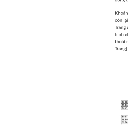
động t
Khoảng
còn lạ
Trang 
hình e
thoải 
Trang]