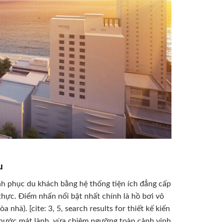
u
h phục du khách bằng hệ thống tiện ích đẳng cấp
 thực. Điểm nhấn nổi bật nhất chính là hồ bơi vô
 nhà). [cite: 3, 5, search results for thiết kế kiến
 nước mát lành, vừa chiêm ngưỡng toàn cảnh vịnh