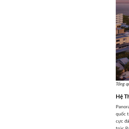
Tổng q
Hệ T
Panora
quốc t
cực đá
trúc P