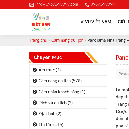
Skip
info@0967.999999.com
0967.999999
to
content
VIVU VIỆT NAM
GIỚI 
Trang chủ
»
Cẩm nang du lịch
»
Panorama Nha Trang 
Chuyên Mục
Pano
Ẩm thực
(2)
Post
Cẩm nang du lịch
(578)
Là một
Cảm nhận khách hàng
(1)
đẹp th
Dịch vụ du lịch
(3)
Trang 
Được t
Địa danh
(2)
đến nh
Tin tức
(416)
phá sâ