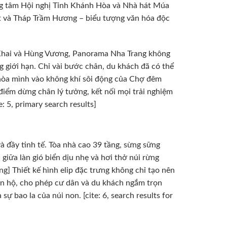
ng tâm Hội nghị Tỉnh Khánh Hòa và Nhà hát Múa
mát và Tháp Trầm Hương – biểu tượng văn hóa độc
 Khai và Hùng Vương, Panorama Nha Trang không
 giới hạn. Chỉ vài bước chân, du khách đã có thể
 hòa mình vào không khí sôi động của Chợ đêm
điểm dừng chân lý tưởng, kết nối mọi trải nghiệm
: 5, primary search results]
à đầy tinh tế. Tòa nhà cao 39 tầng, sừng sững
iữa làn gió biển dịu nhẹ và hơi thở núi rừng
ang] Thiết kế hình elip đặc trưng không chỉ tạo nên
ăn hộ, cho phép cư dân và du khách ngắm trọn
ự bao la của núi non. [cite: 6, search results for