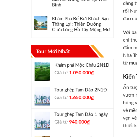
dàng t
Bình
rối Nư
đáo củ
Khám Phá Bể Bơi Khách Sạn
Thắng Lợi: Thiên Đường
Giữa Lòng Hồ Tây Mộng Mơ
Với ba
chỉ th
đắm mì
Tour Mới Nhất
Nha Tr
từ mua
Khám phá Mộc Châu 2N1Đ
Giá
Giá
Giá từ
1.050.000
₫
Kiến
gốc
hiện
là:
tại
Ấn tượ
Tour ghép Tam Đảo 2N1Đ
1.300.000₫.
là:
vươn m
Giá
Giá
Giá từ
1.650.000
₫
1.050.000₫.
hùng v
gốc
hiện
là:
tại
vẻ mềm
Tour ghép Tam Đảo 1 ngày
1.800.000₫.
là:
vẹn vẻ
Giá
Giá
Giá từ
940.000
₫
1.650.000₫.
thiết 
gốc
hiện
là:
tại