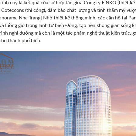
rình này là kết quả của sự hợp tác giữa Công ty FINKO (thiết kế
Coteccons (thi công), đảm bảo chất lượng và tính thẩm mỹ vượt trộ
anorama Nha Trang] Nhờ thiết kế thông minh, các căn hộ tại Pa
và luồng gió trong lành từ biển Đông, tạo nên không gian sống kh
rình nghỉ dưỡng mà còn là một tác phẩm nghệ thuật kiến trúc, g
cho thành phố biển.