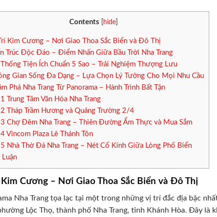
Contents
[
hide
]
Trí Kim Cương – Nơi Giao Thoa Sắc Biển và Đô Thị
n Trúc Độc Đáo – Điểm Nhấn Giữa Bầu Trời Nha Trang
Thống Tiện Ích Chuẩn 5 Sao – Trải Nghiệm Thượng Lưu
ng Gian Sống Đa Dạng – Lựa Chọn Lý Tưởng Cho Mọi Nhu Cầu
m Phá Nha Trang Từ Panorama – Hành Trình Bất Tận
.1
Trung Tâm Văn Hóa Nha Trang
.2
Tháp Trầm Hương và Quảng Trường 2/4
.3
Chợ Đêm Nha Trang – Thiên Đường Ẩm Thực và Mua Sắm
.4
Vincom Plaza Lê Thánh Tôn
.5
Nhà Thờ Đá Nha Trang – Nét Cổ Kính Giữa Lòng Phố Biển
 Luận
í Kim Cương – Nơi Giao Thoa Sắc Biển và Đô Thị
ma Nha Trang tọa lạc tại một trong những vị trí đắc địa bậc n
phường Lộc Thọ, thành phố Nha Trang, tỉnh Khánh Hòa. Đây là k