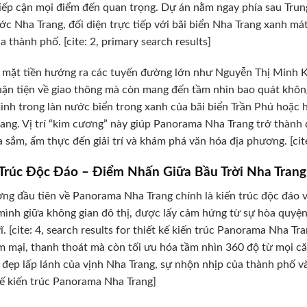
iếp cận mọi điểm đến quan trọng. Dự án nằm ngay phía sau Tru
ớc Nha Trang, đối diện trực tiếp với bãi biển Nha Trang xanh 
a thành phố. [cite: 2, primary search results]
 mặt tiền hướng ra các tuyến đường lớn như Nguyễn Thị Minh
uận tiện về giao thông mà còn mang đến tầm nhìn bao quát không
nh trong làn nước biển trong xanh của bãi biển Trần Phú hoặc
ang. Vị trí “kim cương” này giúp Panorama Nha Trang trở thành 
 sắm, ẩm thực đến giải trí và khám phá văn hóa địa phương. [cite
 Trúc Độc Đáo – Điểm Nhấn Giữa Bầu Trời Nha Trang
ng đầu tiên về Panorama Nha Trang chính là kiến trúc độc đáo v
ình giữa không gian đô thị, được lấy cảm hứng từ sự hòa quyện g
ĩ. [cite: 4, search results for thiết kế kiến trúc Panorama Nha Tr
 mại, thanh thoát mà còn tối ưu hóa tầm nhìn 360 độ từ mọi c
 đẹp lấp lánh của vịnh Nha Trang, sự nhộn nhịp của thành phố và s
kế kiến trúc Panorama Nha Trang]