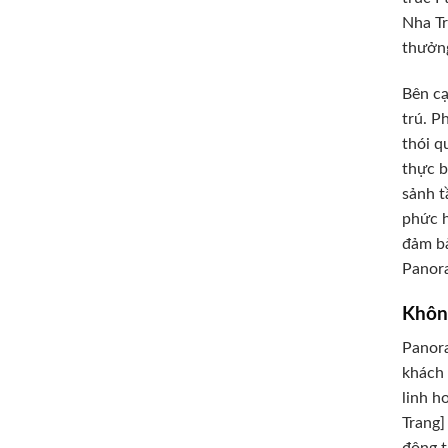
Nha Tr
thưởng
Bên cạ
trú. P
thói q
thực b
sảnh t
phức h
đảm bả
Panor
Khôn
Panora
khách 
linh h
Trang]