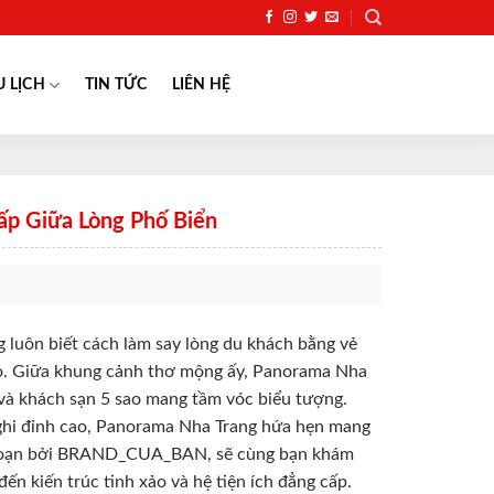
U LỊCH
TIN TỨC
LIÊN HỆ
p Giữa Lòng Phố Biển
 luôn biết cách làm say lòng du khách bằng vẻ
đáo. Giữa khung cảnh thơ mộng ấy, Panorama Nha
và khách sạn 5 sao mang tầm vóc biểu tượng.
nghi đỉnh cao, Panorama Nha Trang hứa hẹn mang
ên soạn bởi BRAND_CUA_BAN, sẽ cùng bạn khám
đến kiến trúc tinh xảo và hệ tiện ích đẳng cấp.