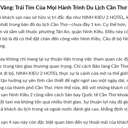
í Vàng: Trái Tim Của Mọi Hành Trình Du Lịch Cần Thơ
 khách sạn nào sở hữu vị trí đắc địa như NINH KIEU 2 HOTEL,
nhất trong bản đồ du lịch Cần Thơ—chưa đầy 1 km. Cụ thể hơn, 
n và sầm uất thuộc phường Tân An, quận Ninh Kiều. Điều này có 
i bộ là đã có thể đặt chân đến công viên Ninh Kiều, Cầu đi bộ N
ng.
 này không chỉ mang lại sự thuận tiện trong việc tham quan các đị
c trung tâm giao thương quan trọng. Chỉ cách Bảo tàng Cần T
t đi bộ, NINH KIEU 2 HOTEL thực sự là cánh cửa mở ra thế giới
 tận hưởng sự yên tĩnh cần thiết để nghỉ ngơi sau một ngày dài,
ng của thành phố Cần Thơ. Hơn thế nữa, đối với những khách c
sạn Ninh Kiều 2 cũng nằm cách Sân bay Quốc tế Cần Thơ khoản
ắt taxi mà không tốn quá nhiều thời gian. Sự thuận lợi này đã 
ả khách du lịch trong và ngoài nước đánh giá cao, khẳng định vị
sạn 4 sao này còn đặc biệt quan tâm đến sự thoải mái của khách