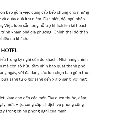
 còn bao gồm việc cung cấp bếp chung cho những
ệ và quầy quà lưu niệm. Đặc biệt, đội ngũ nhân
ng Việt, luôn sẵn lòng hỗ trợ khách lên kế hoạch
h trình khám phá địa phương. Chính thái độ thân
nhiều du khách.
2 HOTEL
iếu trong kỳ nghỉ của du khách. Nhà hàng chính
 ăn mà còn sở hữu tầm nhìn bao quát thành phố
hàng ngày, với đa dạng các lựa chọn bao gồm thực
c bữa sáng từ 6 giờ sáng đến 9 giờ sáng, với mức
Việt Nam cho đến các món Tây quen thuộc, đảm
gày mới. Việc cung cấp cả dịch vụ phòng cũng
ay trong chính phòng nghỉ của mình.