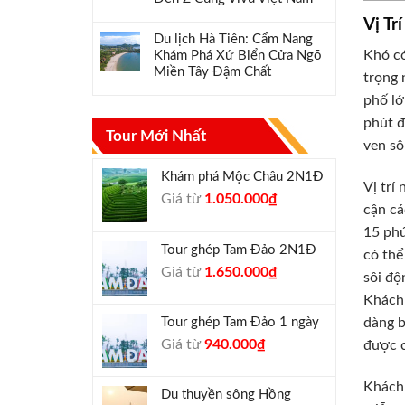
Vị Tr
Du lịch Hà Tiên: Cẩm Nang
Khó có
Khám Phá Xứ Biển Cửa Ngõ
Miền Tây Đậm Chất
trọng 
phố lớ
phút đ
Tour Mới Nhất
ven sô
Khám phá Mộc Châu 2N1Đ
Vị trí
Giá
Giá
Giá từ
1.050.000
₫
cận cá
gốc
hiện
15 phú
là:
tại
Tour ghép Tam Đảo 2N1Đ
1.300.000₫.
là:
có thể
Giá
Giá
Giá từ
1.650.000
₫
1.050.000₫.
sôi độ
gốc
hiện
Khách 
là:
tại
Tour ghép Tam Đảo 1 ngày
dàng b
1.800.000₫.
là:
Giá
Giá
Giá từ
940.000
₫
được c
1.650.000₫.
gốc
hiện
là:
tại
Khách 
Du thuyền sông Hồng
1.000.000₫.
là: