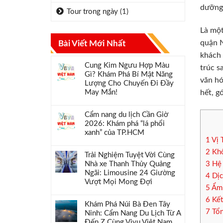
dưỡng 
Tour trong ngày
(1)
Là một
quận N
Bài Viết Mới Nhất
khách 
Cung Kim Ngưu Hợp Màu
trúc s
Gì? Khám Phá Bí Mật Năng
văn hó
Lượng Cho Chuyến Đi Đầy
hết, g
May Mắn!
Cẩm nang du lịch Cần Giờ
2026: Khám phá “lá phổi
xanh” của TP.HCM
1
Vị 
2
Khô
Trải Nghiệm Tuyệt Vời Cùng
3
Hệ 
Nhà xe Thanh Thủy Quảng
Ngãi: Limousine 24 Giường
4
Dịc
Vượt Mọi Mong Đợi
5
Ẩm 
6
Kết
Khám Phá Núi Bà Đen Tây
7
Tổn
Ninh: Cẩm Nang Du Lịch Từ A
Đến Z Cùng Vivu Việt Nam