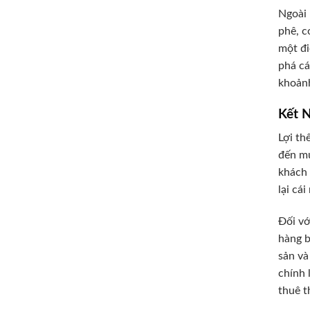
Ngoài 
phê, c
một đi
phá cá
khoảnh
Kết 
Lợi th
đến mu
khách 
lại cá
Đối vớ
hàng b
sản và
chính 
thuê t