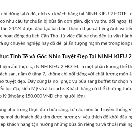
chỉ dừng lại ở đó, dịch vụ khách hàng tại NINH KIEU 2 HOTEL
có nhu cầu tự chuẩn bị bữa ăn đơn giản, dịch vụ thu đổi ngoại t
ễ tân 24/24 được đào tạo bài bản, thành thạo cả tiếng Anh và tiế
c hoạt động du lịch Cần Thơ, từ việc đặt xe cho đến tư vấn hàn
và sự chuyên nghiệp này đã để lại ấn tượng mạnh mẽ trong lòng 
hực Tinh Tế và Góc Nhìn Tuyệt Đẹp Tại NINH KIEU 
ghiệm ẩm thực tại NINH KIEU 2 HOTEL là một phần không thể th
ách sạn, nằm ở tầng 7, không chỉ nổi tiếng với chất lượng món
ơ tuyệt đẹp. Đây cũng là nơi phục vụ bữa sáng buffet tự chọn 
ểu lục địa, kiểu Mỹ và à la carte. Khách hàng có thể thưởng thứ
p lý (khoảng 150.000 VNĐ cho người lớn).
ng phú trong thực đơn bữa sáng, từ các món ăn truyền thống 
ng mọi du khách đều tìm được hương vị yêu thích để khởi đầu n
ép khách hàng tận hưởng những bữa ăn riêng tư và thoải mái ng