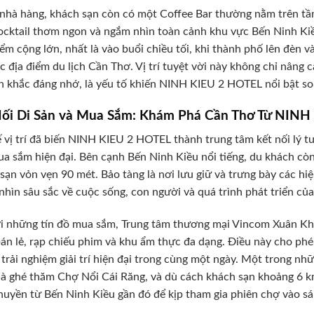
nhà hàng, khách sạn còn có một Coffee Bar thường nằm trên tần
ocktail thơm ngon và ngắm nhìn toàn cảnh khu vực Bến Ninh Kiề
ểm cộng lớn, nhất là vào buổi chiều tối, khi thành phố lên đèn 
c địa điểm du lịch Cần Thơ. Vị trí tuyệt vời này không chỉ nâng
 khắc đáng nhớ, là yếu tố khiến NINH KIEU 2 HOTEL nổi bật so
Nối Di Sản và Mua Sắm: Khám Phá Cần Thơ Từ NIN
ế vị trí đã biến NINH KIEU 2 HOTEL thành trung tâm kết nối lý 
a sắm hiện đại. Bên cạnh Bến Ninh Kiều nổi tiếng, du khách cò
sạn vỏn vẹn 90 mét. Bảo tàng là nơi lưu giữ và trưng bày các hi
i nhìn sâu sắc về cuộc sống, con người và quá trình phát triển củ
i những tín đồ mua sắm, Trung tâm thương mại Vincom Xuân Kh
án lẻ, rạp chiếu phim và khu ẩm thực đa dạng. Điều này cho ph
 trải nghiệm giải trí hiện đại trong cùng một ngày. Một trong n
là ghé thăm Chợ Nổi Cái Răng, và dù cách khách sạn khoảng 6 k
huyền từ Bến Ninh Kiều gần đó để kịp tham gia phiên chợ vào s