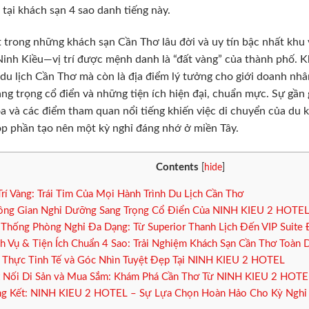
tại khách sạn 4 sao danh tiếng này.
 trong những khách sạn Cần Thơ lâu đời và uy tín bậc nhất kh
inh Kiều—vị trí được mệnh danh là “đất vàng” của thành phố. K
du lịch Cần Thơ mà còn là địa điểm lý tưởng cho giới doanh nhâ
ang trọng cổ điển và những tiện ích hiện đại, chuẩn mực. Sự gần g
a và các điểm tham quan nổi tiếng khiến việc di chuyển của du 
óp phần tạo nên một kỳ nghỉ đáng nhớ ở miền Tây.
Contents
[
hide
]
Trí Vàng: Trái Tim Của Mọi Hành Trình Du Lịch Cần Thơ
ng Gian Nghỉ Dưỡng Sang Trọng Cổ Điển Của NINH KIEU 2 HOTE
Thống Phòng Nghỉ Đa Dạng: Từ Superior Thanh Lịch Đến VIP Suite
h Vụ & Tiện Ích Chuẩn 4 Sao: Trải Nghiệm Khách Sạn Cần Thơ Toàn 
Thực Tinh Tế và Góc Nhìn Tuyệt Đẹp Tại NINH KIEU 2 HOTEL
 Nối Di Sản và Mua Sắm: Khám Phá Cần Thơ Từ NINH KIEU 2 HOTE
g Kết: NINH KIEU 2 HOTEL – Sự Lựa Chọn Hoàn Hảo Cho Kỳ Nghỉ 