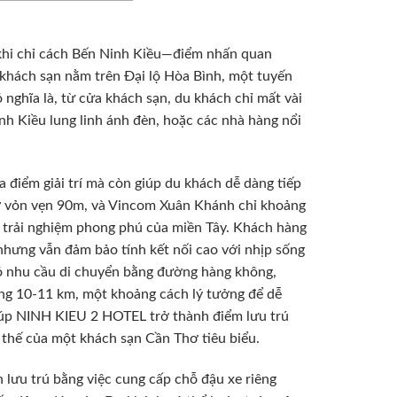
 khi chỉ cách Bến Ninh Kiều—điểm nhấn quan
khách sạn nằm trên Đại lộ Hòa Bình, một tuyến
nghĩa là, từ cửa khách sạn, du khách chỉ mất vài
inh Kiều lung linh ánh đèn, hoặc các nhà hàng nổi
a điểm giải trí mà còn giúp du khách dễ dàng tiếp
hơ vỏn vẹn 90m, và Vincom Xuân Khánh chỉ khoảng
 trải nghiệm phong phú của miền Tây. Khách hàng
 nhưng vẫn đảm bảo tính kết nối cao với nhịp sống
ó nhu cầu di chuyển bằng đường hàng không,
g 10-11 km, một khoảng cách lý tưởng để dễ
giúp NINH KIEU 2 HOTEL trở thành điểm lưu trú
 thế của một khách sạn Cần Thơ tiêu biểu.
 lưu trú bằng việc cung cấp chỗ đậu xe riêng