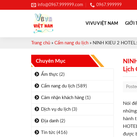
Skip
info@0967.999999.com
0967.999999
to
content
VIVU VIỆT NAM
GIỚI 
Trang chủ
»
Cẩm nang du lịch
»
NINH KIEU 2 HOTEL: Đ
Chuyên Mục
NINH
Lịch
Ẩm thực
(2)
Cẩm nang du lịch
(589)
Post
Cảm nhận khách hàng
(1)
Nói đế
Dịch vụ du lịch
(3)
những 
hành t
Địa danh
(2)
HOTEL 
Tin tức
(416)
được b