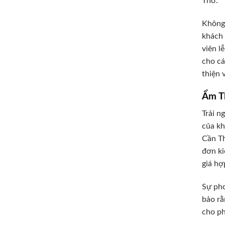
Thơ.
Không 
khách 
viên l
cho cá
thiện 
Ẩm T
Trải n
của kh
Cần Th
đơn ki
giá hợ
Sự pho
bảo rằ
cho ph