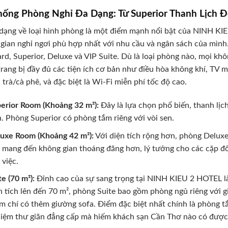
hống Phòng Nghỉ Đa Dạng: Từ Superior Thanh Lịch Đ
dạng về loại hình phòng là một điểm mạnh nổi bật của NINH K
gian nghỉ ngơi phù hợp nhất với nhu cầu và ngân sách của mình
rd, Superior, Deluxe và VIP Suite. Dù là loại phòng nào, mọi kh
rang bị đầy đủ các tiện ích cơ bản như điều hòa không khí, TV m
 trà/cà phê, và đặc biệt là Wi-Fi miễn phí tốc độ cao.
erior Room (Khoảng 32 m²):
Đây là lựa chọn phổ biến, thanh lịc
. Phòng Superior có phòng tắm riêng với vòi sen.
uxe Room (Khoảng 42 m²):
Với diện tích rộng hơn, phòng Delux
 mang đến không gian thoáng đãng hơn, lý tưởng cho các cặp đ
 việc.
te (70 m²):
Đỉnh cao của sự sang trọng tại NINH KIEU 2 HOTEL là 
n tích lên đến 70 m², phòng Suite bao gồm phòng ngủ riêng với 
m chí có thêm giường sofa. Điểm đặc biệt nhất chính là phòng tắ
iệm thư giãn đẳng cấp mà hiếm khách sạn Cần Thơ nào có được