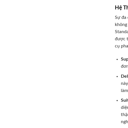
Hệ T
Sự đa 
không 
Standa
được t
cụ pha
Sup
đơn
Del
này
làm
Sui
diệ
thậ
ngh