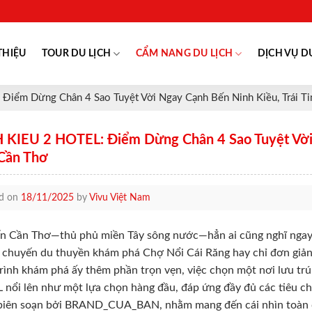
THIỆU
TOUR DU LỊCH
CẨM NANG DU LỊCH
DỊCH VỤ D
iểm Dừng Chân 4 Sao Tuyệt Vời Ngay Cạnh Bến Ninh Kiều, Trái Ti
 KIEU 2 HOTEL: Điểm Dừng Chân 4 Sao Tuyệt Vời 
 Cần Thơ
ed on
18/11/2025
by
Vivu Việt Nam
n Cần Thơ—thủ phủ miền Tây sông nước—hẳn ai cũng nghĩ ngay 
chuyến du thuyền khám phá Chợ Nổi Cái Răng hay chỉ đơn giản 
rình khám phá ấy thêm phần trọn vẹn, việc chọn một nơi lưu trú
nổi lên như một lựa chọn hàng đầu, đáp ứng đầy đủ các tiêu chuẩn 
iên soạn bởi BRAND_CUA_BAN, nhằm mang đến cái nhìn toàn diệ