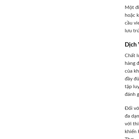
Một đi
hoặc k
cầu vi
lưu tr
Dịch 
Chất l
hàng đ
của kh
đầy đủ
tập lu
đánh g
Đối vớ
đa dạn
với th
khiến 