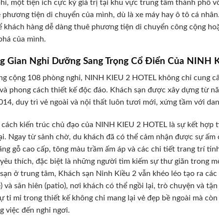
hí, một tiện ích cực kỳ giá trị tại khu vực trung tâm thành phố
 phương tiện di chuyển của mình, dù là xe máy hay ô tô cá nhân
ể khách hàng dễ dàng thuê phương tiện di chuyển công cộng hoặc 
phá của mình.
g Gian Nghỉ Dưỡng Sang Trọng Cổ Điển Của NINH 
ng cộng 108 phòng nghỉ, NINH KIEU 2 HOTEL không chỉ cung cấ
và phong cách thiết kế độc đáo. Khách sạn được xây dựng từ nă
14, duy trì vẻ ngoài và nội thất luôn tươi mới, xứng tầm với da
cách kiến trúc chủ đạo của NINH KIEU 2 HOTEL là sự kết hợp tin
ại. Ngay từ sảnh chờ, du khách đã có thể cảm nhận được sự ấm 
ằng gỗ cao cấp, tông màu trầm ấm áp và các chi tiết trang trí t
yêu thích, đặc biệt là những người tìm kiếm sự thư giãn trong 
sạn ở trung tâm, Khách sạn Ninh Kiều 2 vẫn khéo léo tạo ra cá
) và sân hiên (patio), nơi khách có thể ngồi lại, trò chuyện và
ự tỉ mỉ trong thiết kế không chỉ mang lại vẻ đẹp bề ngoài mà cò
g việc đến nghỉ ngơi.