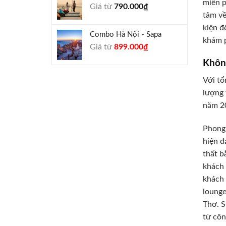
miễn p
Giá từ
790.000
₫
940.000₫.
tâm về
kiện đ
Combo Hà Nội - Sapa
khám 
Giá
Giá
Giá từ
899.000
₫
gốc
hiện
Khôn
là:
tại
990.000₫.
là:
Với tổ
899.000₫.
lượng 
năm 20
Phong 
hiện đ
thất b
khách 
khách 
lounge
Thơ. S
từ côn