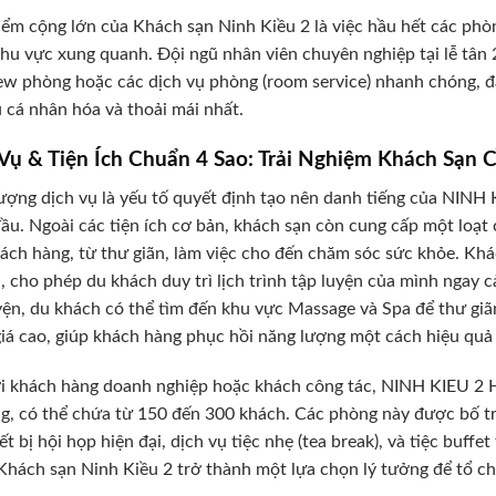
ểm cộng lớn của Khách sạn Ninh Kiều 2 là việc hầu hết các phò
hu vực xung quanh. Đội ngũ nhân viên chuyên nghiệp tại lễ tân 
ew phòng hoặc các dịch vụ phòng (room service) nhanh chóng, 
ú cá nhân hóa và thoải mái nhất.
Vụ & Tiện Ích Chuẩn 4 Sao: Trải Nghiệm Khách Sạn 
ượng dịch vụ là yếu tố quyết định tạo nên danh tiếng của NIN
ầu. Ngoài các tiện ích cơ bản, khách sạn còn cung cấp một loạ
ách hàng, từ thư giãn, làm việc cho đến chăm sóc sức khỏe. Khá
, cho phép du khách duy trì lịch trình tập luyện của mình ngay c
yện, du khách có thể tìm đến khu vực Massage và Spa để thư gi
iá cao, giúp khách hàng phục hồi năng lượng một cách hiệu quả
i khách hàng doanh nghiệp hoặc khách công tác, NINH KIEU 2 
g, có thể chứa từ 150 đến 300 khách. Các phòng này được bố trí t
iết bị hội họp hiện đại, dịch vụ tiệc nhẹ (tea break), và tiệc buff
Khách sạn Ninh Kiều 2 trở thành một lựa chọn lý tưởng để tổ ch