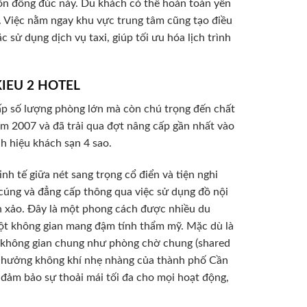
 vốn đông đúc này. Du khách có thể hoàn toàn yên
. Việc nằm ngay khu vực trung tâm cũng tạo điều
sử dụng dịch vụ taxi, giúp tối ưu hóa lịch trình
KIEU 2 HOTEL
p số lượng phòng lớn mà còn chú trọng đến chất
m 2007 và đã trải qua đợt nâng cấp gần nhất vào
nh hiệu khách sạn 4 sao.
h tế giữa nét sang trọng cổ điển và tiện nghi
cúng và đẳng cấp thông qua việc sử dụng đồ nội
inh xảo. Đây là một phong cách được nhiều du
một không gian mang đậm tính thẩm mỹ. Mặc dù là
c không gian chung như phòng chờ chung (shared
 tận hưởng không khí nhẹ nhàng của thành phố Cần
n đảm bảo sự thoải mái tối đa cho mọi hoạt động,