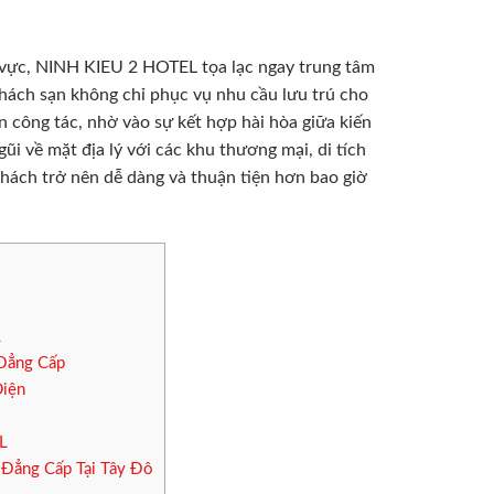
u vực, NINH KIEU 2 HOTEL tọa lạc ngay trung tâm
hách sạn không chỉ phục vụ nhu cầu lưu trú cho
n công tác, nhờ vào sự kết hợp hài hòa giữa kiến
ũi về mặt địa lý với các khu thương mại, di tích
khách trở nên dễ dàng và thuận tiện hơn bao giờ
L
 Đẳng Cấp
Diện
L
Đẳng Cấp Tại Tây Đô