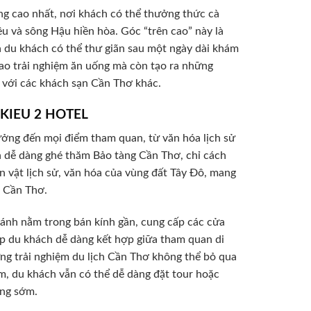
g cao nhất, nơi khách có thể thưởng thức cà
u và sông Hậu hiền hòa. Góc “trên cao” này là
và du khách có thể thư giãn sau một ngày dài khám
 cao trải nghiệm ăn uống mà còn tạo ra những
 với các khách sạn Cần Thơ khác.
H KIEU 2 HOTEL
tưởng đến mọi điểm tham quan, từ văn hóa lịch sử
n dễ dàng ghé thăm Bảo tàng Cần Thơ, chỉ cách
ện vật lịch sử, văn hóa của vùng đất Tây Đô, mang
a Cần Thơ.
ánh nằm trong bán kính gần, cung cấp các cửa
ép du khách dễ dàng kết hợp giữa tham quan di
hững trải nghiệm du lịch Cần Thơ không thể bỏ qua
m, du khách vẫn có thể dễ dàng đặt tour hoặc
áng sớm.