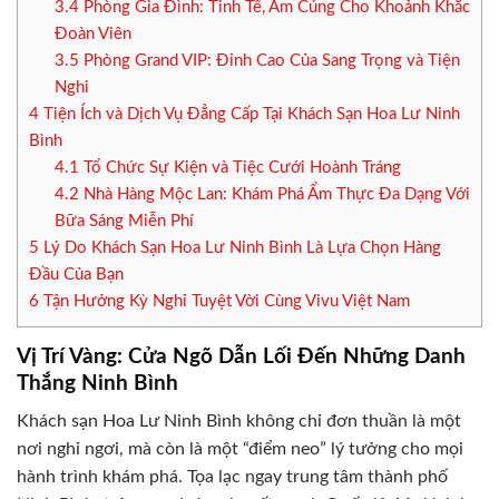
3.4
Phòng Gia Đình: Tinh Tế, Ấm Cúng Cho Khoảnh Khắc
Đoàn Viên
3.5
Phòng Grand VIP: Đỉnh Cao Của Sang Trọng và Tiện
Nghi
4
Tiện Ích và Dịch Vụ Đẳng Cấp Tại Khách Sạn Hoa Lư Ninh
Bình
4.1
Tổ Chức Sự Kiện và Tiệc Cưới Hoành Tráng
4.2
Nhà Hàng Mộc Lan: Khám Phá Ẩm Thực Đa Dạng Với
Bữa Sáng Miễn Phí
5
Lý Do Khách Sạn Hoa Lư Ninh Bình Là Lựa Chọn Hàng
Đầu Của Bạn
6
Tận Hưởng Kỳ Nghỉ Tuyệt Vời Cùng Vivu Việt Nam
Vị Trí Vàng: Cửa Ngõ Dẫn Lối Đến Những Danh
Thắng Ninh Bình
Khách sạn Hoa Lư Ninh Bình không chỉ đơn thuần là một
nơi nghỉ ngơi, mà còn là một “điểm neo” lý tưởng cho mọi
hành trình khám phá. Tọa lạc ngay trung tâm thành phố