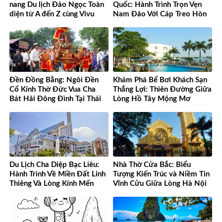
nang Du lịch Đảo Ngọc Toàn
Quốc: Hành Trình Trọn Vẹn
diện từ A đến Z cùng Vivu
Nam Đảo Với Cáp Treo Hòn
Việt Nam
Thơm Tuyệt Đỉnh
Đền Đồng Bằng: Ngôi Đền
Khám Phá Bể Bơi Khách Sạn
Cổ Kính Thờ Đức Vua Cha
Thắng Lợi: Thiên Đường Giữa
Bát Hải Đông Đình Tại Thái
Lòng Hồ Tây Mộng Mơ
Bình
Du Lịch Cha Diệp Bạc Liêu:
Nhà Thờ Cửa Bắc: Biểu
Hành Trình Về Miền Đất Linh
Tượng Kiến Trúc và Niềm Tin
Thiêng Và Lòng Kính Mến
Vĩnh Cửu Giữa Lòng Hà Nội