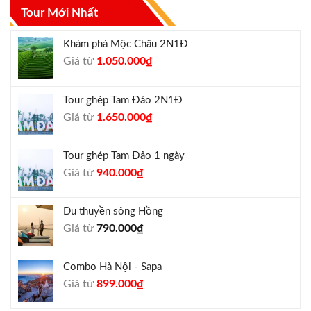
Tour Mới Nhất
Khám phá Mộc Châu 2N1Đ
Giá
Giá
Giá từ
1.050.000
₫
gốc
hiện
là:
tại
Tour ghép Tam Đảo 2N1Đ
1.300.000₫.
là:
Giá
Giá
Giá từ
1.650.000
₫
1.050.000₫.
gốc
hiện
là:
tại
Tour ghép Tam Đảo 1 ngày
1.800.000₫.
là:
Giá
Giá
Giá từ
940.000
₫
1.650.000₫.
gốc
hiện
là:
tại
Du thuyền sông Hồng
1.000.000₫.
là:
Giá từ
790.000
₫
940.000₫.
Combo Hà Nội - Sapa
Giá
Giá
Giá từ
899.000
₫
gốc
hiện