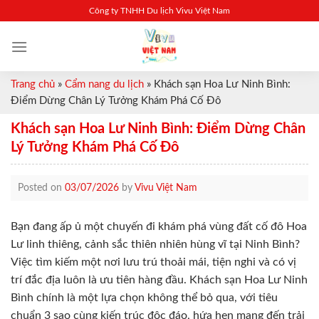
Skip
Công ty TNHH Du lịch Vivu Việt Nam
to
content
Trang chủ
»
Cẩm nang du lịch
»
Khách sạn Hoa Lư Ninh Bình:
Điểm Dừng Chân Lý Tưởng Khám Phá Cố Đô
Khách sạn Hoa Lư Ninh Bình: Điểm Dừng Chân
Lý Tưởng Khám Phá Cố Đô
Posted on
03/07/2026
by
Vivu Việt Nam
Bạn đang ấp ủ một chuyến đi khám phá vùng đất cố đô Hoa
Lư linh thiêng, cảnh sắc thiên nhiên hùng vĩ tại Ninh Bình?
Việc tìm kiếm một nơi lưu trú thoải mái, tiện nghi và có vị
trí đắc địa luôn là ưu tiên hàng đầu. Khách sạn Hoa Lư Ninh
Bình chính là một lựa chọn không thể bỏ qua, với tiêu
chuẩn 3 sao cùng kiến trúc độc đáo, hứa hẹn mang đến trải