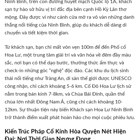
Ninh Bình, trên con đường huyết mạch Quốc lộ 1A, khách
sạn tự hào sở hữu vị trí đắc địa bên cạnh Hồ Kỳ Lân thơ
mộng. Đây được ví như cánh cửa mở ra vô vàn những danh
thắng nổi tiếng của Ninh Bình, giúp du khách dễ dàng di
chuyển và tiết kiệm thời gian.
Từ khách sạn, bạn chỉ mất vỏn vẹn 100m để đến Phố cổ
Hoa Lư, một trung tâm giải trí và văn hóa về đêm đầy màu
sắc, nơi bạn có thể dạo bước, thưởng thức ẩm thực và
check-in những góc “nghệ” độc đáo. Các khu du lịch sinh
thái nổi tiếng như Tràng An, di sản thế giới được UNESCO
công nhận, chỉ cách khoảng 5-6 km. Cố Đô Hoa Lư lịch sử
nằm trong bán kính 7-8km, và Chùa Bái Đính, quần thể
chùa lớn nhất Đông Nam Á, cũng chỉ cách khoảng 10-
12km. Sự thuận tiện này biến Khách sạn Hoa Lư Ninh Bình
trở thành điểm xuất phát hoàn hảo cho mọi cuộc phiêu lưu.
Kiến Trúc Pháp Cổ Kính Hòa Quyện Nét Hiện
Đại: Nơi Thời Gian Ngưng Đọng