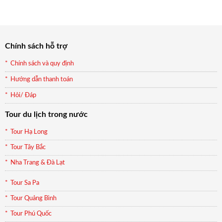
là:
tại
990.000₫.
là:
899.000₫.
Chính sách hỗ trợ
Chính sách và quy định
Hướng dẫn thanh toán
Hỏi/ Đáp
Tour du lịch trong nước
Tour Hạ Long
Tour Tây Bắc
Nha Trang & Đà Lạt
Tour Sa Pa
Tour Quảng Bình
Tour Phú Quốc