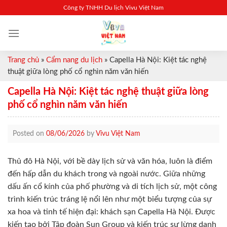
Skip
Công ty TNHH Du lịch Vivu Việt Nam
to
content
Trang chủ
»
Cẩm nang du lịch
»
Capella Hà Nội: Kiệt tác nghệ
thuật giữa lòng phố cổ nghìn năm văn hiến
Capella Hà Nội: Kiệt tác nghệ thuật giữa lòng
phố cổ nghìn năm văn hiến
Posted on
08/06/2026
by
Vivu Việt Nam
Thủ đô Hà Nội, với bề dày lịch sử và văn hóa, luôn là điểm
đến hấp dẫn du khách trong và ngoài nước. Giữa những
dấu ấn cổ kính của phố phường và di tích lịch sử, một công
trình kiến trúc tráng lệ nổi lên như một biểu tượng của sự
xa hoa và tinh tế hiện đại: khách sạn Capella Hà Nội. Được
kiến tạo bởi Tập đoàn Sun Group và kiến trúc sư lừng danh