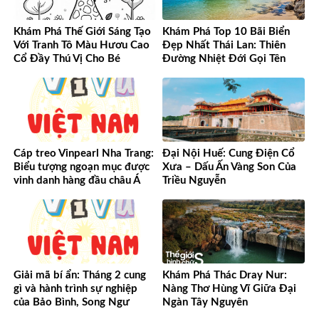
Khám Phá Thế Giới Sáng Tạo
Khám Phá Top 10 Bãi Biển
Với Tranh Tô Màu Hươu Cao
Đẹp Nhất Thái Lan: Thiên
Cổ Đầy Thú Vị Cho Bé
Đường Nhiệt Đới Gọi Tên
Cáp treo Vinpearl Nha Trang:
Đại Nội Huế: Cung Điện Cổ
Biểu tượng ngoạn mục được
Xưa – Dấu Ấn Vàng Son Của
vinh danh hàng đầu châu Á
Triều Nguyễn
Giải mã bí ẩn: Tháng 2 cung
Khám Phá Thác Dray Nur:
gì và hành trình sự nghiệp
Nàng Thơ Hùng Vĩ Giữa Đại
của Bảo Bình, Song Ngư
Ngàn Tây Nguyên