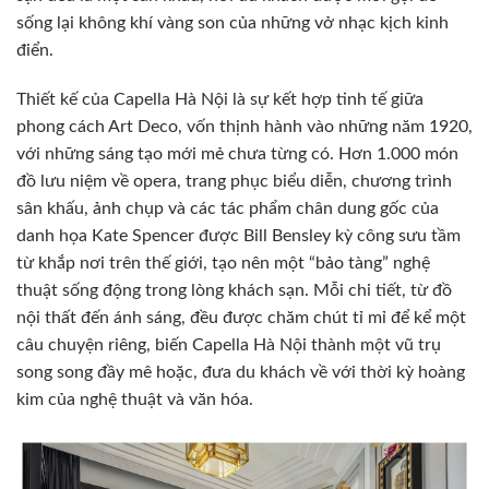
sống lại không khí vàng son của những vở nhạc kịch kinh
điển.
Thiết kế của Capella Hà Nội là sự kết hợp tinh tế giữa
phong cách Art Deco, vốn thịnh hành vào những năm 1920,
với những sáng tạo mới mẻ chưa từng có. Hơn 1.000 món
đồ lưu niệm về opera, trang phục biểu diễn, chương trình
sân khấu, ảnh chụp và các tác phẩm chân dung gốc của
danh họa Kate Spencer được Bill Bensley kỳ công sưu tầm
từ khắp nơi trên thế giới, tạo nên một “bảo tàng” nghệ
thuật sống động trong lòng khách sạn. Mỗi chi tiết, từ đồ
nội thất đến ánh sáng, đều được chăm chút tỉ mỉ để kể một
câu chuyện riêng, biến Capella Hà Nội thành một vũ trụ
song song đầy mê hoặc, đưa du khách về với thời kỳ hoàng
kim của nghệ thuật và văn hóa.