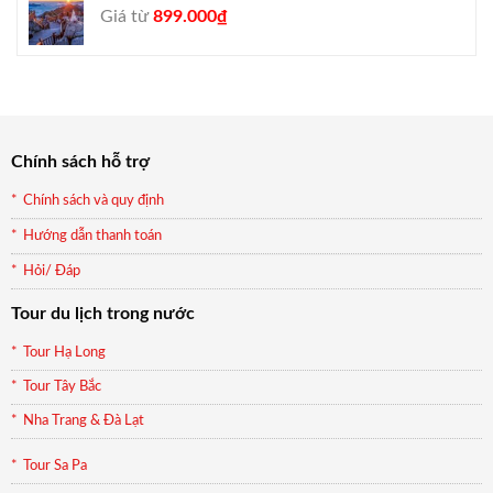
Giá
Giá
Giá từ
899.000
₫
gốc
hiện
là:
tại
990.000₫.
là:
899.000₫.
Chính sách hỗ trợ
Chính sách và quy định
Hướng dẫn thanh toán
Hỏi/ Đáp
Tour du lịch trong nước
Tour Hạ Long
Tour Tây Bắc
Nha Trang & Đà Lạt
Tour Sa Pa