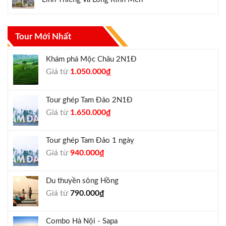
Tour Mới Nhất
Khám phá Mộc Châu 2N1Đ
Giá
Giá
Giá từ
1.050.000
₫
gốc
hiện
là:
tại
Tour ghép Tam Đảo 2N1Đ
1.300.000₫.
là:
Giá
Giá
Giá từ
1.650.000
₫
1.050.000₫.
gốc
hiện
là:
tại
Tour ghép Tam Đảo 1 ngày
1.800.000₫.
là:
Giá
Giá
Giá từ
940.000
₫
1.650.000₫.
gốc
hiện
là:
tại
Du thuyền sông Hồng
1.000.000₫.
là:
Giá từ
790.000
₫
940.000₫.
Combo Hà Nội - Sapa