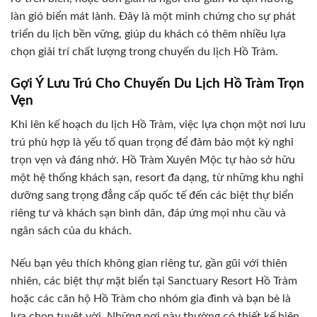
làn gió biển mát lành. Đây là một minh chứng cho sự phát
triển du lịch bền vững, giúp du khách có thêm nhiều lựa
chọn giải trí chất lượng trong chuyến du lịch Hồ Tràm.
Gợi Ý Lưu Trú Cho Chuyến Du Lịch Hồ Tràm Trọn
Vẹn
Khi lên kế hoạch du lịch Hồ Tràm, việc lựa chọn một nơi lưu
trú phù hợp là yếu tố quan trọng để đảm bảo một kỳ nghỉ
trọn vẹn và đáng nhớ. Hồ Tràm Xuyên Mộc tự hào sở hữu
một hệ thống khách sạn, resort đa dạng, từ những khu nghỉ
dưỡng sang trọng đẳng cấp quốc tế đến các biệt thự biển
riêng tư và khách sạn bình dân, đáp ứng mọi nhu cầu và
ngân sách của du khách.
Nếu bạn yêu thích không gian riêng tư, gần gũi với thiên
nhiên, các biệt thự mặt biển tại Sanctuary Resort Hồ Tràm
hoặc các căn hộ Hồ Tràm cho nhóm gia đình và bạn bè là
lựa chọn tuyệt vời. Những nơi này thường có thiết kế hiện