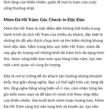
tĩnh lặng của thiên nhiên, quên đi mọi lo toan của cuộc
sống thường nhật.
Mỏm Đá Hồ Tràm: Góc Check-in Độc Đáo
Mỏm Đá Hồ Tràm là một điểm đến không thể thiếu trong
hành trình du lịch Hồ Tràm của nhiều du khách, đặc biệt là
những tín đồ yêu thích chụp ảnh và tìm kiếm những khung
hình độc đáo. Nằm trong khu vực biển Hồ Tràm, mỏm đá
này gây ấn tượng với những khối đá trầm tích đa dạng hình
thù, được sóng biển bào mòn qua hàng triệu năm, tạo nên
một cảnh quan vô cùng ấn tượng.
Đây là nơi lý tưởng để du khách tận hưởng những khoảnh
khắc thư giãn đúng nghĩa. Bạn có thể ngồi trên các tảng đá
lớn, lắng nghe tiếng sóng biển vỗ rì rào, cảm nhận từng làn
gió biển mơn man và để tâm trí mình trôi theo nhịp điệu
của thiên nhiên. Vào buổi bình minh hoặc hoàng hôn, Mỏm
Đá Hồ Tràm càng trở nên lung linh và huyền ảo, tạo nên