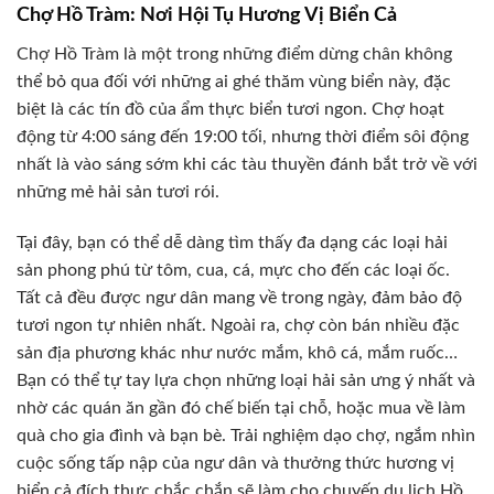
Chợ Hồ Tràm: Nơi Hội Tụ Hương Vị Biển Cả
Chợ Hồ Tràm là một trong những điểm dừng chân không
thể bỏ qua đối với những ai ghé thăm vùng biển này, đặc
biệt là các tín đồ của ẩm thực biển tươi ngon. Chợ hoạt
động từ 4:00 sáng đến 19:00 tối, nhưng thời điểm sôi động
nhất là vào sáng sớm khi các tàu thuyền đánh bắt trở về với
những mẻ hải sản tươi rói.
Tại đây, bạn có thể dễ dàng tìm thấy đa dạng các loại hải
sản phong phú từ tôm, cua, cá, mực cho đến các loại ốc.
Tất cả đều được ngư dân mang về trong ngày, đảm bảo độ
tươi ngon tự nhiên nhất. Ngoài ra, chợ còn bán nhiều đặc
sản địa phương khác như nước mắm, khô cá, mắm ruốc…
Bạn có thể tự tay lựa chọn những loại hải sản ưng ý nhất và
nhờ các quán ăn gần đó chế biến tại chỗ, hoặc mua về làm
quà cho gia đình và bạn bè. Trải nghiệm dạo chợ, ngắm nhìn
cuộc sống tấp nập của ngư dân và thưởng thức hương vị
biển cả đích thực chắc chắn sẽ làm cho chuyến du lịch Hồ