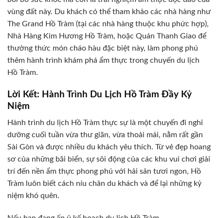
vùng đất này. Du khách có thể tham khảo các nhà hàng như
The Grand Hồ Tràm (tại các nhà hàng thuộc khu phức hợp),
Nhà Hàng Kim Hương Hồ Tràm, hoặc Quán Thanh Giao để
thưởng thức món cháo hàu đặc biệt này, làm phong phú
thêm hành trình khám phá ẩm thực trong chuyến du lịch
Hồ Tràm.
Lời Kết: Hành Trình Du Lịch Hồ Tràm Đầy Kỷ
Niệm
Hành trình du lịch Hồ Tràm thực sự là một chuyến đi nghỉ
dưỡng cuối tuần vừa thư giãn, vừa thoải mái, nằm rất gần
Sài Gòn và được nhiều du khách yêu thích. Từ vẻ đẹp hoang
sơ của những bãi biển, sự sôi động của các khu vui chơi giải
trí đến nền ẩm thực phong phú với hải sản tươi ngon, Hồ
Tràm luôn biết cách níu chân du khách và để lại những kỷ
niệm khó quên.
Nếu bạn đang ấp ủ kế hoạch du lịch Hồ Tràm,