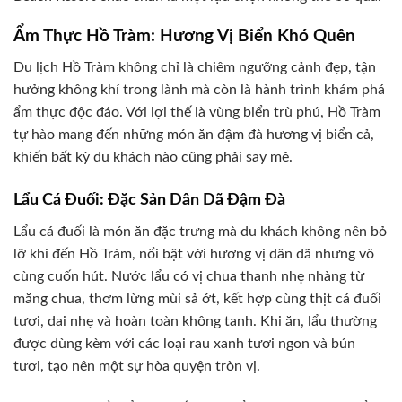
Ẩm Thực Hồ Tràm: Hương Vị Biển Khó Quên
Du lịch Hồ Tràm không chỉ là chiêm ngưỡng cảnh đẹp, tận
hưởng không khí trong lành mà còn là hành trình khám phá
ẩm thực độc đáo. Với lợi thế là vùng biển trù phú, Hồ Tràm
tự hào mang đến những món ăn đậm đà hương vị biển cả,
khiến bất kỳ du khách nào cũng phải say mê.
Lẩu Cá Đuối: Đặc Sản Dân Dã Đậm Đà
Lẩu cá đuối là món ăn đặc trưng mà du khách không nên bỏ
lỡ khi đến Hồ Tràm, nổi bật với hương vị dân dã nhưng vô
cùng cuốn hút. Nước lẩu có vị chua thanh nhẹ nhàng từ
măng chua, thơm lừng mùi sả ớt, kết hợp cùng thịt cá đuối
tươi, dai nhẹ và hoàn toàn không tanh. Khi ăn, lẩu thường
được dùng kèm với các loại rau xanh tươi ngon và bún
tươi, tạo nên một sự hòa quyện tròn vị.