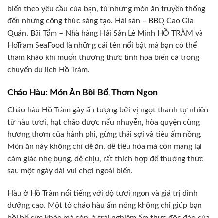
biến theo yêu cầu của bạn, từ những món ăn truyền thống
đến những công thức sáng tạo. Hải sản – BBQ Cao Gia
Quán, Bãi Tắm – Nhà hàng Hải Sản Lê Minh HỒ TRÀM và
HoTram SeaFood là những cái tên nổi bật mà bạn có thể
tham khảo khi muốn thưởng thức tinh hoa biển cả trong
chuyến du lịch Hồ Tràm.
Cháo Hàu: Món Ăn Bồi Bổ, Thơm Ngon
Cháo hàu Hồ Tràm gây ấn tượng bởi vị ngọt thanh tự nhiên
từ hàu tươi, hạt cháo được nấu nhuyễn, hòa quyện cùng
hương thơm của hành phi, gừng thái sợi và tiêu ấm nồng.
Món ăn này không chỉ dễ ăn, dễ tiêu hóa mà còn mang lại
cảm giác nhẹ bụng, dễ chịu, rất thích hợp để thưởng thức
sau một ngày dài vui chơi ngoài biển.
Hàu ở Hồ Tràm nổi tiếng với độ tươi ngon và giá trị dinh
dưỡng cao. Một tô cháo hàu ấm nóng không chỉ giúp bạn
bồi bổ sức khỏe mà còn là trải nghiệm ẩm thực độc đáo của