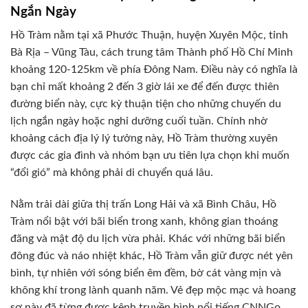
Ngắn Ngày
Hồ Tràm nằm tại xã Phước Thuận, huyện Xuyên Mộc, tỉnh
Bà Rịa – Vũng Tàu, cách trung tâm Thành phố Hồ Chí Minh
khoảng 120-125km về phía Đông Nam. Điều này có nghĩa là
bạn chỉ mất khoảng 2 đến 3 giờ lái xe để đến được thiên
đường biển này, cực kỳ thuận tiện cho những chuyến du
lịch ngắn ngày hoặc nghỉ dưỡng cuối tuần. Chính nhờ
khoảng cách địa lý lý tưởng này, Hồ Tràm thường xuyên
được các gia đình và nhóm bạn ưu tiên lựa chọn khi muốn
“đổi gió” mà không phải di chuyển quá lâu.
Nằm trải dài giữa thị trấn Long Hải và xã Bình Châu, Hồ
Tràm nổi bật với bãi biển trong xanh, không gian thoáng
đãng và mật độ du lịch vừa phải. Khác với những bãi biển
đông đúc và náo nhiệt khác, Hồ Tràm vẫn giữ được nét yên
bình, tự nhiên với sóng biển êm đềm, bờ cát vàng mịn và
không khí trong lành quanh năm. Vẻ đẹp mộc mạc và hoang
sơ này đã từng được kênh truyền hình nổi tiếng CNNGo