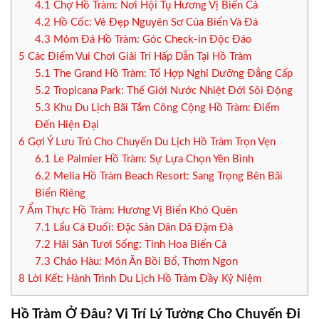
4.1
Chợ Hồ Tràm: Nơi Hội Tụ Hương Vị Biển Cả
4.2
Hồ Cốc: Vẻ Đẹp Nguyên Sơ Của Biển Và Đá
4.3
Mỏm Đá Hồ Tràm: Góc Check-in Độc Đáo
5
Các Điểm Vui Chơi Giải Trí Hấp Dẫn Tại Hồ Tràm
5.1
The Grand Hồ Tràm: Tổ Hợp Nghỉ Dưỡng Đẳng Cấp
5.2
Tropicana Park: Thế Giới Nước Nhiệt Đới Sôi Động
5.3
Khu Du Lịch Bãi Tắm Công Cộng Hồ Tràm: Điểm
Đến Hiện Đại
6
Gợi Ý Lưu Trú Cho Chuyến Du Lịch Hồ Tràm Trọn Vẹn
6.1
Le Palmier Hồ Tràm: Sự Lựa Chọn Yên Bình
6.2
Melia Hồ Tràm Beach Resort: Sang Trọng Bên Bãi
Biển Riêng
7
Ẩm Thực Hồ Tràm: Hương Vị Biển Khó Quên
7.1
Lẩu Cá Đuối: Đặc Sản Dân Dã Đậm Đà
7.2
Hải Sản Tươi Sống: Tinh Hoa Biển Cả
7.3
Cháo Hàu: Món Ăn Bồi Bổ, Thơm Ngon
8
Lời Kết: Hành Trình Du Lịch Hồ Tràm Đầy Kỷ Niệm
Hồ Tràm Ở Đâu? Vị Trí Lý Tưởng Cho Chuyến Đi