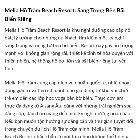
Melia Hồ Tràm Beach Resort: Sang Trọng Bên Bãi
Biển Riêng
Melia Hồ Tràm Beach Resort là khu nghỉ dưỡng cao cấp nổi
bật, lý tưởng cho những du khách tìm kiếm một kỳ nghỉ
sang trọng và riêng tư bên bờ biển. Resort này gây ấn tượng
mạnh với không gian rộng rãi, thiết kế tinh tế hòa quyện với
thiên nhiên, hệ thống hồ bơi lớn và bãi biển riêng tư, yên
tĩnh.
Melia Hồ Tràm cung cấp dịch vụ chuẩn quốc tế, nhiều hoạt
động giải trí và tiện ích dành cho gia đình, từ khu vui chơi
trẻ em đến các lớp học yoga bên bờ biển. Thực đơn ẩm
thực đa dạng từ Á sang Âu, cùng với những trải nghiệm spa
đẳng cấp, đảm bảo mang đến một kỳ nghỉ dưỡng hoàn hảo.
Nếu bạn muốn tận hưởng sự đẳng cấp và thư giãn tuyệt đối
trong chuyến du lịch Hồ Tràm của mình, Melia Hồ Tràm
Beach Resort chắc chắn là một lựa chọn không thể bỏ qua.