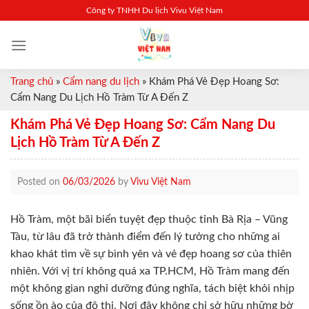
Skip
Công ty TNHH Du lịch Vivu Việt Nam
to
content
Trang chủ
»
Cẩm nang du lịch
»
Khám Phá Vẻ Đẹp Hoang Sơ:
Cẩm Nang Du Lịch Hồ Tràm Từ A Đến Z
Khám Phá Vẻ Đẹp Hoang Sơ: Cẩm Nang Du
Lịch Hồ Tràm Từ A Đến Z
Posted on
06/03/2026
by
Vivu Việt Nam
Hồ Tràm, một bãi biển tuyệt đẹp thuộc tỉnh Bà Rịa – Vũng
Tàu, từ lâu đã trở thành điểm đến lý tưởng cho những ai
khao khát tìm về sự bình yên và vẻ đẹp hoang sơ của thiên
nhiên. Với vị trí không quá xa TP.HCM, Hồ Tràm mang đến
một không gian nghỉ dưỡng đúng nghĩa, tách biệt khỏi nhịp
sống ồn ào của đô thị. Nơi đây không chỉ sở hữu những bờ