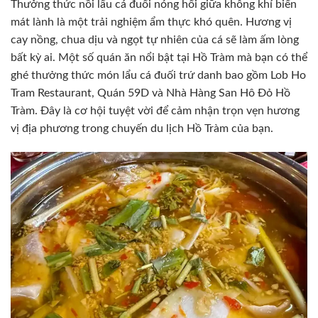
Thưởng thức nồi lẩu cá đuối nóng hổi giữa không khí biển
mát lành là một trải nghiệm ẩm thực khó quên. Hương vị
cay nồng, chua dịu và ngọt tự nhiên của cá sẽ làm ấm lòng
bất kỳ ai. Một số quán ăn nổi bật tại Hồ Tràm mà bạn có thể
ghé thưởng thức món lẩu cá đuối trứ danh bao gồm Lob Ho
Tram Restaurant, Quán 59D và Nhà Hàng San Hô Đỏ Hồ
Tràm. Đây là cơ hội tuyệt vời để cảm nhận trọn vẹn hương
vị địa phương trong chuyến du lịch Hồ Tràm của bạn.