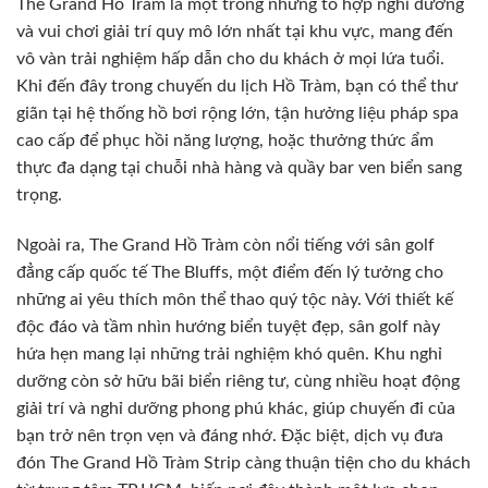
The Grand Hồ Tràm là một trong những tổ hợp nghỉ dưỡng
và vui chơi giải trí quy mô lớn nhất tại khu vực, mang đến
vô vàn trải nghiệm hấp dẫn cho du khách ở mọi lứa tuổi.
Khi đến đây trong chuyến du lịch Hồ Tràm, bạn có thể thư
giãn tại hệ thống hồ bơi rộng lớn, tận hưởng liệu pháp spa
cao cấp để phục hồi năng lượng, hoặc thưởng thức ẩm
thực đa dạng tại chuỗi nhà hàng và quầy bar ven biển sang
trọng.
Ngoài ra, The Grand Hồ Tràm còn nổi tiếng với sân golf
đẳng cấp quốc tế The Bluffs, một điểm đến lý tưởng cho
những ai yêu thích môn thể thao quý tộc này. Với thiết kế
độc đáo và tầm nhìn hướng biển tuyệt đẹp, sân golf này
hứa hẹn mang lại những trải nghiệm khó quên. Khu nghỉ
dưỡng còn sở hữu bãi biển riêng tư, cùng nhiều hoạt động
giải trí và nghỉ dưỡng phong phú khác, giúp chuyến đi của
bạn trở nên trọn vẹn và đáng nhớ. Đặc biệt, dịch vụ đưa
đón The Grand Hồ Tràm Strip càng thuận tiện cho du khách