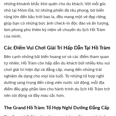
những khoảnh khắc khó quên cho du khách. Với mỗi góc
nhỏ tại Mỏm Đá, từ những phiến đá rêu phong, bờ biển
rộng lớn đến bầu trời bao la, đều mang một vẻ đẹp riêng,
giúp bạn có những bức ảnh check-in độc đáo và ấn tượng,
làm phong phú thêm kỷ niệm về chuyến du lịch Hồ Tràm
của mình.
Các Điểm Vui Chơi Giải Trí Hấp Dẫn Tại Hồ Tràm
Bên cạnh những bãi biển hoang sơ và các điểm tham quan
tự nhiên, Hồ Tràm còn hấp dẫn du khách bởi nhiều khu vui
chơi giải trí hiện đại và đẳng cấp, mang đến những trải
nghiệm đa dạng cho mọi lứa tuổi. Từ những tổ hợp nghỉ
dưỡng sang trọng đến công viên nước sôi động, mỗi địa
điểm đều góp phần làm cho hành trình du lịch Hồ Tràm trở
nên sôi động và đầy màu sắc hơn.
The Grand Hồ Tràm: Tổ Hợp Nghỉ Dưỡng Đẳng Cấp