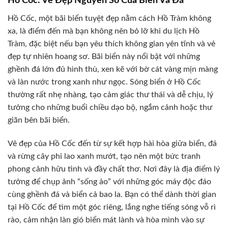
Hồ Cốc: Vẻ Đẹp Nguyên Sơ Của Biển Và Đá
Hồ Cốc, một bãi biển tuyệt đẹp nằm cách Hồ Tràm không
xa, là điểm đến mà bạn không nên bỏ lỡ khi du lịch Hồ
Tràm, đặc biệt nếu bạn yêu thích không gian yên tĩnh và vẻ
đẹp tự nhiên hoang sơ. Bãi biển này nổi bật với những
ghềnh đá lớn đủ hình thù, xen kẽ với bờ cát vàng mịn màng
và làn nước trong xanh như ngọc. Sóng biển ở Hồ Cốc
thường rất nhẹ nhàng, tạo cảm giác thư thái và dễ chịu, lý
tưởng cho những buổi chiều dạo bộ, ngắm cảnh hoặc thư
giãn bên bãi biển.
Vẻ đẹp của Hồ Cốc đến từ sự kết hợp hài hòa giữa biển, đá
và rừng cây phi lao xanh mướt, tạo nên một bức tranh
phong cảnh hữu tình và đầy chất thơ. Nơi đây là địa điểm lý
tưởng để chụp ảnh “sống ảo” với những góc máy độc đáo
cùng ghềnh đá và biển cả bao la. Bạn có thể dành thời gian
tại Hồ Cốc để tìm một góc riêng, lắng nghe tiếng sóng vỗ rì
rào, cảm nhận làn gió biển mát lành và hòa mình vào sự