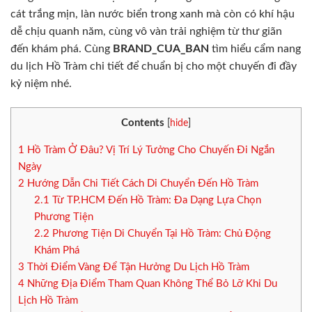
cát trắng mịn, làn nước biển trong xanh mà còn có khí hậu
dễ chịu quanh năm, cùng vô vàn trải nghiệm từ thư giãn
đến khám phá. Cùng
BRAND_CUA_BAN
tìm hiểu cẩm nang
du lịch Hồ Tràm chi tiết để chuẩn bị cho một chuyến đi đầy
kỷ niệm nhé.
Contents
[
hide
]
1
Hồ Tràm Ở Đâu? Vị Trí Lý Tưởng Cho Chuyến Đi Ngắn
Ngày
2
Hướng Dẫn Chi Tiết Cách Di Chuyển Đến Hồ Tràm
2.1
Từ TP.HCM Đến Hồ Tràm: Đa Dạng Lựa Chọn
Phương Tiện
2.2
Phương Tiện Di Chuyển Tại Hồ Tràm: Chủ Động
Khám Phá
3
Thời Điểm Vàng Để Tận Hưởng Du Lịch Hồ Tràm
4
Những Địa Điểm Tham Quan Không Thể Bỏ Lỡ Khi Du
Lịch Hồ Tràm