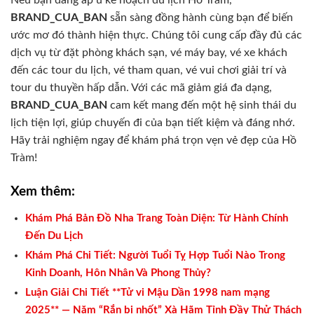
BRAND_CUA_BAN
sẵn sàng đồng hành cùng bạn để biến
ước mơ đó thành hiện thực. Chúng tôi cung cấp đầy đủ các
dịch vụ từ đặt phòng khách sạn, vé máy bay, vé xe khách
đến các tour du lịch, vé tham quan, vé vui chơi giải trí và
tour du thuyền hấp dẫn. Với các mã giảm giá đa dạng,
BRAND_CUA_BAN
cam kết mang đến một hệ sinh thái du
lịch tiện lợi, giúp chuyến đi của bạn tiết kiệm và đáng nhớ.
Hãy trải nghiệm ngay để khám phá trọn vẹn vẻ đẹp của Hồ
Tràm!
Xem thêm:
Khám Phá Bản Đồ Nha Trang Toàn Diện: Từ Hành Chính
Đến Du Lịch
Khám Phá Chi Tiết: Người Tuổi Tỵ Hợp Tuổi Nào Trong
Kinh Doanh, Hôn Nhân Và Phong Thủy?
Luận Giải Chi Tiết **Tử vi Mậu Dần 1998 nam mạng
2025** — Năm “Rắn bị nhốt” Xà Hãm Tỉnh Đầy Thử Thách