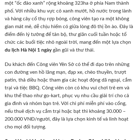
một “ốc đảo xanh” rộng khoảng 323ha ở phía Nam thành
phố. Với nhiều khu vực cỏ xanh mướt, hồ nước trong lành
và hàng cây cổ thụ rợp bóng, công viên tạo ra một không
gian mát mẻ, dễ chịu hiếm có giữa lòng đô thị ồn ào. Đây là
điểm đến lý tưởng để tản bộ, thư giãn cuối tuần hoặc tổ
chức các buổi tiệc nhỏ ngoài trời, mang đến một lựa chọn
du lịch Hà Nội 1 ngày
gần gũi và thư thái.
Du khách đến Công viên Yên Sở có thể đi dạo trên những
con đường ven hồ lãng mạn, đạp xe, chèo thuyền, trượt
patin, thả diều hoặc tham gia các hoạt động dã ngoại, cắm
trại và tiệc BBQ. Công viên còn có khu vui chơi trẻ em và
khu thể thao như go-kart, phục vụ nhu cầu giải trí cho cả
gia đình và nhóm bạn trẻ. Với chi phí miễn phí vào cổng,
nếu thuê dịch vụ cắm trại hoặc bạt thì khoảng 30.000 –
200.000 VNĐ/người, đây là lựa chọn kinh tế và linh hoạt
cho mọi đối tượng.