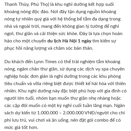
Thanh Thủy, Phú Thọ) là khu nghỉ dưỡng kết hợp suối
khoáng nóng độc đáo. Nơi đây tận dụng nguồn khoáng
nóng tự nhiên quý giá với hệ thống bể tắm đa dạng trong
nhà và ngoài trời, mang đến không gian lý tưởng để nghỉ
ngơi, thư giãn và cải thiện sức khỏe. Đây là lựa chọn hoàn
hảo cho một chuyến
du lịch Hà Nội 1 ngày
tìm kiếm sự
phục hồi năng lượng và chăm sóc bản thân.
Du khách đến Lynn Times có thể trải nghiệm tắm khoáng
nóng, ngâm chân thư giãn, sử dụng các dịch vụ spa chuyên
nghiệp hoặc đơn giản là nghỉ dưỡng trong các khu phòng
tiêu chuẩn và villa riêng biệt được thiết kế hài hòa với thiên
nhiên. Khu nghỉ dưỡng này đặc biệt phù hợp với gia đình có
người lớn tuổi, nhóm bạn muốn thư giãn nhẹ nhàng hoặc
các cặp đôi muốn có một kỳ nghỉ cuối tuần lãng mạn. Ngân
sách dự kiến từ 1.000.000 – 2.000.000 VNĐ/người cho chi
phí lưu trú, vui chơi và ăn uống, nên đặt gói combo để có
mức giá tốt hơn.