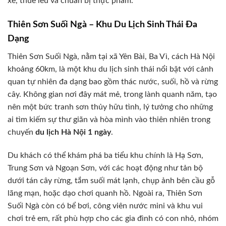
xe, thuê lều và chuẩn bị thực phẩm.
Thiên Sơn Suối Ngà – Khu Du Lịch Sinh Thái Đa
Dạng
Thiên Sơn Suối Ngà, nằm tại xã Yên Bài, Ba Vì, cách Hà Nội
khoảng 60km, là một khu du lịch sinh thái nổi bật với cảnh
quan tự nhiên đa dạng bao gồm thác nước, suối, hồ và rừng
cây. Không gian nơi đây mát mẻ, trong lành quanh năm, tạo
nên một bức tranh sơn thủy hữu tình, lý tưởng cho những
ai tìm kiếm sự thư giãn và hòa mình vào thiên nhiên trong
chuyến
du lịch Hà Nội 1 ngày
.
Du khách có thể khám phá ba tiểu khu chính là Hạ Sơn,
Trung Sơn và Ngoạn Sơn, với các hoạt động như tản bộ
dưới tán cây rừng, tắm suối mát lạnh, chụp ảnh bên cầu gỗ
lãng mạn, hoặc dạo chơi quanh hồ. Ngoài ra, Thiên Sơn
Suối Ngà còn có bể bơi, công viên nước mini và khu vui
chơi trẻ em, rất phù hợp cho các gia đình có con nhỏ, nhóm