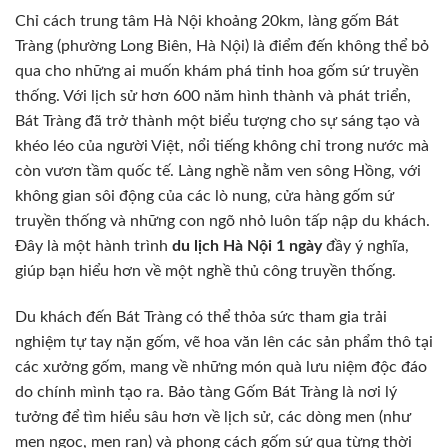
Chỉ cách trung tâm Hà Nội khoảng 20km, làng gốm Bát
Tràng (phường Long Biên, Hà Nội) là điểm đến không thể bỏ
qua cho những ai muốn khám phá tinh hoa gốm sứ truyền
thống. Với lịch sử hơn 600 năm hình thành và phát triển,
Bát Tràng đã trở thành một biểu tượng cho sự sáng tạo và
khéo léo của người Việt, nổi tiếng không chỉ trong nước mà
còn vươn tầm quốc tế. Làng nghề nằm ven sông Hồng, với
không gian sôi động của các lò nung, cửa hàng gốm sứ
truyền thống và những con ngõ nhỏ luôn tấp nập du khách.
Đây là một hành trình
du lịch Hà Nội 1 ngày
đầy ý nghĩa,
giúp bạn hiểu hơn về một nghề thủ công truyền thống.
Du khách đến Bát Tràng có thể thỏa sức tham gia trải
nghiệm tự tay nặn gốm, vẽ hoa văn lên các sản phẩm thô tại
các xưởng gốm, mang về những món quà lưu niệm độc đáo
do chính mình tạo ra. Bảo tàng Gốm Bát Tràng là nơi lý
tưởng để tìm hiểu sâu hơn về lịch sử, các dòng men (như
men ngọc, men rạn) và phong cách gốm sứ qua từng thời