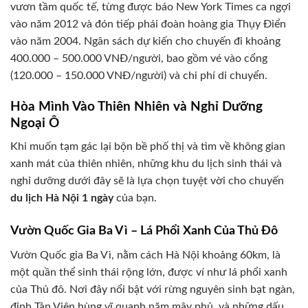
vươn tầm quốc tế, từng được báo New York Times ca ngợi
vào năm 2012 và đón tiếp phái đoàn hoàng gia Thụy Điển
vào năm 2004. Ngân sách dự kiến cho chuyến đi khoảng
400.000 – 500.000 VNĐ/người, bao gồm vé vào cổng
(120.000 – 150.000 VNĐ/người) và chi phí di chuyển.
Hòa Mình Vào Thiên Nhiên và Nghỉ Dưỡng
Ngoại Ô
Khi muốn tạm gác lại bộn bề phố thị và tìm về không gian
xanh mát của thiên nhiên, những khu du lịch sinh thái và
nghỉ dưỡng dưới đây sẽ là lựa chọn tuyệt vời cho chuyến
du lịch Hà Nội 1 ngày
của bạn.
Vườn Quốc Gia Ba Vì – Lá Phổi Xanh Của Thủ Đô
Vườn Quốc gia Ba Vì, nằm cách Hà Nội khoảng 60km, là
một quần thể sinh thái rộng lớn, được ví như lá phổi xanh
của Thủ đô. Nơi đây nổi bật với rừng nguyên sinh bạt ngàn,
đỉnh Tản Viên hùng vĩ quanh năm mây phủ, và những dấu