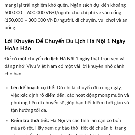
mang lại trải nghiệm khó quên. Ngân sách dự kiến khoảng
500.000 – 600.000 VNĐ/người cho chi phí vé vào cổng
(150.000 – 300.000 VNĐ/người), di chuyển, vui chơi và ăn
uống.
Lời Khuyên Để Chuyến Du Lịch Hà Nội 1 Ngày
Hoàn Hảo
Để có một chuyến
du lịch Hà Nội 1 ngày
thật trọn vẹn và
đáng nhớ, Vivu Việt Nam có một vài lời khuyên nhỏ dành
cho bạn:
Lên kế hoạch cụ thể:
Dù chỉ là chuyến đi trong ngày,
việc xác định rõ điểm đến, các hoạt động mong muốn và
phương tiện di chuyển sẽ giúp bạn tiết kiệm thời gian và
tận hưởng tối đa.
Kiểm tra thời tiết:
Hà Nội và các tỉnh lân cận có bốn
mùa rõ rệt. Hãy xem dự báo thời tiết để chuẩn bị trang