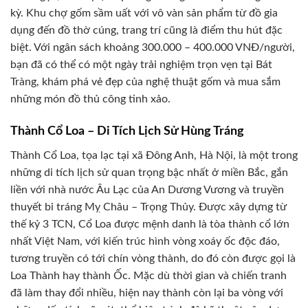
kỳ. Khu chợ gốm sầm uất với vô vàn sản phẩm từ đồ gia
dụng đến đồ thờ cúng, trang trí cũng là điểm thu hút đặc
biệt. Với ngân sách khoảng 300.000 – 400.000 VNĐ/người,
bạn đã có thể có một ngày trải nghiệm trọn vẹn tại Bát
Tràng, khám phá vẻ đẹp của nghệ thuật gốm và mua sắm
những món đồ thủ công tinh xảo.
Thành Cổ Loa – Di Tích Lịch Sử Hùng Tráng
Thành Cổ Loa, tọa lạc tại xã Đông Anh, Hà Nội, là một trong
những di tích lịch sử quan trọng bậc nhất ở miền Bắc, gắn
liền với nhà nước Âu Lạc của An Dương Vương và truyền
thuyết bi tráng Mỵ Châu – Trọng Thủy. Được xây dựng từ
thế kỷ 3 TCN, Cổ Loa được mệnh danh là tòa thành cổ lớn
nhất Việt Nam, với kiến trúc hình vòng xoáy ốc độc đáo,
tương truyền có tới chín vòng thành, do đó còn được gọi là
Loa Thành hay thành Ốc. Mặc dù thời gian và chiến tranh
đã làm thay đổi nhiều, hiện nay thành còn lại ba vòng với