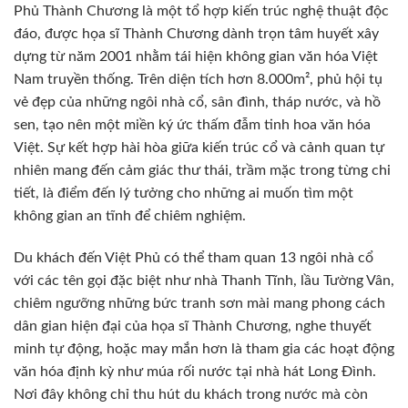
Phủ Thành Chương là một tổ hợp kiến trúc nghệ thuật độc
đáo, được họa sĩ Thành Chương dành trọn tâm huyết xây
dựng từ năm 2001 nhằm tái hiện không gian văn hóa Việt
Nam truyền thống. Trên diện tích hơn 8.000m², phủ hội tụ
vẻ đẹp của những ngôi nhà cổ, sân đình, tháp nước, và hồ
sen, tạo nên một miền ký ức thấm đẫm tinh hoa văn hóa
Việt. Sự kết hợp hài hòa giữa kiến trúc cổ và cảnh quan tự
nhiên mang đến cảm giác thư thái, trầm mặc trong từng chi
tiết, là điểm đến lý tưởng cho những ai muốn tìm một
không gian an tĩnh để chiêm nghiệm.
Du khách đến Việt Phủ có thể tham quan 13 ngôi nhà cổ
với các tên gọi đặc biệt như nhà Thanh Tĩnh, lầu Tường Vân,
chiêm ngưỡng những bức tranh sơn mài mang phong cách
dân gian hiện đại của họa sĩ Thành Chương, nghe thuyết
minh tự động, hoặc may mắn hơn là tham gia các hoạt động
văn hóa định kỳ như múa rối nước tại nhà hát Long Đình.
Nơi đây không chỉ thu hút du khách trong nước mà còn