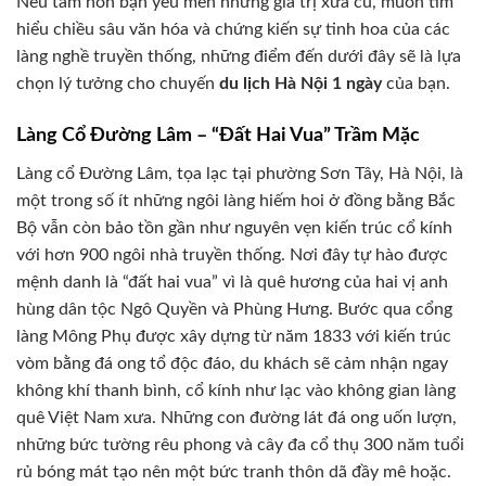
Nếu tâm hồn bạn yêu mến những giá trị xưa cũ, muốn tìm
hiểu chiều sâu văn hóa và chứng kiến sự tinh hoa của các
làng nghề truyền thống, những điểm đến dưới đây sẽ là lựa
chọn lý tưởng cho chuyến
du lịch Hà Nội 1 ngày
của bạn.
Làng Cổ Đường Lâm – “Đất Hai Vua” Trầm Mặc
Làng cổ Đường Lâm, tọa lạc tại phường Sơn Tây, Hà Nội, là
một trong số ít những ngôi làng hiếm hoi ở đồng bằng Bắc
Bộ vẫn còn bảo tồn gần như nguyên vẹn kiến trúc cổ kính
với hơn 900 ngôi nhà truyền thống. Nơi đây tự hào được
mệnh danh là “đất hai vua” vì là quê hương của hai vị anh
hùng dân tộc Ngô Quyền và Phùng Hưng. Bước qua cổng
làng Mông Phụ được xây dựng từ năm 1833 với kiến trúc
vòm bằng đá ong tổ độc đáo, du khách sẽ cảm nhận ngay
không khí thanh bình, cổ kính như lạc vào không gian làng
quê Việt Nam xưa. Những con đường lát đá ong uốn lượn,
những bức tường rêu phong và cây đa cổ thụ 300 năm tuổi
rủ bóng mát tạo nên một bức tranh thôn dã đầy mê hoặc.