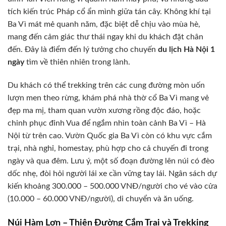
tích kiến trúc Pháp cổ ẩn mình giữa tán cây. Không khí tại
Ba Vì mát mẻ quanh năm, đặc biệt dễ chịu vào mùa hè,
mang đến cảm giác thư thái ngay khi du khách đặt chân
đến. Đây là điểm đến lý tưởng cho chuyến
du lịch Hà Nội 1
ngày
tìm về thiên nhiên trong lành.
Du khách có thể trekking trên các cung đường mòn uốn
lượn men theo rừng, khám phá nhà thờ cổ Ba Vì mang vẻ
đẹp ma mị, tham quan vườn xương rồng độc đáo, hoặc
chinh phục đỉnh Vua để ngắm nhìn toàn cảnh Ba Vì – Hà
Nội từ trên cao. Vườn Quốc gia Ba Vì còn có khu vực cắm
trại, nhà nghỉ, homestay, phù hợp cho cả chuyến đi trong
ngày và qua đêm. Lưu ý, một số đoạn đường lên núi có đèo
dốc nhẹ, đòi hỏi người lái xe cần vững tay lái. Ngân sách dự
kiến khoảng 300.000 – 500.000 VNĐ/người cho vé vào cửa
(10.000 – 60.000 VNĐ/người), di chuyển và ăn uống.
Núi Hàm Lợn – Thiên Đường Cắm Trại và Trekking