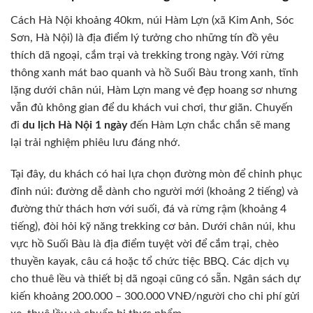
Cách Hà Nội khoảng 40km, núi Hàm Lợn (xã Kim Anh, Sóc
Sơn, Hà Nội) là địa điểm lý tưởng cho những tín đồ yêu
thích dã ngoại, cắm trại và trekking trong ngày. Với rừng
thông xanh mát bao quanh và hồ Suối Bàu trong xanh, tĩnh
lặng dưới chân núi, Hàm Lợn mang vẻ đẹp hoang sơ nhưng
vẫn đủ không gian để du khách vui chơi, thư giãn. Chuyến
đi
du lịch Hà Nội 1 ngày
đến Hàm Lợn chắc chắn sẽ mang
lại trải nghiệm phiêu lưu đáng nhớ.
Tại đây, du khách có hai lựa chọn đường mòn để chinh phục
đỉnh núi: đường dễ dành cho người mới (khoảng 2 tiếng) và
đường thử thách hơn với suối, đá và rừng rậm (khoảng 4
tiếng), đòi hỏi kỹ năng trekking cơ bản. Dưới chân núi, khu
vực hồ Suối Bàu là địa điểm tuyệt vời để cắm trại, chèo
thuyền kayak, câu cá hoặc tổ chức tiệc BBQ. Các dịch vụ
cho thuê lều và thiết bị dã ngoại cũng có sẵn. Ngân sách dự
kiến khoảng 200.000 – 300.000 VNĐ/người cho chi phí gửi