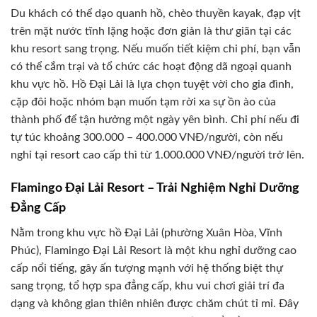
Du khách có thể dạo quanh hồ, chèo thuyền kayak, đạp vịt
trên mặt nước tĩnh lặng hoặc đơn giản là thư giãn tại các
khu resort sang trọng. Nếu muốn tiết kiệm chi phí, bạn vẫn
có thể cắm trại và tổ chức các hoạt động dã ngoại quanh
khu vực hồ. Hồ Đại Lải là lựa chọn tuyệt vời cho gia đình,
cặp đôi hoặc nhóm bạn muốn tạm rời xa sự ồn ào của
thành phố để tận hưởng một ngày yên bình. Chi phí nếu đi
tự túc khoảng 300.000 – 400.000 VNĐ/người, còn nếu
nghỉ tại resort cao cấp thì từ 1.000.000 VNĐ/người trở lên.
Flamingo Đại Lải Resort – Trải Nghiệm Nghỉ Dưỡng
Đẳng Cấp
Nằm trong khu vực hồ Đại Lải (phường Xuân Hòa, Vĩnh
Phúc), Flamingo Đại Lải Resort là một khu nghỉ dưỡng cao
cấp nổi tiếng, gây ấn tượng mạnh với hệ thống biệt thự
sang trọng, tổ hợp spa đẳng cấp, khu vui chơi giải trí đa
dạng và không gian thiên nhiên được chăm chút tỉ mỉ. Đây