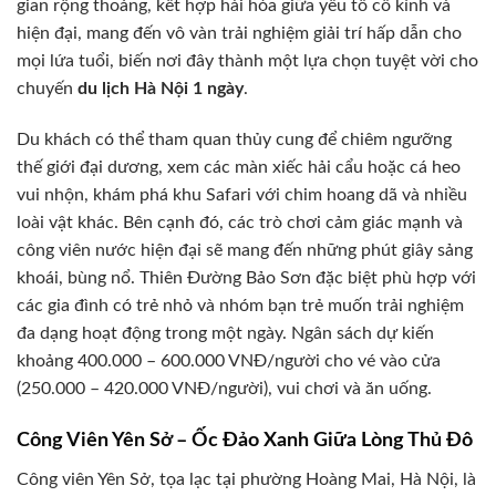
gian rộng thoáng, kết hợp hài hòa giữa yếu tố cổ kính và
hiện đại, mang đến vô vàn trải nghiệm giải trí hấp dẫn cho
mọi lứa tuổi, biến nơi đây thành một lựa chọn tuyệt vời cho
chuyến
du lịch Hà Nội 1 ngày
.
Du khách có thể tham quan thủy cung để chiêm ngưỡng
thế giới đại dương, xem các màn xiếc hải cẩu hoặc cá heo
vui nhộn, khám phá khu Safari với chim hoang dã và nhiều
loài vật khác. Bên cạnh đó, các trò chơi cảm giác mạnh và
công viên nước hiện đại sẽ mang đến những phút giây sảng
khoái, bùng nổ. Thiên Đường Bảo Sơn đặc biệt phù hợp với
các gia đình có trẻ nhỏ và nhóm bạn trẻ muốn trải nghiệm
đa dạng hoạt động trong một ngày. Ngân sách dự kiến
khoảng 400.000 – 600.000 VNĐ/người cho vé vào cửa
(250.000 – 420.000 VNĐ/người), vui chơi và ăn uống.
Công Viên Yên Sở – Ốc Đảo Xanh Giữa Lòng Thủ Đô
Công viên Yên Sở, tọa lạc tại phường Hoàng Mai, Hà Nội, là