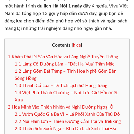
một hành trình
du lịch Hà Nội 1 ngày
đầy ý nghĩa. Vivu Việt
Nam đã tổng hợp 13 gợi ý hấp dẫn dưới đây, giúp bạn dễ
dàng lựa chọn điểm đến phù hợp với sở thích và ngân sách,
mang lại những trải nghiệm đáng nhớ ngay gần nhà.
Contents
[
hide
]
1
Khám Phá Di Sản Văn Hóa và Làng Nghề Truyền Thống
1.1
Làng Cổ Đường Lâm – “Đất Hai Vua” Trầm Mặc
1.2
Làng Gốm Bát Tràng – Tinh Hoa Nghề Gốm Bên
Sông Hồng
1.3
Thành Cổ Loa – Di Tích Lịch Sử Hùng Tráng
1.4
Việt Phủ Thành Chương – Nơi Lưu Giữ Hồn Việt
Xưa
2
Hòa Mình Vào Thiên Nhiên và Nghỉ Dưỡng Ngoại Ô
2.1
Vườn Quốc Gia Ba Vì – Lá Phổi Xanh Của Thủ Đô
2.2
Núi Hàm Lợn – Thiên Đường Cắm Trại và Trekking
2.3
Thiên Sơn Suối Ngà – Khu Du Lịch Sinh Thái Đa