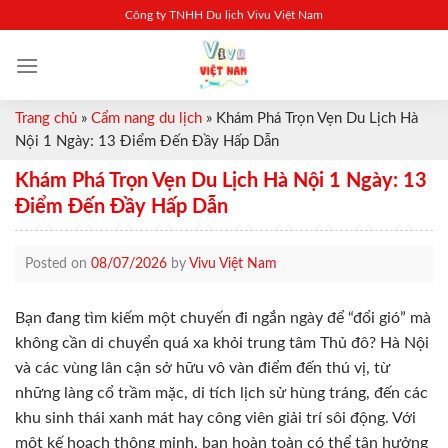
Skip
Công ty TNHH Du lịch Vivu Việt Nam
to
content
Trang chủ
»
Cẩm nang du lịch
»
Khám Phá Trọn Vẹn Du Lịch Hà
Nội 1 Ngày: 13 Điểm Đến Đầy Hấp Dẫn
Khám Phá Trọn Vẹn Du Lịch Hà Nội 1 Ngày: 13
Điểm Đến Đầy Hấp Dẫn
Posted on
08/07/2026
by
Vivu Việt Nam
Bạn đang tìm kiếm một chuyến đi ngắn ngày để “đổi gió” mà
không cần di chuyển quá xa khỏi trung tâm Thủ đô? Hà Nội
và các vùng lân cận sở hữu vô vàn điểm đến thú vị, từ
những làng cổ trầm mặc, di tích lịch sử hùng tráng, đến các
khu sinh thái xanh mát hay công viên giải trí sôi động. Với
một kế hoạch thông minh, bạn hoàn toàn có thể tận hưởng