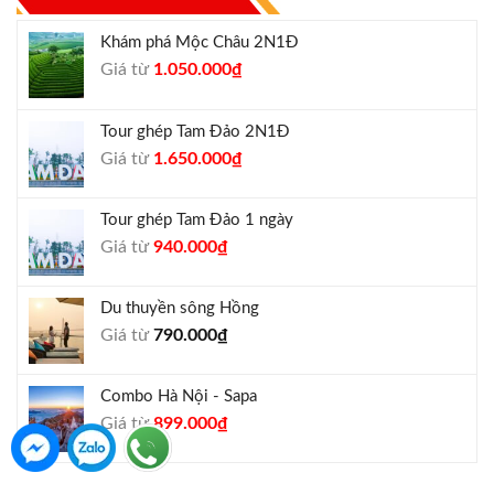
Khám phá Mộc Châu 2N1Đ
Giá
Giá
Giá từ
1.050.000
₫
gốc
hiện
là:
tại
Tour ghép Tam Đảo 2N1Đ
1.300.000₫.
là:
Giá
Giá
Giá từ
1.650.000
₫
1.050.000₫.
gốc
hiện
là:
tại
Tour ghép Tam Đảo 1 ngày
1.800.000₫.
là:
Giá
Giá
Giá từ
940.000
₫
1.650.000₫.
gốc
hiện
là:
tại
Du thuyền sông Hồng
1.000.000₫.
là:
Giá từ
790.000
₫
940.000₫.
Combo Hà Nội - Sapa
Giá
Giá
Giá từ
899.000
₫
gốc
hiện
là:
tại
990.000₫.
là: