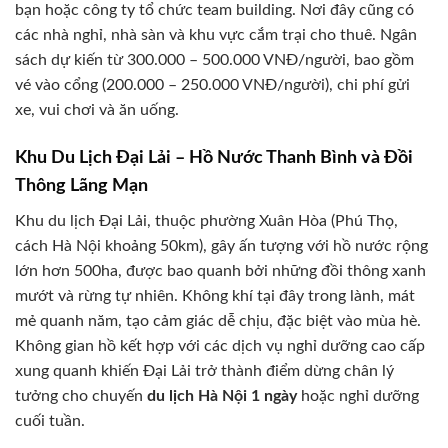
bạn hoặc công ty tổ chức team building. Nơi đây cũng có
các nhà nghỉ, nhà sàn và khu vực cắm trại cho thuê. Ngân
sách dự kiến từ 300.000 – 500.000 VNĐ/người, bao gồm
vé vào cổng (200.000 – 250.000 VNĐ/người), chi phí gửi
xe, vui chơi và ăn uống.
Khu Du Lịch Đại Lải – Hồ Nước Thanh Bình và Đồi
Thông Lãng Mạn
Khu du lịch Đại Lải, thuộc phường Xuân Hòa (Phú Thọ,
cách Hà Nội khoảng 50km), gây ấn tượng với hồ nước rộng
lớn hơn 500ha, được bao quanh bởi những đồi thông xanh
mướt và rừng tự nhiên. Không khí tại đây trong lành, mát
mẻ quanh năm, tạo cảm giác dễ chịu, đặc biệt vào mùa hè.
Không gian hồ kết hợp với các dịch vụ nghỉ dưỡng cao cấp
xung quanh khiến Đại Lải trở thành điểm dừng chân lý
tưởng cho chuyến
du lịch Hà Nội 1 ngày
hoặc nghỉ dưỡng
cuối tuần.