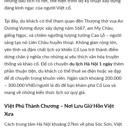
những dấu tích rõ nét, thể hiện trình độ kỹ thuật xây dựng
đáng kinh ngạc của người Việt cổ.
Tại đây, du khách có thể tham quan đền Thượng thờ vua An
Dương Vương được xây dựng năm 1687, am Mỵ Châu,
giếng Ngọc, và chiêm ngưỡng tượng tướng Cao Lỗ – người
sáng tạo nỏ Liên Châu huyền thoại. Không gian rộng lớn,
yên tĩnh và đậm chất lịch sử khiến Cổ Loa trở thành điểm
dừng chân ý nghĩa cho những ai yêu thích văn hóa truyền
thống và khảo cổ. Để có chuyến
du lịch Hà Nội 1 ngày
thêm
phần thuận tiện, du khách có thể thuê xe điện hoặc xe đạp
để di chuyển trong khuôn viên. Ngân sách khoảng 200.000
– 300.000 VNĐ/người là đủ để bạn khám phá Cổ Loa và
mang về những kiến thức lịch sử quý giá.
Việt Phủ Thành Chương – Nơi Lưu Giữ Hồn Việt
Xưa
Cách trung tâm Hà Nội khoảng 27km về phía Sóc Sơn, Việt