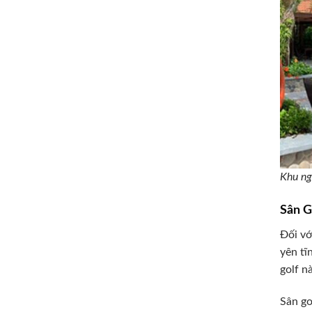
Khu ng
Sân G
Đối vớ
yên tĩ
golf n
Sân go