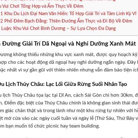
 Vui Chơi Tổng Hợp và Ẩm Thực Về Đêm
.1
Khu Du Lịch Đại Nam Văn Hiến: Tổ Hợp Giải Trí và Tâm Linh Kỳ Vĩ
.2
Phố Đêm Bạch Đằng: Thiên Đường Ẩm Thực và Đi Bộ Về Đêm
 Luận: Khu Vui Chơi Bình Dương – Sự Lựa Chọn Đa Dạng
n Đường Giải Trí Dã Ngoại và Nghỉ Dưỡng Xanh Mát
ương không thiếu những khu vực xanh mát, được quy hoạch kỹ lư
hợp cho các hoạt động dã ngoại hay nghỉ dưỡng ngắn ngày. Đây
bậc nhất vì sự gần gũi với thiên nhiên nhưng vẫn đảm bảo tiện íc
u Lịch Thủy Châu: Lạc Lối Giữa Rừng Suối Nhân Tạo
 lịch Thủy Châu tọa lạc tại Dĩ An, cách Sài Gòn chỉ hơn 30km,
ền. Điểm đặc biệt của Thủy Châu chính là không gian sinh thái đ
m giác chân thật và trong lành như một khu rừng tự nhiên với h
ệt mở cửa vào các ngày cuối tuần và ngày lễ (Thứ Sáu, Thứ Bảy v
m bạn muốn tổ chức picnic hay team building.