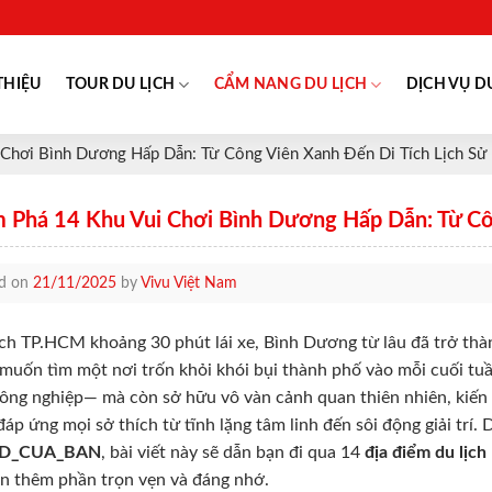
THIỆU
TOUR DU LỊCH
CẨM NANG DU LỊCH
DỊCH VỤ D
Chơi Bình Dương Hấp Dẫn: Từ Công Viên Xanh Đến Di Tích Lịch Sử
 Phá 14 Khu Vui Chơi Bình Dương Hấp Dẫn: Từ Côn
ed on
21/11/2025
by
Vivu Việt Nam
ch TP.HCM khoảng 30 phút lái xe, Bình Dương từ lâu đã trở th
muốn tìm một nơi trốn khỏi khói bụi thành phố vào mỗi cuối tuần
công nghiệp— mà còn sở hữu vô vàn cảnh quan thiên nhiên, kiến 
đáp ứng mọi sở thích từ tĩnh lặng tâm linh đến sôi động giải trí.
D_CUA_BAN
, bài viết này sẽ dẫn bạn đi qua 14
địa điểm du lịc
n thêm phần trọn vẹn và đáng nhớ.