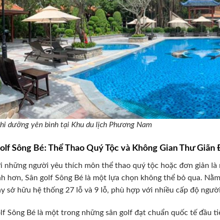
hỉ dưỡng yên bình tại Khu du lịch Phương Nam
olf Sông Bé: Thể Thao Quý Tộc và Không Gian Thư Giãn
i những người yêu thích môn thể thao quý tộc hoặc đơn giản là
nh hơn, Sân golf Sông Bé là một lựa chọn không thể bỏ qua. N
ày sở hữu hệ thống 27 lỗ và 9 lỗ, phù hợp với nhiều cấp độ ngườ
lf Sông Bé là một trong những sân golf đạt chuẩn quốc tế đầu t