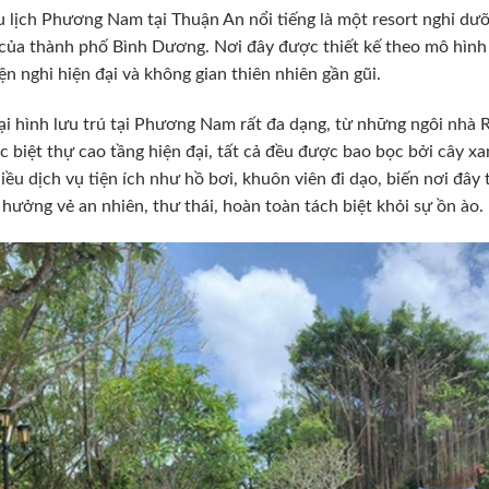
 lịch Phương Nam tại Thuận An nổi tiếng là một resort nghỉ dưỡ
của thành phố Bình Dương. Nơi đây được thiết kế theo mô hình n
iện nghi hiện đại và không gian thiên nhiên gần gũi.
ại hình lưu trú tại Phương Nam rất đa dạng, từ những ngôi nhà
c biệt thự cao tầng hiện đại, tất cả đều được bao bọc bởi cây xa
iều dịch vụ tiện ích như hồ bơi, khuôn viên đi dạo, biến nơi đâ
 hưởng vẻ an nhiên, thư thái, hoàn toàn tách biệt khỏi sự ồn ào.