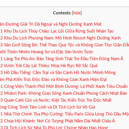
Contents
[
hide
]
ên Đường Giải Trí Dã Ngoại và Nghỉ Dưỡng Xanh Mát
.1
Khu Du Lịch Thủy Châu: Lạc Lối Giữa Rừng Suối Nhân Tạo
.2
Khu Du Lịch Phương Nam: Mô Hình Resort Nghỉ Dưỡng Xanh
.3
Sân Golf Sông Bé: Thể Thao Quý Tộc và Không Gian Thư Giãn Đẳ
Với Thiên Nhiên Hoang Sơ và Đặc Sản Vườn Tược
.1
Làng Tre Phú An: Bảo Tàng Sinh Thái Tre Đầu Tiên Đông Nam Á
.2
Vườn Trái Cây Lái Thiêu: Mùa Hè Rực Rỡ Sắc Quả
.3
Hồ Dầu Tiếng: Cắm Trại và Săn Cảnh Hồ Nước Mênh Mông
m Phá Kiến Trúc Độc Đáo và Không Gian Xanh Hiện Đại
.1
Công Viên Thành Phố Mới Bình Dương: Lá Phổi Xanh Tiêu Chuẩn
.2
Midori Park: Không Gian Sống Xanh Chuẩn Phong Cách Nhật Bản
.3
Quán Café Gió và Nước: Kiệt Tác Kiến Trúc Tre Độc Nhất
ng Công Trình Tâm Linh và Di Tích Lịch Sử Vô Giá
.1
Nhà Thờ Chính Tòa Phú Cường: Tiểu Paris Giữa Lòng Thủ Dầu Mộ
.2
Chùa Hội Khánh: Nơi Có Tượng Phật Nằm Dài Nhất Châu Á
.3
Di Tích Lịch Sử Nhà Tù Phú Lợi: Chứng Nhân Hào Hùng