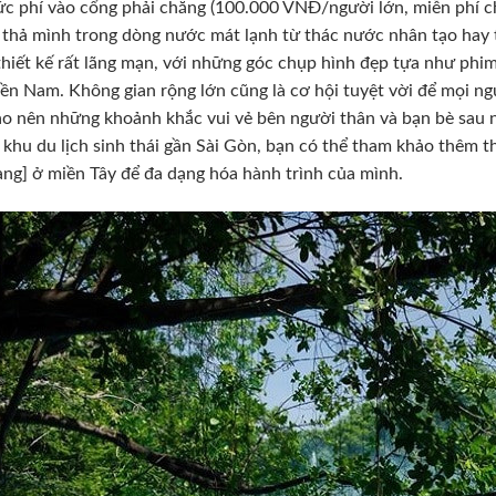
c phí vào cổng phải chăng (100.000 VNĐ/người lớn, miễn phí ch
 thả mình trong dòng nước mát lạnh từ thác nước nhân tạo hay 
hiết kế rất lãng mạn, với những góc chụp hình đẹp tựa như phim
ền Nam. Không gian rộng lớn cũng là cơ hội tuyệt vời để mọi n
tạo nên những khoảnh khắc vui vẻ bên người thân và bạn bè sau 
khu du lịch sinh thái gần Sài Gòn, bạn có thể tham khảo thêm th
ang] ở miền Tây để đa dạng hóa hành trình của mình.