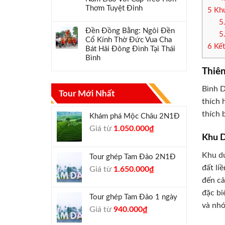
Thơm Tuyệt Đỉnh
5
Khu
5
Đền Đồng Bằng: Ngôi Đền
5
Cổ Kính Thờ Đức Vua Cha
6
Kết
Bát Hải Đông Đình Tại Thái
Bình
Thiê
Bình D
Tour Mới Nhất
thích 
thích 
Khám phá Mộc Châu 2N1Đ
Giá
Giá
Giá từ
1.050.000
₫
Khu D
gốc
hiện
là:
tại
Khu du
Tour ghép Tam Đảo 2N1Đ
1.300.000₫.
là:
đất li
Giá
Giá
Giá từ
1.650.000
₫
1.050.000₫.
gốc
hiện
đến cả
là:
tại
đặc bi
Tour ghép Tam Đảo 1 ngày
1.800.000₫.
là:
và nhó
Giá
Giá
Giá từ
940.000
₫
1.650.000₫.
gốc
hiện