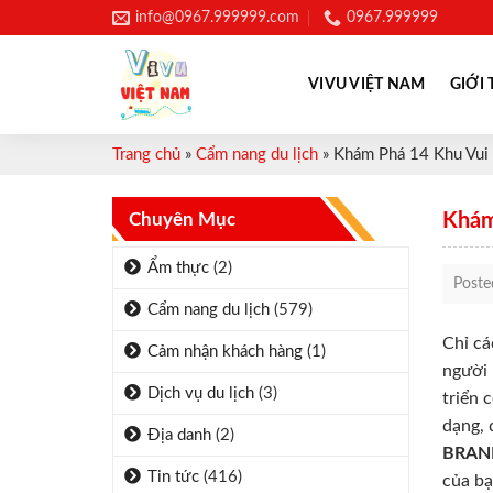
Skip
info@0967.999999.com
0967.999999
to
content
VIVU VIỆT NAM
GIỚI 
Trang chủ
»
Cẩm nang du lịch
»
Khám Phá 14 Khu Vui 
Chuyên Mục
Khám
Ẩm thực
(2)
Post
Cẩm nang du lịch
(579)
Chỉ cá
Cảm nhận khách hàng
(1)
người 
Dịch vụ du lịch
(3)
triển 
dạng, 
Địa danh
(2)
BRAN
Tin tức
(416)
của bạ