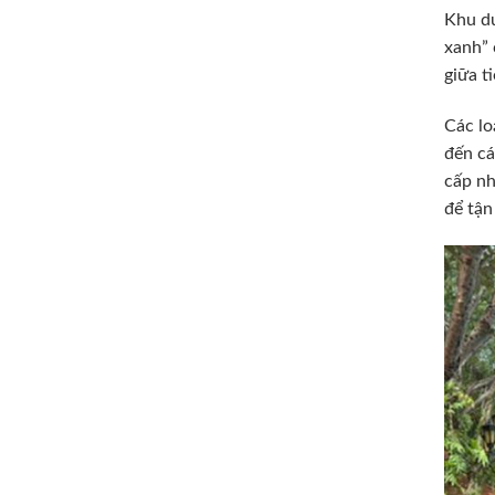
Khu du
xanh” 
giữa t
Các lo
đến cá
cấp nh
để tận