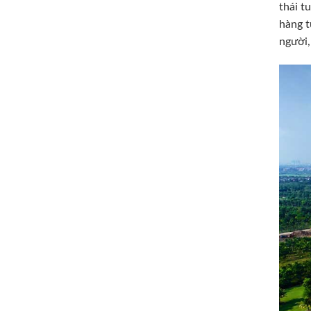
thái t
hàng t
người,