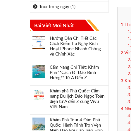
Tour trong ngày
(1)
1
Thi
Bài Viết Mới Nhất
1
Hướng Dẫn Chi Tiết Các
1
Cách Kiểm Tra Ngày Kích
1
Hoạt iPhone Nhanh Chóng
2
Về 
và Chính Xác
2
2
Cẩm Nang Chi Tiết: Khám
Phá **Cách Đi Đảo Bình
2
Hưng** Từ A Đến Z
3
Khá
3
Khám phá Phú Quốc: Cẩm
3
nang Du lịch Đảo Ngọc Toàn
diện từ A đến Z cùng Vivu
3
Việt Nam
4
Nhữ
4
Khám Phá Tour 4 Đảo Phú
4
Quốc: Hành Trình Trọn Vẹn
4
Nam Đảo Với Cáp Treo Hòn