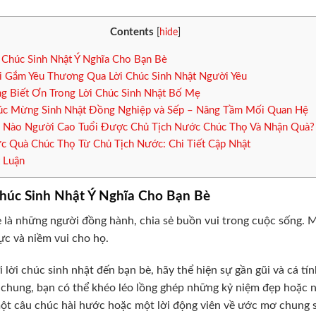
Contents
[
hide
]
 Chúc Sinh Nhật Ý Nghĩa Cho Bạn Bè
 Gắm Yêu Thương Qua Lời Chúc Sinh Nhật Người Yêu
g Biết Ơn Trong Lời Chúc Sinh Nhật Bố Mẹ
c Mừng Sinh Nhật Đồng Nghiệp và Sếp – Nâng Tầm Mối Quan Hệ
 Nào Người Cao Tuổi Được Chủ Tịch Nước Chúc Thọ Và Nhận Quà?
 Quà Chúc Thọ Từ Chủ Tịch Nước: Chi Tiết Cập Nhật
 Luận
Chúc Sinh Nhật Ý Nghĩa Cho Bạn Bè
 là những người đồng hành, chia sẻ buồn vui trong cuộc sống. M
ực và niềm vui cho họ.
i lời chúc sinh nhật đến bạn bè, hãy thể hiện sự gần gũi và cá t
chung, bạn có thể khéo léo lồng ghép những kỷ niệm đẹp hoặc 
ột câu chúc hài hước hoặc một lời động viên về ước mơ chung s