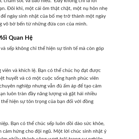
 chăm sóc và báo hiếu.” Đây không chỉ là lời
ạn. Đôi khi, một cái ôm thật chặt, một nụ hôn nhẹ
y để ngày sinh nhật của bố mẹ trở thành một ngày
ng vô bờ bến từ những đứa con của mình.
Mối Quan Hệ
 và sếp không chỉ thể hiện sự tinh tế mà còn góp
g viên và khích lệ. Bạn có thể chúc họ đạt được
iệt huyết và có một cuộc sống hạnh phúc viên
ự chuyên nghiệp nhưng vẫn đủ ấm áp để tạo cảm
ạn luôn tràn đầy năng lượng và gặt hái nhiều
 thể hiện sự tôn trọng của bạn đối với đồng
hiệp. Bạn có thể chúc sếp luôn dồi dào sức khỏe,
n cảm hứng cho đội ngũ. Một lời chúc sinh nhật ý
hêm nhiều thành công vượt trội trong sự nghiệp,