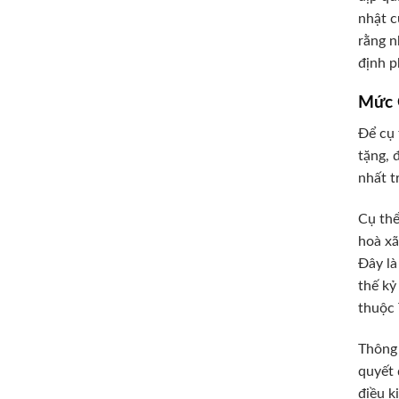
nhật c
rằng n
định p
Mức 
Để cụ 
tặng, 
nhất t
Cụ thể
hoà xã
Đây là
thế kỷ
thuộc 
Thông 
quyết 
điều k