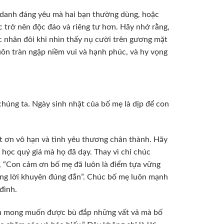
t danh đáng yêu mà hai bạn thường dùng, hoặc
úc trở nên độc đáo và riêng tư hơn. Hãy nhớ rằng,
 nhân đôi khi nhìn thấy nụ cười trên gương mặt
ôn tràn ngập niềm vui và hạnh phúc, và hy vọng
húng ta. Ngày sinh nhật của bố mẹ là dịp để con
ết ơn vô hạn và tình yêu thương chân thành. Hãy
học quý giá mà họ đã dạy. Thay vì chỉ chúc
ụ, “Con cảm ơn bố mẹ đã luôn là điểm tựa vững
ững lời khuyên đúng đắn”. Chúc bố mẹ luôn mạnh
đình.
iện mong muốn được bù đắp những vất vả mà bố