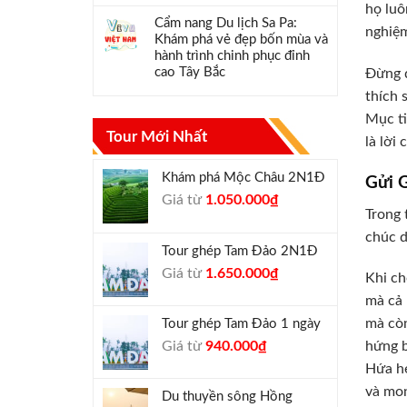
họ luô
Cẩm nang Du lịch Sa Pa:
nghiệm
Khám phá vẻ đẹp bốn mùa và
hành trình chinh phục đỉnh
cao Tây Bắc
Đừng q
thích 
Mục ti
Tour Mới Nhất
là lời
Khám phá Mộc Châu 2N1Đ
Gửi 
Giá
Giá
Giá từ
1.050.000
₫
Trong 
gốc
hiện
chúc d
là:
tại
Tour ghép Tam Đảo 2N1Đ
1.300.000₫.
là:
Giá
Giá
Giá từ
1.650.000
₫
1.050.000₫.
Khi ch
gốc
hiện
mà cả 
là:
tại
mà còn
Tour ghép Tam Đảo 1 ngày
1.800.000₫.
là:
Giá
Giá
Giá từ
940.000
₫
hứng b
1.650.000₫.
gốc
hiện
Hứa hẹ
là:
tại
và mon
Du thuyền sông Hồng
1.000.000₫.
là: