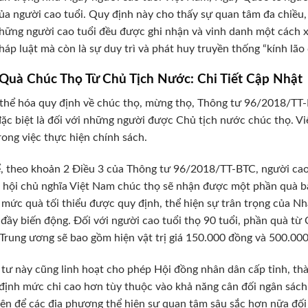
ủa người cao tuổi. Quy định này cho thấy sự quan tâm đa chiều
hững người cao tuổi đều được ghi nhận và vinh danh một cách x
háp luật mà còn là sự duy trì và phát huy truyền thống “kính lão 
Quà Chúc Thọ Từ Chủ Tịch Nước: Chi Tiết Cập Nhật
thể hóa quy định về chúc thọ, mừng thọ, Thông tư 96/2018/TT-
đặc biệt là đối với những người được Chủ tịch nước chúc thọ. V
rong việc thực hiện chính sách.
, theo khoản 2 Điều 3 của Thông tư 96/2018/TT-BTC, người cao
 hội chủ nghĩa Việt Nam chúc thọ sẽ nhận được một phần quà ba
 mức quà tối thiểu được quy định, thể hiện sự trân trọng của 
 đầy biến động. Đối với người cao tuổi thọ 90 tuổi, phần quà từ
Trung ương sẽ bao gồm hiện vật trị giá 150.000 đồng và 500.000
tư này cũng linh hoạt cho phép Hội đồng nhân dân cấp tỉnh, th
định mức chi cao hơn tùy thuộc vào khả năng cân đối ngân sách 
iện để các địa phương thể hiện sự quan tâm sâu sắc hơn nữa đối 