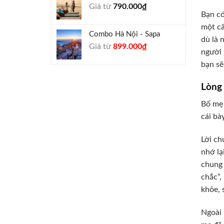
Giá từ
790.000
₫
940.000₫.
Bạn có
một câ
Combo Hà Nội - Sapa
dù là 
Giá
Giá
Giá từ
899.000
₫
người 
gốc
hiện
bạn sẽ
là:
tại
990.000₫.
là:
Lòng
899.000₫.
Bố mẹ 
cái bà
Lời ch
nhớ lạ
chung 
chắc”,
khỏe, 
Ngoài 