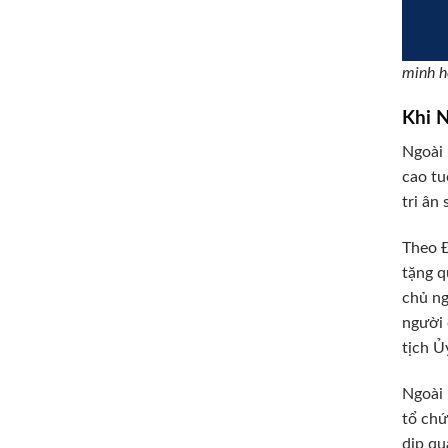
minh h
Khi 
Ngoài 
cao tu
tri ân 
Theo Đ
tặng q
chủ ng
người 
tịch Ủ
Ngoài 
tổ chứ
dịp qu