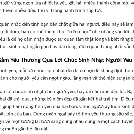
n giữ vững ngọn lửa nhiệt huyết, gặt hái nhiều thành công mới v
 thêm nhiều điều thú vị trong hành trình sắp tới.
uên nhắc đến tình bạn bền chặt giữa hai người, điều này sẽ làm 
sự dí dỏm, bạn có thể thêm chút “trêu chọc” nhẹ nhàng vào lời c
êu là để họ cảm nhận được sự quan tâm thật lòng và biết rằng b
 chúc sinh nhật ngắn gọn hay dài dòng, điều quan trọng nhất vẫn l
Gắm Yêu Thương Qua Lời Chúc Sinh Nhật Người Yêu
tình yêu, mỗi lời chúc sinh nhật đều là cơ hội để khẳng định tìn
ành cho người yêu cần ngọt ngào, lãng mạn và thể hiện sự gắn k
ọn lời chúc sinh nhật cho người yêu, hãy để cảm xúc dẫn lối. B
hai đã trải qua, những kỷ niệm đẹp đã gắn kết hai trái tim. Điều
 giúp hâm nóng tình yêu của hai bạn. Chúc người ấy luôn xinh 
ất tận của bạn. Đừng ngần ngại bày tỏ tình yêu thương sâu sắc, 
n về một tương lai tươi sáng cùng nhau cũng là một cách tuyệt v
g muốn gắn bó lâu dài.