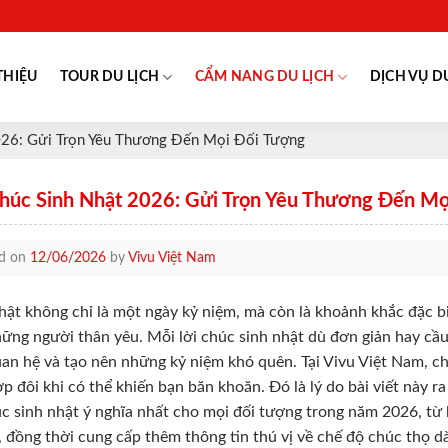
THIỆU
TOUR DU LỊCH
CẨM NANG DU LỊCH
DỊCH VỤ D
2026: Gửi Trọn Yêu Thương Đến Mọi Đối Tượng
Chúc Sinh Nhật 2026: Gửi Trọn Yêu Thương Đến Mọ
ed on
12/06/2026
by
Vivu Việt Nam
hật không chỉ là một ngày kỷ niệm, mà còn là khoảnh khắc đặc b
ững người thân yêu. Mỗi lời chúc sinh nhật dù đơn giản hay cầu
an hệ và tạo nên những kỷ niệm khó quên. Tại Vivu Việt Nam, ch
p đôi khi có thể khiến bạn băn khoăn. Đó là lý do bài viết này
úc sinh nhật ý nghĩa nhất cho mọi đối tượng trong năm 2026, từ 
, đồng thời cung cấp thêm thông tin thú vị về chế độ chúc thọ d