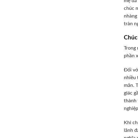
mẹ đã 
chúc m
nhàng 
tràn n
Chúc
Trong 
phần x
Đối vớ
nhiều 
mãn. T
giác g
thành 
nghiệp
Khi ch
lãnh đ
nghĩa 