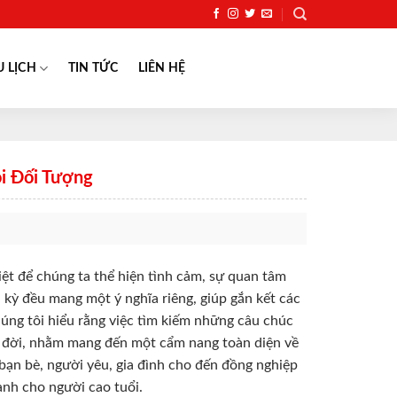
U LỊCH
TIN TỨC
LIÊN HỆ
i Đối Tượng
iệt để chúng ta thể hiện tình cảm, sự quan tâm
 kỳ đều mang một ý nghĩa riêng, giúp gắn kết các
úng tôi hiểu rằng việc tìm kiếm những câu chúc
 ra đời, nhằm mang đến một cẩm nang toàn diện về
bạn bè, người yêu, gia đình cho đến đồng nghiệp
ành cho người cao tuổi.