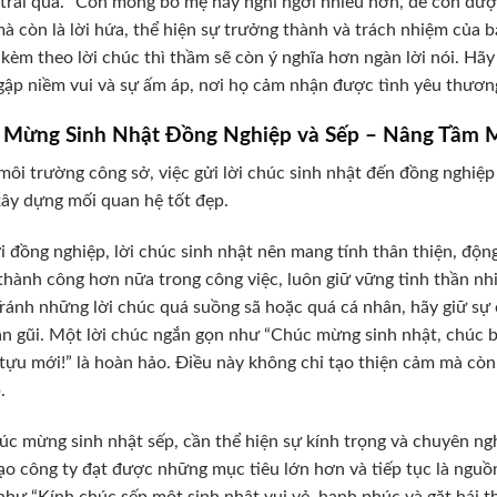
trải qua. “Con mong bố mẹ hãy nghỉ ngơi nhiều hơn, để con được
à còn là lời hứa, thể hiện sự trưởng thành và trách nhiệm của b
kèm theo lời chúc thì thầm sẽ còn ý nghĩa hơn ngàn lời nói. Hã
gập niềm vui và sự ấm áp, nơi họ cảm nhận được tình yêu thươ
 Mừng Sinh Nhật Đồng Nghiệp và Sếp – Nâng Tầm 
môi trường công sở, việc gửi lời chúc sinh nhật đến đồng nghiệp
ây dựng mối quan hệ tốt đẹp.
i đồng nghiệp, lời chúc sinh nhật nên mang tính thân thiện, độn
thành công hơn nữa trong công việc, luôn giữ vững tinh thần nh
ránh những lời chúc quá suồng sã hoặc quá cá nhân, hãy giữ s
ần gũi. Một lời chúc ngắn gọn như “Chúc mừng sinh nhật, chúc b
tựu mới!” là hoàn hảo. Điều này không chỉ tạo thiện cảm mà còn
.
úc mừng sinh nhật sếp, cần thể hiện sự kính trọng và chuyên ng
ạo công ty đạt được những mục tiêu lớn hơn và tiếp tục là nguồ
như “Kính chúc sếp một sinh nhật vui vẻ, hạnh phúc và gặt hái t