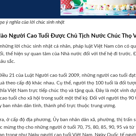
ọa ý nghĩa của lời chúc sinh nhật
Nào Người Cao Tuổi Được Chủ Tịch Nước Chúc Thọ 
những lời chúc sinh nhật cá nhân, pháp luật Việt Nam còn có qu
ổi, thể hiện sự quan tâm của Nhà nước đối với thế hệ đi trước. 
sâu sắc.
iều 21 của Luật Người cao tuổi 2009, những người cao tuổi đạt
uà theo cấp độ khác nhau. Cụ thể, người thọ 100 tuổi là đối tư
hĩa Việt Nam trực tiếp chúc thọ và tặng quà. Đây là một vinh d
cao tuổi cho xã hội trong suốt một thế kỷ. Đối với người thọ 90
y ban nhân dân tỉnh, thành phố trực thuộc trung ương.
ra, ở cấp độ địa phương, Ủy ban nhân dân xã, phường, thị trấn s
c mừng thọ cho những người ở tuổi 70, 75, 80, 85, 90, 95 và từ 
an trọng như Ngày người cao tuổi Việt Nam, Ngày Quốc tế người