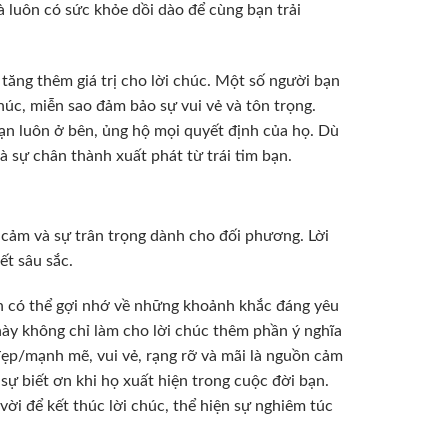
à luôn có sức khỏe dồi dào để cùng bạn trải
tăng thêm giá trị cho lời chúc. Một số người bạn
húc, miễn sao đảm bảo sự vui vẻ và tôn trọng.
ạn luôn ở bên, ủng hộ mọi quyết định của họ. Dù
à sự chân thành xuất phát từ trái tim bạn.
h cảm và sự trân trọng dành cho đối phương. Lời
ết sâu sắc.
ạn có thể gợi nhớ về những khoảnh khắc đáng yêu
 này không chỉ làm cho lời chúc thêm phần ý nghĩa
đẹp/mạnh mẽ, vui vẻ, rạng rỡ và mãi là nguồn cảm
sự biết ơn khi họ xuất hiện trong cuộc đời bạn.
ời để kết thúc lời chúc, thể hiện sự nghiêm túc