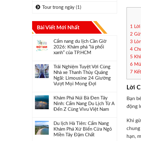
Tour trong ngày
(1)
1
Lời
Bài Viết Mới Nhất
2
Gửi
Cẩm nang du lịch Cần Giờ
3
Lòn
2026: Khám phá “lá phổi
4
Chú
xanh” của TP.HCM
5
Khi
6
Mức
Trải Nghiệm Tuyệt Vời Cùng
7
Kết
Nhà xe Thanh Thủy Quảng
Ngãi: Limousine 24 Giường
Vượt Mọi Mong Đợi
Lời 
Khám Phá Núi Bà Đen Tây
Bạn bè
Ninh: Cẩm Nang Du Lịch Từ A
động l
Đến Z Cùng Vivu Việt Nam
Khi gử
Du lịch Hà Tiên: Cẩm Nang
chung 
Khám Phá Xứ Biển Cửa Ngõ
Miền Tây Đậm Chất
hạn, m