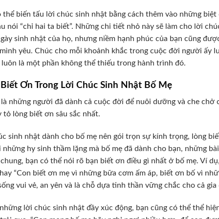
 thể biến tấu lời chúc sinh nhật bằng cách thêm vào những biệ
u nói “chỉ hai ta biết”. Những chi tiết nhỏ này sẽ làm cho lời ch
ngày sinh nhật của họ, nhưng niềm hạnh phúc của bạn cũng được
mình yêu. Chúc cho mỗi khoảnh khắc trong cuộc đời người ấy lu
 luôn là một phần không thể thiếu trong hành trình đó.
 Biết Ơn Trong Lời Chúc Sinh Nhật Bố Mẹ
là những người đã dành cả cuộc đời để nuôi dưỡng và che chở c
y tỏ lòng biết ơn sâu sắc nhất.
úc sinh nhật dành cho bố mẹ nên gói trọn sự kính trọng, lòng bi
i những hy sinh thầm lặng mà bố mẹ đã dành cho bạn, những bài 
chung, bạn có thể nói rõ bạn biết ơn điều gì nhất ở bố mẹ. Ví d
 hay “Con biết ơn mẹ vì những bữa cơm ấm áp, biết ơn bố vì nh
sống vui vẻ, an yên và là chỗ dựa tinh thần vững chắc cho cả gia 
những lời chúc sinh nhật đầy xúc động, bạn cũng có thể thể h