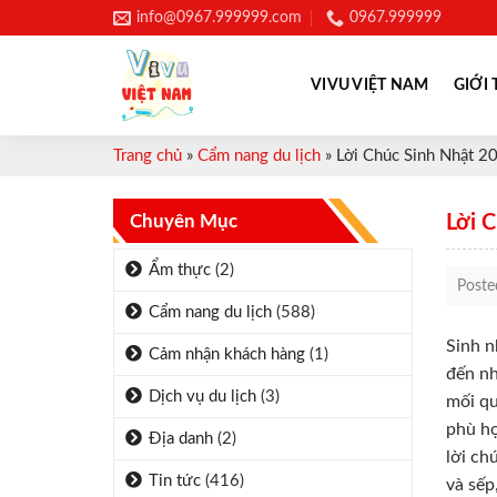
Skip
info@0967.999999.com
0967.999999
to
content
VIVU VIỆT NAM
GIỚI 
Trang chủ
»
Cẩm nang du lịch
»
Lời Chúc Sinh Nhật 
Chuyên Mục
Lời 
Ẩm thực
(2)
Post
Cẩm nang du lịch
(588)
Sinh n
Cảm nhận khách hàng
(1)
đến nh
Dịch vụ du lịch
(3)
mối qu
phù hợ
Địa danh
(2)
lời ch
Tin tức
(416)
và sếp