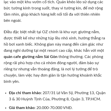
lạc vào một khu vườn cổ tích. Quán khéo léo sử dụng các
bức tường kính trong suốt, thay vì tường kín, để mở rộng
tầm nhìn, giúp khách hàng kết nối tối đa với thiên nhiên
bên ngoài.
Điều đặc biệt nhất tại OZ chính là khu vực giường nằm,
được thiết kế như những túp lều nhỏ xinh, hướng thẳng ra
hồ bơi xanh biếc. Không gian này mang đến cảm giác như
đang nghỉ dưỡng tại một resort cao cấp, khác hẳn với một
quán cafe giường nằm Sài Gòn
thông thường. Các phòng
rộng rãi phù hợp cho cả nhóm đông người, đảm bảo sự
riêng tư nhưng vẫn thoáng đãng, là nơi lý tưởng để trò
chuyện, làm việc hay đơn giản là tận hưởng khoảnh khắc
bình yên.
Địa chỉ tham khảo:
207/31 Lê Văn Sỹ, Phường 13, Quận
3 & 30 Huỳnh Tịnh Của, Phường 8, Quận 3, TP.HCM.
Giá tham khảo:
20.000-70.000 VNĐ.