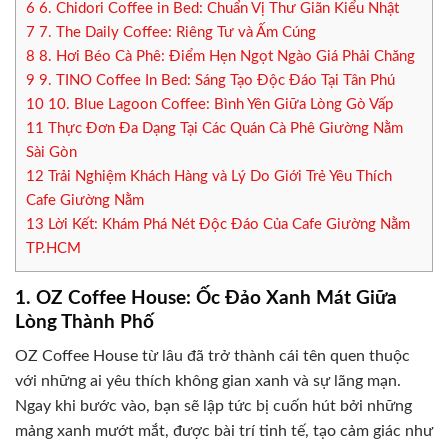
6
6. Chidori Coffee in Bed: Chuẩn Vị Thư Giãn Kiểu Nhật
7
7. The Daily Coffee: Riêng Tư và Ấm Cúng
8
8. Hơi Béo Cà Phê: Điểm Hẹn Ngọt Ngào Giá Phải Chăng
9
9. TINO Coffee In Bed: Sáng Tạo Độc Đáo Tại Tân Phú
10
10. Blue Lagoon Coffee: Bình Yên Giữa Lòng Gò Vấp
11
Thực Đơn Đa Dạng Tại Các Quán Cà Phê Giường Nằm
Sài Gòn
12
Trải Nghiệm Khách Hàng và Lý Do Giới Trẻ Yêu Thích
Cafe Giường Nằm
13
Lời Kết: Khám Phá Nét Độc Đáo Của Cafe Giường Nằm
TP.HCM
1. OZ Coffee House: Ốc Đảo Xanh Mát Giữa
Lòng Thành Phố
OZ Coffee House từ lâu đã trở thành cái tên quen thuộc
với những ai yêu thích không gian xanh và sự lãng mạn.
Ngay khi bước vào, bạn sẽ lập tức bị cuốn hút bởi những
mảng xanh mướt mắt, được bài trí tinh tế, tạo cảm giác như