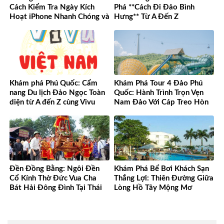
Cách Kiểm Tra Ngày Kích
Phá **Cách Đi Đảo Bình
Hoạt iPhone Nhanh Chóng và
Hưng** Từ A Đến Z
Chính Xác
Khám phá Phú Quốc: Cẩm
Khám Phá Tour 4 Đảo Phú
nang Du lịch Đảo Ngọc Toàn
Quốc: Hành Trình Trọn Vẹn
diện từ A đến Z cùng Vivu
Nam Đảo Với Cáp Treo Hòn
Việt Nam
Thơm Tuyệt Đỉnh
Đền Đồng Bằng: Ngôi Đền
Khám Phá Bể Bơi Khách Sạn
Cổ Kính Thờ Đức Vua Cha
Thắng Lợi: Thiên Đường Giữa
Bát Hải Đông Đình Tại Thái
Lòng Hồ Tây Mộng Mơ
Bình