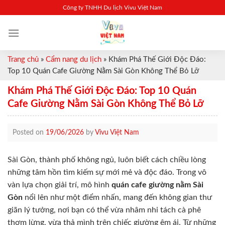
Skip
Công ty TNHH Du lịch Vivu Việt Nam
to
content
Trang chủ
»
Cẩm nang du lịch
»
Khám Phá Thế Giới Độc Đáo:
Top 10 Quán Cafe Giường Nằm Sài Gòn Không Thể Bỏ Lỡ
Khám Phá Thế Giới Độc Đáo: Top 10 Quán
Cafe Giường Nằm Sài Gòn Không Thể Bỏ Lỡ
Posted on
19/06/2026
by
Vivu Việt Nam
Sài Gòn, thành phố không ngủ, luôn biết cách chiều lòng
những tâm hồn tìm kiếm sự mới mẻ và độc đáo. Trong vô
vàn lựa chọn giải trí, mô hình
quán cafe giường nằm Sài
Gòn
nổi lên như một điểm nhấn, mang đến không gian thư
giãn lý tưởng, nơi bạn có thể vừa nhâm nhi tách cà phê
thơm lừng, vừa thả mình trên chiếc giường êm ái. Từ những