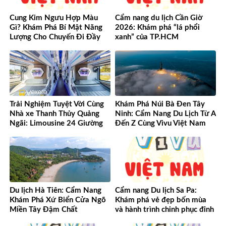
Cung Kim Ngưu Hợp Màu
Cẩm nang du lịch Cần Giờ
Gì? Khám Phá Bí Mật Năng
2026: Khám phá “lá phổi
Lượng Cho Chuyến Đi Đầy
xanh” của TP.HCM
May Mắn!
Trải Nghiệm Tuyệt Vời Cùng
Khám Phá Núi Bà Đen Tây
Nhà xe Thanh Thủy Quảng
Ninh: Cẩm Nang Du Lịch Từ A
Ngãi: Limousine 24 Giường
Đến Z Cùng Vivu Việt Nam
Vượt Mọi Mong Đợi
Du lịch Hà Tiên: Cẩm Nang
Cẩm nang Du lịch Sa Pa:
Khám Phá Xứ Biển Cửa Ngõ
Khám phá vẻ đẹp bốn mùa
Miền Tây Đậm Chất
và hành trình chinh phục đỉnh
cao Tây Bắc