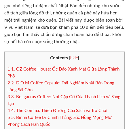
góc nhỏ riêng tư đậm chất Nhật Bản đến những khu vườn
cổ tích giữa lòng đô thị, những quán cà phê này hứa hẹn
một trải nghiệm khó quên. Bài viết này, được biên soạn bởi
Vivu Việt Nam, sẽ đưa bạn khám phá 10 điểm đến tiêu biểu,
giúp bạn tìm thấy chốn dừng chân hoàn hảo để thoát khỏi
sự hối hả của cuộc sống thường nhật.
Contents
[
hide
]
1
1. OZ Coffee House: Ốc Đảo Xanh Mát Giữa Lòng Thành
Phố
2
2. D.O.M Coffee Capsule: Trải Nghiệm Nhật Bản Trong
Lòng Sài Gòn
3
3. Bosgaurus Coffee: Nơi Gặp Gỡ Của Thanh Lịch và Sáng
Tạo
4
4. The Comma: Thiên Đường Của Sách và Trò Chơi
5
5. Binna Coffee Lý Chính Thắng: Sắc Hồng Mộng Mơ
Phong Cách Hàn Quốc