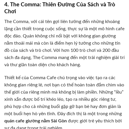
4. The Comma: Thiên Đường Của Sách và Trò
Chơi
The Comma, với cái tên gợi liên tưởng đến những khoảng
lặng cần thiết trong cuộc sống, thực sự là một mô hình cafe
độc đáo. Quán không chỉ nổi bật với không gian giường
nằm thoải mái mà còn là điểm hẹn lý tưởng cho những tín
đồ của sách và trò chơi. Với hơn 100 trò chơi và 200 đầu
sách đa dạng, The Comma mang đến một trải nghiệm giải trí
và thư giãn toàn diện cho khách hàng.
Thiết kế của Comma Cafe chú trọng vào việc tạo ra các
không gian riêng lẻ, nơi bạn có thể hoàn toàn đắm chìm vào
thế giới của riêng mình mà không bị làm phiền. Những “lều”
xinh xắn được bố trí khéo léo, tạo ra nhiều góc riêng tư,
phù hợp cho cả những buổi gặp gỡ bạn bè hay đơn giản là
một buổi hẹn hò yên tĩnh. Đây đích thị là một trong những
quán cafe giường nằm Sài Gòn
được giới trẻ yêu thích bởi
sự đa dạng trong trải nghiệm.