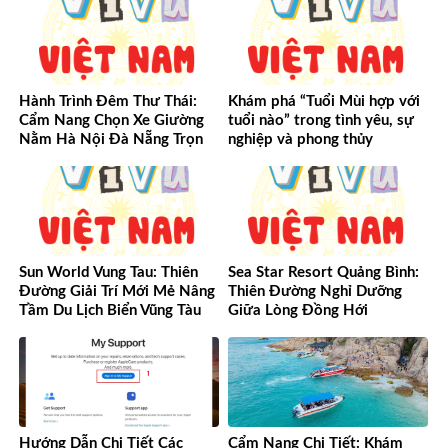
Hành Trình Đêm Thư Thái:
Khám phá “Tuổi Mùi hợp với
Cẩm Nang Chọn Xe Giường
tuổi nào” trong tình yêu, sự
Nằm Hà Nội Đà Nẵng Trọn
nghiệp và phong thủy
Vẹn Từ A-Z
Sun World Vung Tau: Thiên
Sea Star Resort Quảng Bình:
Đường Giải Trí Mới Mẻ Nâng
Thiên Đường Nghỉ Dưỡng
Tầm Du Lịch Biển Vũng Tàu
Giữa Lòng Đồng Hới
Hướng Dẫn Chi Tiết Các
Cẩm Nang Chi Tiết: Khám