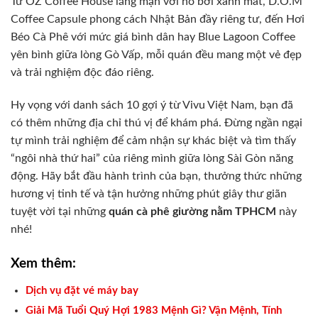
Từ OZ Coffee House lãng mạn với hồ bơi xanh mát, D.O.M
Coffee Capsule phong cách Nhật Bản đầy riêng tư, đến Hơi
Béo Cà Phê với mức giá bình dân hay Blue Lagoon Coffee
yên bình giữa lòng Gò Vấp, mỗi quán đều mang một vẻ đẹp
và trải nghiệm độc đáo riêng.
Hy vọng với danh sách 10 gợi ý từ Vivu Việt Nam, bạn đã
có thêm những địa chỉ thú vị để khám phá. Đừng ngần ngại
tự mình trải nghiệm để cảm nhận sự khác biệt và tìm thấy
“ngôi nhà thứ hai” của riêng mình giữa lòng Sài Gòn năng
động. Hãy bắt đầu hành trình của bạn, thưởng thức những
hương vị tinh tế và tận hưởng những phút giây thư giãn
tuyệt vời tại những
quán cà phê giường nằm TPHCM
này
nhé!
Xem thêm:
Dịch vụ đặt vé máy bay
Giải Mã Tuổi Quý Hợi 1983 Mệnh Gì? Vận Mệnh, Tính