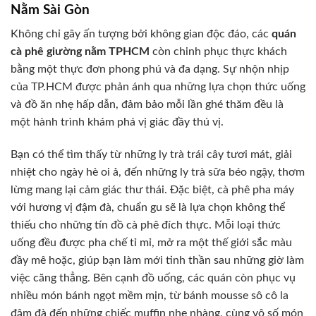
Nằm Sài Gòn
Không chỉ gây ấn tượng bởi không gian độc đáo, các
quán
cà phê giường nằm TPHCM
còn chinh phục thực khách
bằng một thực đơn phong phú và đa dạng. Sự nhộn nhịp
của TP.HCM được phản ánh qua những lựa chọn thức uống
và đồ ăn nhẹ hấp dẫn, đảm bảo mỗi lần ghé thăm đều là
một hành trình khám phá vị giác đầy thú vị.
Bạn có thể tìm thấy từ những ly trà trái cây tươi mát, giải
nhiệt cho ngày hè oi ả, đến những ly trà sữa béo ngậy, thơm
lừng mang lại cảm giác thư thái. Đặc biệt, cà phê pha máy
với hương vị đậm đà, chuẩn gu sẽ là lựa chọn không thể
thiếu cho những tín đồ cà phê đích thực. Mỗi loại thức
uống đều được pha chế tỉ mỉ, mở ra một thế giới sắc màu
đầy mê hoặc, giúp bạn làm mới tinh thần sau những giờ làm
việc căng thẳng. Bên cạnh đồ uống, các quán còn phục vụ
nhiều món bánh ngọt mềm mịn, từ bánh mousse sô cô la
đậm đà đến những chiếc muffin nhẹ nhàng, cùng vô số món