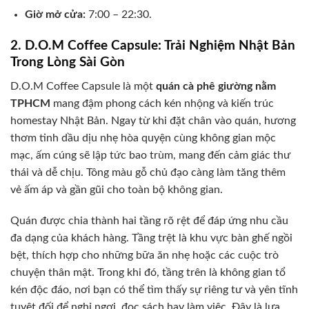
Giờ mở cửa:
7:00 – 22:30.
2. D.O.M Coffee Capsule: Trải Nghiệm Nhật Bản
Trong Lòng Sài Gòn
D.O.M Coffee Capsule là một
quán cà phê giường nằm
TPHCM
mang đậm phong cách kén nhộng và kiến trúc
homestay Nhật Bản. Ngay từ khi đặt chân vào quán, hương
thơm tinh dầu dịu nhẹ hòa quyện cùng không gian mộc
mạc, ấm cúng sẽ lập tức bao trùm, mang đến cảm giác thư
thái và dễ chịu. Tông màu gỗ chủ đạo càng làm tăng thêm
vẻ ấm áp và gần gũi cho toàn bộ không gian.
Quán được chia thành hai tầng rõ rệt để đáp ứng nhu cầu
đa dạng của khách hàng. Tầng trệt là khu vực bàn ghế ngồi
bệt, thích hợp cho những bữa ăn nhẹ hoặc các cuộc trò
chuyện thân mật. Trong khi đó, tầng trên là không gian tổ
kén độc đáo, nơi bạn có thể tìm thấy sự riêng tư và yên tĩnh
tuyệt đối để nghỉ ngơi, đọc sách hay làm việc. Đây là lựa