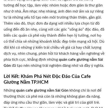
tưởng để học tập, làm việc nhóm hoặc đơn giản là thư giãn
như ở nhà. Âm nhạc nhẹ nhàng, ánh đèn mờ ấm và sự riêng
tư là những yếu tố tạo nên môi trường thân thiện, gần gũi.
Thêm vào đó, thực đơn đa dạng với nhiều lựa chọn từ đồ
uống đến đồ ăn nhẹ, cùng với các góc “sống ảo” độc đáo, đã
biến các quán cà phê này thành điểm hẹn lý tưởng, nơi họ
có thể chia sẻ những khoảnh khắc đẹp trên mạng xã hội. Dù
đôi khi có những ý kiến trái chiều về giá cả hay chất lượng
dịch vụ, nhìn chung, phản hồi từ khách hàng vẫn nghiêng về
phía tích cực, khẳng định những
quán cafe giường nằm Sài
Gòn
đã tạo nên những trải nghiệm đáng nhớ và đầy ý nghĩa.
Lời Kết: Khám Phá Nét Độc Đáo Của Cafe
Giường Nằm TP.HCM
Những
quán cafe giường nằm Sài Gòn
không chỉ là nơi để
thưởng thức cà phê mà còn là những không gian đa năng,
đáp ứng nhu cầu thư giãn, làm việc và giải trí của giới trẻ.