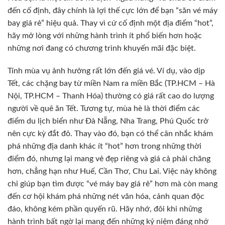
đến cố định, đây chính là lợi thế cực lớn để bạn “săn vé máy
bay giá rẻ” hiệu quả. Thay vì cứ cố định một địa điểm “hot”,
hãy mở lòng với những hành trình ít phổ biến hơn hoặc
những nơi đang có chương trình khuyến mãi đặc biệt.
Tính mùa vụ ảnh hưởng rất lớn đến giá vé. Ví dụ, vào dịp
Tết, các chặng bay từ miền Nam ra miền Bắc (TP.HCM – Hà
Nội, TP.HCM – Thanh Hóa) thường có giá rất cao do lượng
người về quê ăn Tết. Tương tự, mùa hè là thời điểm các
điểm du lịch biển như Đà Nẵng, Nha Trang, Phú Quốc trở
nên cực kỳ đắt đỏ. Thay vào đó, bạn có thể cân nhắc khám
phá những địa danh khác ít “hot” hơn trong những thời
điểm đó, nhưng lại mang vẻ đẹp riêng và giá cả phải chăng
hơn, chẳng hạn như Huế, Cần Thơ, Chu Lai. Việc này không
chỉ giúp bạn tìm được “vé máy bay giá rẻ” hơn mà còn mang
đến cơ hội khám phá những nét văn hóa, cảnh quan độc
đáo, không kém phần quyến rũ. Hãy nhớ, đôi khi những
hành trình bất ngờ lại mang đến những kỷ niệm đáng nhớ