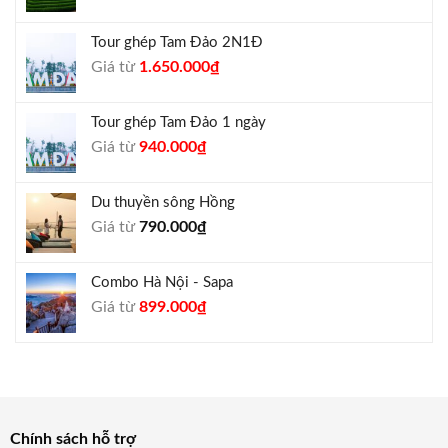
gốc
hiện
là:
tại
Tour ghép Tam Đảo 2N1Đ
1.300.000₫.
là:
Giá
Giá
Giá từ
1.650.000
₫
1.050.000₫.
gốc
hiện
là:
tại
Tour ghép Tam Đảo 1 ngày
1.800.000₫.
là:
Giá
Giá
Giá từ
940.000
₫
1.650.000₫.
gốc
hiện
là:
tại
Du thuyền sông Hồng
1.000.000₫.
là:
Giá từ
790.000
₫
940.000₫.
Combo Hà Nội - Sapa
Giá
Giá
Giá từ
899.000
₫
gốc
hiện
là:
tại
990.000₫.
là:
899.000₫.
Chính sách hỗ trợ