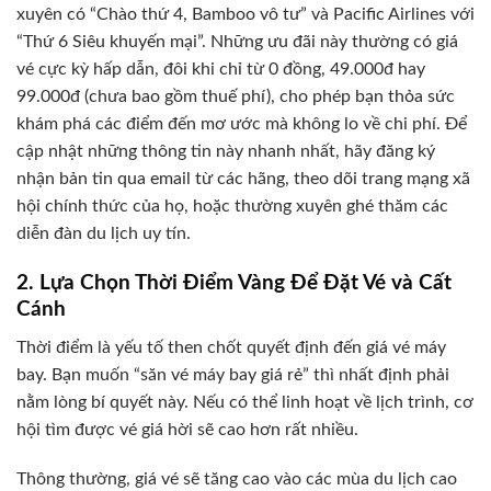
xuyên có “Chào thứ 4, Bamboo vô tư” và Pacific Airlines với
“Thứ 6 Siêu khuyến mại”. Những ưu đãi này thường có giá
vé cực kỳ hấp dẫn, đôi khi chỉ từ 0 đồng, 49.000đ hay
99.000đ (chưa bao gồm thuế phí), cho phép bạn thỏa sức
khám phá các điểm đến mơ ước mà không lo về chi phí. Để
cập nhật những thông tin này nhanh nhất, hãy đăng ký
nhận bản tin qua email từ các hãng, theo dõi trang mạng xã
hội chính thức của họ, hoặc thường xuyên ghé thăm các
diễn đàn du lịch uy tín.
2. Lựa Chọn Thời Điểm Vàng Để Đặt Vé và Cất
Cánh
Thời điểm là yếu tố then chốt quyết định đến giá vé máy
bay. Bạn muốn “săn vé máy bay giá rẻ” thì nhất định phải
nằm lòng bí quyết này. Nếu có thể linh hoạt về lịch trình, cơ
hội tìm được vé giá hời sẽ cao hơn rất nhiều.
Thông thường, giá vé sẽ tăng cao vào các mùa du lịch cao