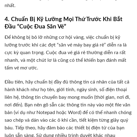
nhất.
4. Chuẩn Bị Kỹ Lưỡng Mọi Thứ Trước Khi Bắt
Đầu “Cuộc Đua Săn Vé”
Để không bị bỏ lỡ những cơ hội vàng, việc chuẩn bị kỹ
lưỡng trước khi các đợt “săn vé máy bay giá rẻ” diễn ra là
cực kỳ quan trọng. Cuộc đua vé giá rẻ thường diễn ra rất
nhanh, và một chút lơ là cũng có thể khiến bạn đánh mất
tấm vé mơ ước.
Đầu tiên, hãy chuẩn bị đầy đủ thông tin cá nhân của tất cả
hành khách như họ tên, giới tính, ngày sinh, số điện thoại
liên hệ, thông tin chuyến bay mong muốn (thời gian, nơi đi,
nơi đến). Bạn nên gõ sẵn các thông tin này vào một file văn
bản (ví dụ như Notepad hoặc Word) để có thể nhanh chóng
sao chép và dán vào các ô khi cần, tiết kiệm từng giây quý
báu. Tiếp theo, hãy đảm bảo các thiết bị điện tử của bạn
luôn sẵn sàng. Sử dụng nhiều trình duyệt khác nhau