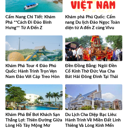
Cẩm Nang Chi Tiết: Khám
Khám phá Phú Quốc: Cẩm
Phá **Cách Đi Đảo Bình
nang Du lịch Đảo Ngọc Toàn
Hưng** Từ A Đến Z
diện từ A đến Z cùng Vivu
Việt Nam
Khám Phá Tour 4 Đảo Phú
Đền Đồng Bằng: Ngôi Đền
Quốc: Hành Trình Trọn Vẹn
Cổ Kính Thờ Đức Vua Cha
Nam Đảo Với Cáp Treo Hòn
Bát Hải Đông Đình Tại Thái
Thơm Tuyệt Đỉnh
Bình
Khám Phá Bể Bơi Khách Sạn
Du Lịch Cha Diệp Bạc Liêu:
Thắng Lợi: Thiên Đường Giữa
Hành Trình Về Miền Đất Linh
Lòng Hồ Tây Mộng Mơ
Thiêng Và Lòng Kính Mến