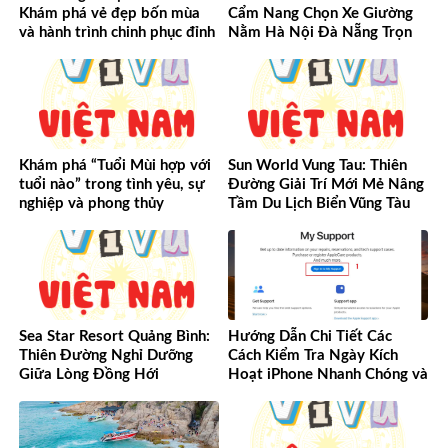
Khám phá vẻ đẹp bốn mùa
Cẩm Nang Chọn Xe Giường
và hành trình chinh phục đỉnh
Nằm Hà Nội Đà Nẵng Trọn
cao Tây Bắc
Vẹn Từ A-Z
Khám phá “Tuổi Mùi hợp với
Sun World Vung Tau: Thiên
tuổi nào” trong tình yêu, sự
Đường Giải Trí Mới Mẻ Nâng
nghiệp và phong thủy
Tầm Du Lịch Biển Vũng Tàu
Sea Star Resort Quảng Bình:
Hướng Dẫn Chi Tiết Các
Thiên Đường Nghỉ Dưỡng
Cách Kiểm Tra Ngày Kích
Giữa Lòng Đồng Hới
Hoạt iPhone Nhanh Chóng và
Chính Xác