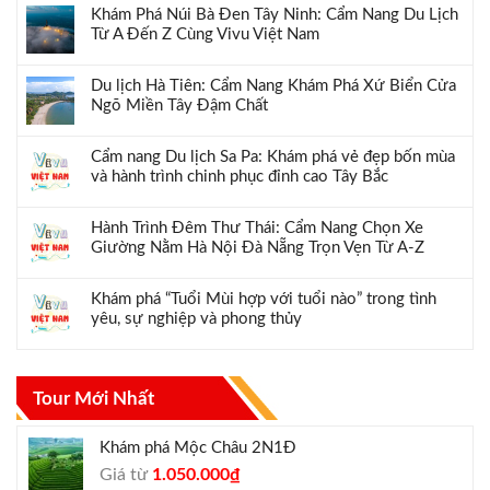
Khám Phá Núi Bà Đen Tây Ninh: Cẩm Nang Du Lịch
Từ A Đến Z Cùng Vivu Việt Nam
Du lịch Hà Tiên: Cẩm Nang Khám Phá Xứ Biển Cửa
Ngõ Miền Tây Đậm Chất
Cẩm nang Du lịch Sa Pa: Khám phá vẻ đẹp bốn mùa
và hành trình chinh phục đỉnh cao Tây Bắc
Hành Trình Đêm Thư Thái: Cẩm Nang Chọn Xe
Giường Nằm Hà Nội Đà Nẵng Trọn Vẹn Từ A-Z
Khám phá “Tuổi Mùi hợp với tuổi nào” trong tình
yêu, sự nghiệp và phong thủy
Tour Mới Nhất
Khám phá Mộc Châu 2N1Đ
Giá
Giá
Giá từ
1.050.000
₫