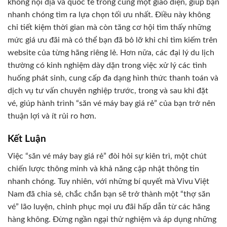
không nội địa và quốc tế trong cùng một giao diện, giúp bạn
nhanh chóng tìm ra lựa chọn tối ưu nhất. Điều này không
chỉ tiết kiệm thời gian mà còn tăng cơ hội tìm thấy những
mức giá ưu đãi mà có thể bạn đã bỏ lỡ khi chỉ tìm kiếm trên
website của từng hãng riêng lẻ. Hơn nữa, các đại lý du lịch
thường có kinh nghiệm dày dặn trong việc xử lý các tình
huống phát sinh, cung cấp đa dạng hình thức thanh toán và
dịch vụ tư vấn chuyên nghiệp trước, trong và sau khi đặt
vé, giúp hành trình “săn vé máy bay giá rẻ” của bạn trở nên
thuận lợi và ít rủi ro hơn.
Kết Luận
Việc “săn vé máy bay giá rẻ” đòi hỏi sự kiên trì, một chút
chiến lược thông minh và khả năng cập nhật thông tin
nhanh chóng. Tuy nhiên, với những bí quyết mà Vivu Việt
Nam đã chia sẻ, chắc chắn bạn sẽ trở thành một “thợ săn
vé” lão luyện, chinh phục mọi ưu đãi hấp dẫn từ các hãng
hàng không. Đừng ngần ngại thử nghiệm và áp dụng những