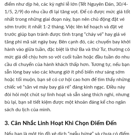
điểm như dịp hè, các kỳ nghỉ lễ lớn (Tết Nguyên Đán, 30/4-
1/5, 2/9) do nhu cầu đi lại tăng vọt. Để có được mức giá tốt
nhất trong những giai đoạn này, bạn nên chủ động đặt vé
sớm trước ít nhất 1-2 tháng. Việc lên kế hoạch và đặt vé
trước giúp bạn tránh được tình trạng “cháy vé” hay giá vé
tăng phi mã sát ngày bay. Bên cạnh đó, các chuyến bay khởi
hành vào giữa tuần, đặc biệt là thứ Ba và thứ Tư, thường có
mức giá dễ chịu hơn so với cuối tuần hoặc đầu tuần do nhu
cầu di chuyển của hành khách thấp hơn. Tương tự, nếu bạn
sẵn lòng bay vào các khung giờ ít phổ biến như sáng sớm
hoặc tối muộn, bạn sẽ có cơ hội cao hơn để tìm thấy những
chiếc vé “săn vé máy bay giá rẻ” đáng kinh ngạc. Điều này
đòi hỏi một chút sự linh hoạt và sẵn sàng thích nghi, nhưng
bù lại, bạn sẽ tiết kiệm được một khoản đáng kể cho ngân
sách du lịch của mình.
3. Cân Nhắc Linh Hoạt Khi Chọn Điểm Đến
Nếu bạn là một tín đồ xê dịch “ngẫu hứng” và chưa có điểm