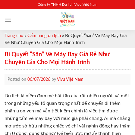
Skip
Công ty TNHH Du lịch Vivu Việt Nam
to
content
Trang chủ
»
Cẩm nang du lịch
»
Bí Quyết “Săn” Vé Máy Bay Giá
Rẻ Như Chuyên Gia Cho Mọi Hành Trình
Bí Quyết “Săn” Vé Máy Bay Giá Rẻ Như
Chuyên Gia Cho Mọi Hành Trình
Posted on
06/07/2026
by
Vivu Việt Nam
Du lịch là niềm đam mê bất tận của rất nhiều người, và một
trong những yếu tố quan trọng nhất để chuyến đi thêm
phần trọn vẹn mà vẫn tiết kiệm chính là việc tìm được
những tấm vé máy bay với mức giá phải chăng. Ai mà chẳng
mơ ước sở hữu những chiếc vé chỉ vài nghìn đồng hay thậm
chí 0 đồng, đúng không? Để biến ước mơ ấy thành hiện