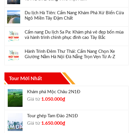
Du lịch Hà Tiên: Cẩm Nang Khám Phá Xứ Biển Cửa
Ngõ Miền Tây Đậm Chất
Cẩm nang Du lịch Sa Pa: Khám phá vẻ đẹp bốn mùa
và hành trình chinh phục đỉnh cao Tây Bắc
Hành Trình Đêm Thư Thái: Cẩm Nang Chọn Xe
Giường Nằm Hà Nội Đà Nẵng Trọn Vẹn Từ A-Z
Tour Mới Nhất
Khám phá Mộc Châu 2N1Đ
Giá
Giá
Giá từ
1.050.000
₫
gốc
hiện
là:
tại
Tour ghép Tam Đảo 2N1Đ
1.300.000₫.
là:
Giá
Giá
Giá từ
1.650.000
₫
1.050.000₫.
gốc
hiện