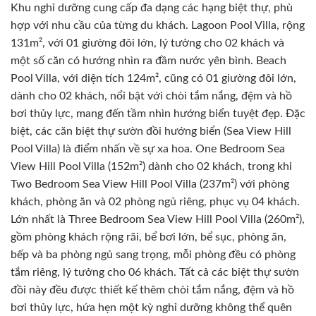
Khu nghỉ dưỡng cung cấp đa dạng các hạng biệt thự, phù
hợp với nhu cầu của từng du khách. Lagoon Pool Villa, rộng
131m², với 01 giường đôi lớn, lý tưởng cho 02 khách và
một số căn có hướng nhìn ra đầm nước yên bình. Beach
Pool Villa, với diện tích 124m², cũng có 01 giường đôi lớn,
dành cho 02 khách, nổi bật với chòi tắm nắng, đệm và hồ
bơi thủy lực, mang đến tầm nhìn hướng biển tuyệt đẹp. Đặc
biệt, các căn biệt thự sườn đồi hướng biển (Sea View Hill
Pool Villa) là điểm nhấn về sự xa hoa. One Bedroom Sea
View Hill Pool Villa (152m²) dành cho 02 khách, trong khi
Two Bedroom Sea View Hill Pool Villa (237m²) với phòng
khách, phòng ăn và 02 phòng ngủ riêng, phục vụ 04 khách.
Lớn nhất là Three Bedroom Sea View Hill Pool Villa (260m²),
gồm phòng khách rộng rãi, bể bơi lớn, bể sục, phòng ăn,
bếp và ba phòng ngủ sang trọng, mỗi phòng đều có phòng
tắm riêng, lý tưởng cho 06 khách. Tất cả các biệt thự sườn
đồi này đều được thiết kế thêm chòi tắm nắng, đệm và hồ
bơi thủy lực, hứa hẹn một kỳ nghỉ dưỡng không thể quên