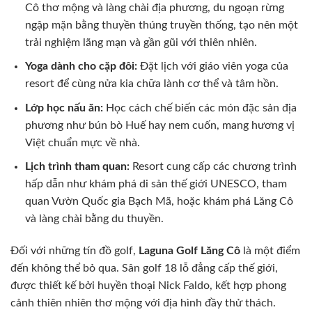
Cô thơ mộng và làng chài địa phương, du ngoạn rừng
ngập mặn bằng thuyền thúng truyền thống, tạo nên một
trải nghiệm lãng mạn và gần gũi với thiên nhiên.
Yoga dành cho cặp đôi:
Đặt lịch với giáo viên yoga của
resort để cùng nửa kia chữa lành cơ thể và tâm hồn.
Lớp học nấu ăn:
Học cách chế biến các món đặc sản địa
phương như bún bò Huế hay nem cuốn, mang hương vị
Việt chuẩn mực về nhà.
Lịch trình tham quan:
Resort cung cấp các chương trình
hấp dẫn như khám phá di sản thế giới UNESCO, tham
quan Vườn Quốc gia Bạch Mã, hoặc khám phá Lăng Cô
và làng chài bằng du thuyền.
Đối với những tín đồ golf,
Laguna Golf Lăng Cô
là một điểm
đến không thể bỏ qua. Sân golf 18 lỗ đẳng cấp thế giới,
được thiết kế bởi huyền thoại Nick Faldo, kết hợp phong
cảnh thiên nhiên thơ mộng với địa hình đầy thử thách.