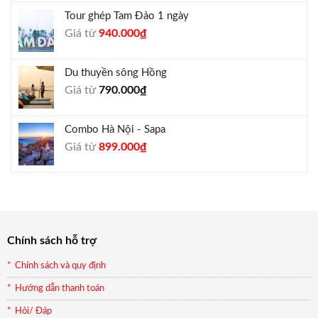
là:
tại
Tour ghép Tam Đảo 1 ngày
1.800.000₫.
là:
Giá
Giá
Giá từ
940.000
₫
1.650.000₫.
gốc
hiện
là:
tại
Du thuyền sông Hồng
1.000.000₫.
là:
Giá từ
790.000
₫
940.000₫.
Combo Hà Nội - Sapa
Giá
Giá
Giá từ
899.000
₫
gốc
hiện
là:
tại
990.000₫.
là:
899.000₫.
Chính sách hỗ trợ
Chính sách và quy định
Hướng dẫn thanh toán
Hỏi/ Đáp