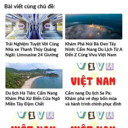
Bài viết cùng chủ đề:
Trải Nghiệm Tuyệt Vời Cùng
Khám Phá Núi Bà Đen Tây
Nhà xe Thanh Thủy Quảng
Ninh: Cẩm Nang Du Lịch Từ A
Ngãi: Limousine 24 Giường
Đến Z Cùng Vivu Việt Nam
Vượt Mọi Mong Đợi
Du lịch Hà Tiên: Cẩm Nang
Cẩm nang Du lịch Sa Pa:
Khám Phá Xứ Biển Cửa Ngõ
Khám phá vẻ đẹp bốn mùa
Miền Tây Đậm Chất
và hành trình chinh phục đỉnh
cao Tây Bắc