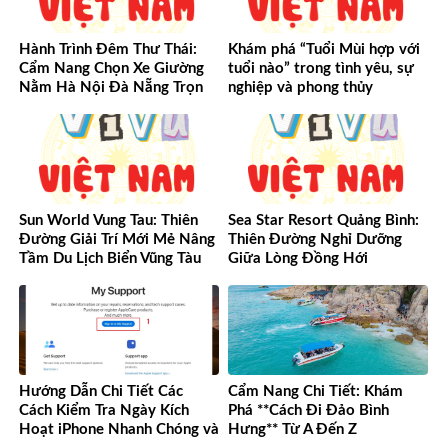
Hành Trình Đêm Thư Thái:
Khám phá “Tuổi Mùi hợp với
Cẩm Nang Chọn Xe Giường
tuổi nào” trong tình yêu, sự
Nằm Hà Nội Đà Nẵng Trọn
nghiệp và phong thủy
Vẹn Từ A-Z
Sun World Vung Tau: Thiên
Sea Star Resort Quảng Bình:
Đường Giải Trí Mới Mẻ Nâng
Thiên Đường Nghỉ Dưỡng
Tầm Du Lịch Biển Vũng Tàu
Giữa Lòng Đồng Hới
Hướng Dẫn Chi Tiết Các
Cẩm Nang Chi Tiết: Khám
Cách Kiểm Tra Ngày Kích
Phá **Cách Đi Đảo Bình
Hoạt iPhone Nhanh Chóng và
Hưng** Từ A Đến Z