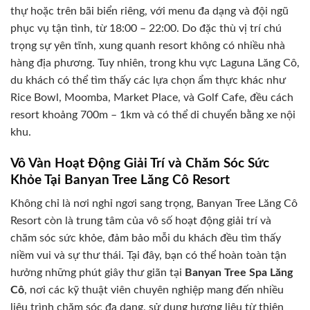
thự hoặc trên bãi biển riêng, với menu đa dạng và đội ngũ
phục vụ tận tình, từ 18:00 – 22:00. Do đặc thù vị trí chú
trọng sự yên tĩnh, xung quanh resort không có nhiều nhà
hàng địa phương. Tuy nhiên, trong khu vực Laguna Lăng Cô,
du khách có thể tìm thấy các lựa chọn ẩm thực khác như
Rice Bowl, Moomba, Market Place, và Golf Cafe, đều cách
resort khoảng 700m – 1km và có thể di chuyển bằng xe nội
khu.
Vô Vàn Hoạt Động Giải Trí và Chăm Sóc Sức
Khỏe Tại Banyan Tree Lăng Cô Resort
Không chỉ là nơi nghỉ ngơi sang trọng, Banyan Tree Lăng Cô
Resort còn là trung tâm của vô số hoạt động giải trí và
chăm sóc sức khỏe, đảm bảo mỗi du khách đều tìm thấy
niềm vui và sự thư thái. Tại đây, bạn có thể hoàn toàn tận
hưởng những phút giây thư giãn tại
Banyan Tree Spa Lăng
Cô
, nơi các kỹ thuật viên chuyên nghiệp mang đến nhiều
liệu trình chăm sóc đa dạng, sử dụng hương liệu từ thiên