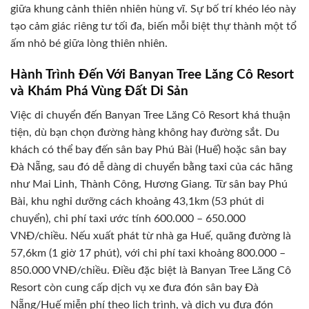
giữa khung cảnh thiên nhiên hùng vĩ. Sự bố trí khéo léo này
tạo cảm giác riêng tư tối đa, biến mỗi biệt thự thành một tổ
ấm nhỏ bé giữa lòng thiên nhiên.
Hành Trình Đến Với Banyan Tree Lăng Cô Resort
và Khám Phá Vùng Đất Di Sản
Việc di chuyển đến Banyan Tree Lăng Cô Resort khá thuận
tiện, dù bạn chọn đường hàng không hay đường sắt. Du
khách có thể bay đến sân bay Phú Bài (Huế) hoặc sân bay
Đà Nẵng, sau đó dễ dàng di chuyển bằng taxi của các hãng
như Mai Linh, Thành Công, Hương Giang. Từ sân bay Phú
Bài, khu nghỉ dưỡng cách khoảng 43,1km (53 phút di
chuyển), chi phí taxi ước tính 600.000 – 650.000
VNĐ/chiều. Nếu xuất phát từ nhà ga Huế, quãng đường là
57,6km (1 giờ 17 phút), với chi phí taxi khoảng 800.000 –
850.000 VNĐ/chiều. Điều đặc biệt là Banyan Tree Lăng Cô
Resort còn cung cấp dịch vụ xe đưa đón sân bay Đà
Nẵng/Huế miễn phí theo lịch trình, và dịch vụ đưa đón