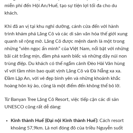
miễn phí đến Hội An/Huế, tạo sự tiện lợi tối đa cho du
khách.
Khi đã an vị tại khu nghỉ dưỡng, cánh cửa đến với hành
trình khám phá Lăng Cô và các di sản văn hóa thế giới xung
quanh sẽ rộng mở. Lăng Cô được mệnh danh là một trong
những “viên ngọc ẩn mình” của Việt Nam, nổi bật với những
bãi cát trắng mịn, đầm phá xanh biếc và những dãy núi non
trùng điệp. Du khách có thể ngắm cảnh Đèo Hải Vân hùng
vĩ với tầm nhìn bao quát vịnh Lăng Cô và Đà Nẵng xa xa.
Đầm Lập An, với vẻ đẹp bình yên và những khoảnh khắc
hoàng hôn kỳ ảo, cũng là một điểm đến không thể bỏ lỡ.
Từ Banyan Tree Lăng Cô Resort, việc tiếp cận các di sản
UNESCO cũng rất dễ dàng:
Kinh thành Huế (Đại nội Kinh thành Huế):
Cách resort
khoảng 57,9km. Là nơi đóng đô của triều Nguyễn suốt