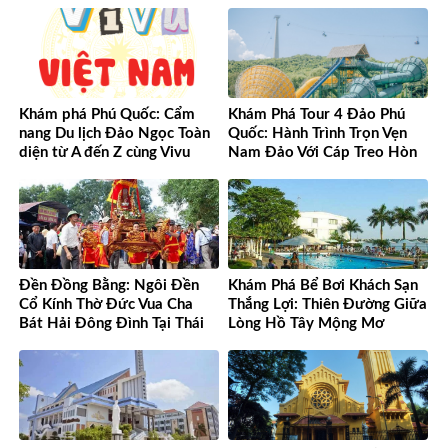
Chính Xác
Khám phá Phú Quốc: Cẩm
Khám Phá Tour 4 Đảo Phú
nang Du lịch Đảo Ngọc Toàn
Quốc: Hành Trình Trọn Vẹn
diện từ A đến Z cùng Vivu
Nam Đảo Với Cáp Treo Hòn
Việt Nam
Thơm Tuyệt Đỉnh
Đền Đồng Bằng: Ngôi Đền
Khám Phá Bể Bơi Khách Sạn
Cổ Kính Thờ Đức Vua Cha
Thắng Lợi: Thiên Đường Giữa
Bát Hải Đông Đình Tại Thái
Lòng Hồ Tây Mộng Mơ
Bình