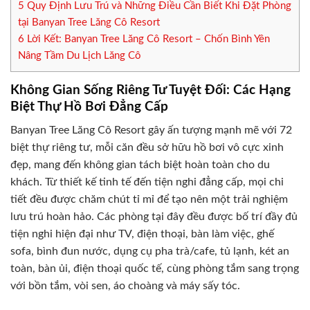
5
Quy Định Lưu Trú và Những Điều Cần Biết Khi Đặt Phòng
tại Banyan Tree Lăng Cô Resort
6
Lời Kết: Banyan Tree Lăng Cô Resort – Chốn Bình Yên
Nâng Tầm Du Lịch Lăng Cô
Không Gian Sống Riêng Tư Tuyệt Đối: Các Hạng
Biệt Thự Hồ Bơi Đẳng Cấp
Banyan Tree Lăng Cô Resort gây ấn tượng mạnh mẽ với 72
biệt thự riêng tư, mỗi căn đều sở hữu hồ bơi vô cực xinh
đẹp, mang đến không gian tách biệt hoàn toàn cho du
khách. Từ thiết kế tinh tế đến tiện nghi đẳng cấp, mọi chi
tiết đều được chăm chút tỉ mỉ để tạo nên một trải nghiệm
lưu trú hoàn hảo. Các phòng tại đây đều được bố trí đầy đủ
tiện nghi hiện đại như TV, điện thoại, bàn làm việc, ghế
sofa, bình đun nước, dụng cụ pha trà/cafe, tủ lạnh, két an
toàn, bàn ủi, điện thoại quốc tế, cùng phòng tắm sang trọng
với bồn tắm, vòi sen, áo choàng và máy sấy tóc.