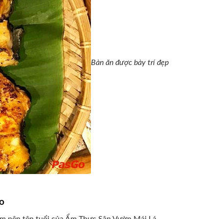
Bàn ăn được bày trí đẹp
o
làm nên tên tuổi của Ẩm Thực Sân Vườn Mái Lá