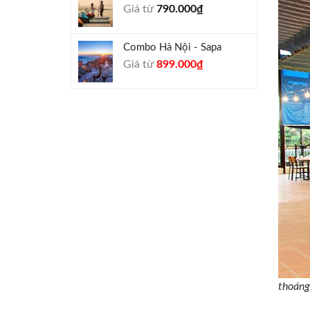
Giá từ
790.000
₫
940.000₫.
Combo Hà Nội - Sapa
Giá
Giá
Giá từ
899.000
₫
gốc
hiện
là:
tại
990.000₫.
là:
899.000₫.
thoáng