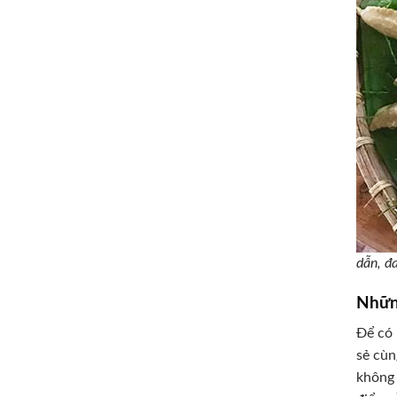
dẫn, đ
Nhữn
Để có 
sẻ cùn
không 