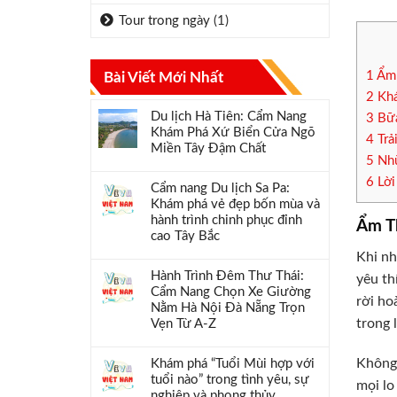
Tour trong ngày
(1)
1
Ẩm 
Bài Viết Mới Nhất
2
Khá
Du lịch Hà Tiên: Cẩm Nang
3
Bữa
Khám Phá Xứ Biển Cửa Ngõ
4
Trả
Miền Tây Đậm Chất
5
Nhữ
6
Lời
Cẩm nang Du lịch Sa Pa:
Khám phá vẻ đẹp bốn mùa và
hành trình chinh phục đỉnh
Ẩm T
cao Tây Bắc
Khi n
Hành Trình Đêm Thư Thái:
yêu th
Cẩm Nang Chọn Xe Giường
rời ho
Nằm Hà Nội Đà Nẵng Trọn
trong 
Vẹn Từ A-Z
Không 
Khám phá “Tuổi Mùi hợp với
tuổi nào” trong tình yêu, sự
mọi lo
nghiệp và phong thủy