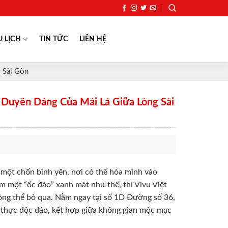
U LỊCH
TIN TỨC
LIÊN HỆ
 Sài Gòn
Duyên Dáng Của Mái Lá Giữa Lòng Sài
m một chốn bình yên, nơi có thể hòa mình vào
 một “ốc đảo” xanh mát như thế, thì Vivu Việt
ông thể bỏ qua. Nằm ngay tại số 1D Đường số 36,
thực độc đáo, kết hợp giữa không gian mộc mạc