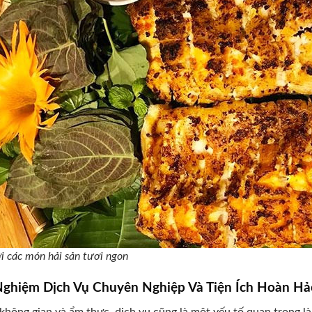
i các món hải sản tươi ngon
 Nghiệm Dịch Vụ Chuyên Nghiệp Và Tiện Ích Hoàn Hả
không gian và ẩm thực, dịch vụ cũng là một yếu tố quan trọng 