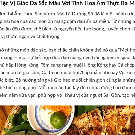
Tiệc Vị Giác Đa Sắc Màu Với Tinh Hoa Ẩm Thực Ba M
ơn tại Ẩm Thực Sân Vườn Mái Lá Đường Số 36 là một hành trình
p hài hòa của các món ăn mang đậm dấu ấn ba miền. Từ những m
n ăn đều được chế biến từ nguyên liệu tươi sống, tuyển chọn k
vị thơm ngon và chất lượng.
số những món đặc sắc, bạn chắc chắn không thể bỏ qua “Mẹt heo
 măng — một sự kết hợp độc đáo mang đến trải nghiệm vị giác đa
ú hấp Hồng Kông, Tôm càng rang muối Hồng Kông hay Cá chép g
các món từ gia cầm, Gà ta nổ muối hột/hấp mắm nhĩ hay Vịt xiê
ặc biệt, Bò nướng tảng và Giò heo muối chiên giòn cũng là nhữ
hế biến công phu. Mỗi món ăn tại đây đều chứa đựng bao đam mê
êm nếm vừa vặn, phù hợp với khẩu vị của người Sài Gòn, tạo nê