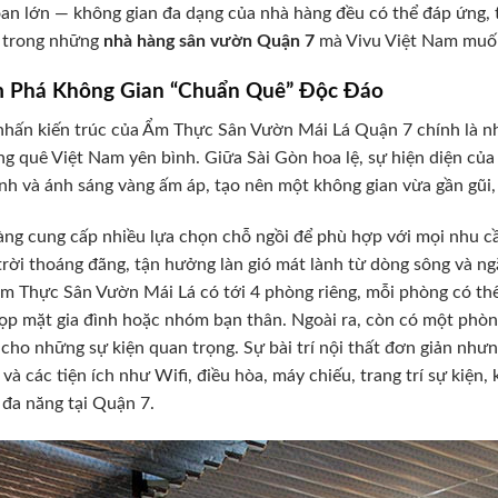
oan lớn — không gian đa dạng của nhà hàng đều có thể đáp ứng,
t trong những
nhà hàng sân vườn Quận 7
mà Vivu Việt Nam muốn 
 Phá Không Gian “Chuẩn Quê” Độc Đáo
hấn kiến trúc của Ẩm Thực Sân Vườn Mái Lá Quận 7 chính là nh
ng quê Việt Nam yên bình. Giữa Sài Gòn hoa lệ, sự hiện diện củ
nh và ánh sáng vàng ấm áp, tạo nên một không gian vừa gần gũi, v
ng cung cấp nhiều lựa chọn chỗ ngồi để phù hợp với mọi nhu c
trời thoáng đãng, tận hưởng làn gió mát lành từ dòng sông và 
m Thực Sân Vườn Mái Lá có tới 4 phòng riêng, mỗi phòng có thể
ọp mặt gia đình hoặc nhóm bạn thân. Ngoài ra, còn có một phòng
cho những sự kiện quan trọng. Sự bài trí nội thất đơn giản nhưng
 và các tiện ích như Wifi, điều hòa, máy chiếu, trang trí sự kiện
rí đa năng tại Quận 7.