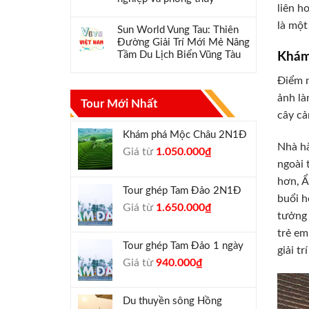
liên h
là mộ
Sun World Vung Tau: Thiên
Đường Giải Trí Mới Mẻ Nâng
Tầm Du Lịch Biển Vũng Tàu
Khám
Điểm n
ảnh là
Tour Mới Nhất
cây cả
Khám phá Mộc Châu 2N1Đ
Nhà hà
Giá
Giá
Giá từ
1.050.000
₫
ngoài 
gốc
hiện
là:
tại
hơn, Ẩ
Tour ghép Tam Đảo 2N1Đ
1.300.000₫.
là:
buổi h
Giá
Giá
Giá từ
1.650.000
₫
1.050.000₫.
tưởng 
gốc
hiện
trẻ em
là:
tại
Tour ghép Tam Đảo 1 ngày
giải t
1.800.000₫.
là:
Giá
Giá
Giá từ
940.000
₫
1.650.000₫.
gốc
hiện
là:
tại
Du thuyền sông Hồng
1.000.000₫.
là: