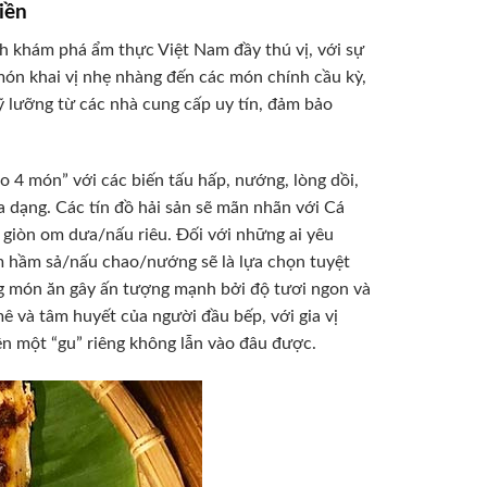
iền
 khám phá ẩm thực Việt Nam đầy thú vị, với sự
ón khai vị nhẹ nhàng đến các món chính cầu kỳ,
ỹ lưỡng từ các nhà cung cấp uy tín, đảm bảo
 4 món” với các biến tấu hấp, nướng, lòng dồi,
 dạng. Các tín đồ hải sản sẽ mãn nhãn với Cá
iòn om dưa/nấu riêu. Đối với những ai yêu
m hầm sả/nấu chao/nướng sẽ là lựa chọn tuyệt
ng món ăn gây ấn tượng mạnh bởi độ tươi ngon và
 và tâm huyết của người đầu bếp, với gia vị
n một “gu” riêng không lẫn vào đâu được.