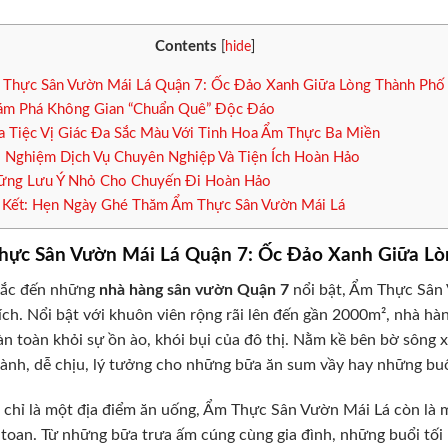
Contents
[
hide
]
Thực Sân Vườn Mái Lá Quận 7: Ốc Đảo Xanh Giữa Lòng Thành Phố
m Phá Không Gian “Chuẩn Quê” Độc Đáo
 Tiệc Vị Giác Đa Sắc Màu Với Tinh Hoa Ẩm Thực Ba Miền
i Nghiệm Dịch Vụ Chuyên Nghiệp Và Tiện Ích Hoàn Hảo
ng Lưu Ý Nhỏ Cho Chuyến Đi Hoàn Hảo
 Kết: Hẹn Ngày Ghé Thăm Ẩm Thực Sân Vườn Mái Lá
hực Sân Vườn Mái Lá Quận 7: Ốc Đảo Xanh Giữa Lò
hắc đến những
nhà hàng sân vườn Quận 7
nổi bật, Ẩm Thực Sân 
ích. Nổi bật với khuôn viên rộng rãi lên đến gần 2000m², nhà hàn
àn toàn khỏi sự ồn ào, khói bụi của đô thị. Nằm kề bên bờ sông
lành, dễ chịu, lý tưởng cho những bữa ăn sum vầy hay những buổ
chỉ là một địa điểm ăn uống, Ẩm Thực Sân Vườn Mái Lá còn là một
 toan. Từ những bữa trưa ấm cúng cùng gia đình, những buổi tối