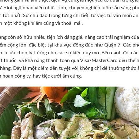
. Đội ngũ nhân viên nhiệt tình, chuyên nghiệp luôn sẵn sàng p
 tốt nhất. Sự chu đáo trong từng chi tiết, từ việc tư vấn món ă
n một không khí ấm cúng và thoải mái.
ng còn sở hữu nhiều tiện ích đáng giá, nâng cao trải nghiệm của
ểm cộng lớn, đặc biệt tại khu vực đông đúc như Quận 7. Các phò
ớn là lựa chọn lý tưởng cho các sự kiện quy mô. Bên cạnh đó, các
t thuốc, và khả năng thanh toán qua Visa/MasterCard đều thể 
hàng. Đây là một điểm đến tuyệt vời không chỉ để thưởng thức 
ên hoan công ty, hay tiệc cưới ấm cúng.