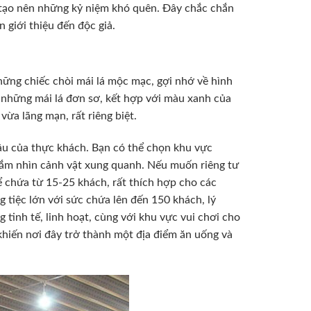
 tạo nên những kỷ niệm khó quên. Đây chắc chắn
giới thiệu đến độc giả.
ững chiếc chòi mái lá mộc mạc, gợi nhớ về hình
a những mái lá đơn sơ, kết hợp với màu xanh của
ừa lãng mạn, rất riêng biệt.
ầu của thực khách. Bạn có thể chọn khu vực
ngắm nhìn cảnh vật xung quanh. Nếu muốn riêng tư
 chứa từ 15-25 khách, rất thích hợp cho các
 tiệc lớn với sức chứa lên đến 150 khách, lý
 tinh tế, linh hoạt, cùng với khu vực vui chơi cho
, khiến nơi đây trở thành một địa điểm ăn uống và