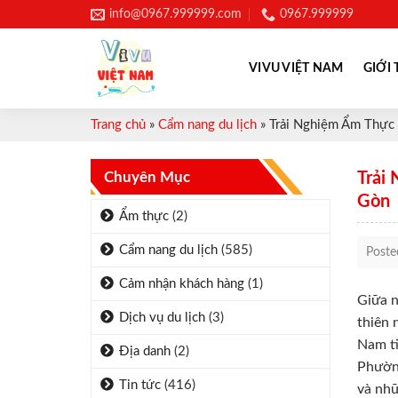
Skip
info@0967.999999.com
0967.999999
to
content
VIVU VIỆT NAM
GIỚI 
Trang chủ
»
Cẩm nang du lịch
»
Trải Nghiệm Ẩm Thực
Chuyên Mục
Trải
Gòn
Ẩm thực
(2)
Cẩm nang du lịch
(585)
Post
Cảm nhận khách hàng
(1)
Giữa n
Dịch vụ du lịch
(3)
thiên 
Nam t
Địa danh
(2)
Phường
Tin tức
(416)
và nhữ