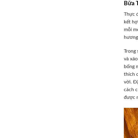
Bữa 
Thực đ
kết hợ
mỗi mó
hương 
Trong 
và xáo
bống m
thích 
vời. Đ
cách c
được n