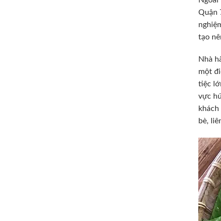
Quận 7
nghiệm
tạo nê
Nhà hà
một đi
tiệc l
vực hú
khách 
bè, li