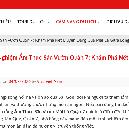
THIỆU
TOUR DU LỊCH
CẨM NANG DU LỊCH
DỊCH VỤ D
 Sân Vườn Quận 7: Khám Phá Nét Duyên Dáng Của Mái Lá Giữa Lòng
 Nghiệm Ẩm Thực Sân Vườn Quận 7: Khám Phá Nét 
ed on
04/07/2026
by
Vivu Việt Nam
hịp sống hối hả và ồn ào của Sài Gòn, đôi khi người ta thèm lắ
nhiên và thưởng thức những món ăn ngon. Nếu bạn đang tìm kiếm
in rằng
Ẩm Thực Sân Vườn Mái Lá Quận 7
chính là điểm đến kh
 Tân Quy, Quận 7, nhà hàng này mang đến một trải nghiệm ẩm 
ng món ăn đậm đà hương vị truyền thống Việt.