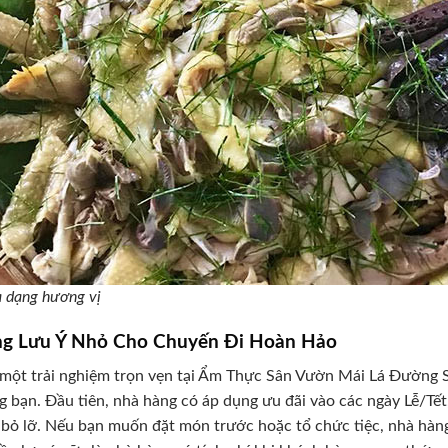
a dạng hương vị
g Lưu Ý Nhỏ Cho Chuyến Đi Hoàn Hảo
một trải nghiệm trọn vẹn tại Ẩm Thực Sân Vườn Mái Lá Đường S
g bạn. Đầu tiên, nhà hàng có áp dụng ưu đãi vào các ngày Lễ/Tết,
bỏ lỡ. Nếu bạn muốn đặt món trước hoặc tổ chức tiệc, nhà hàn