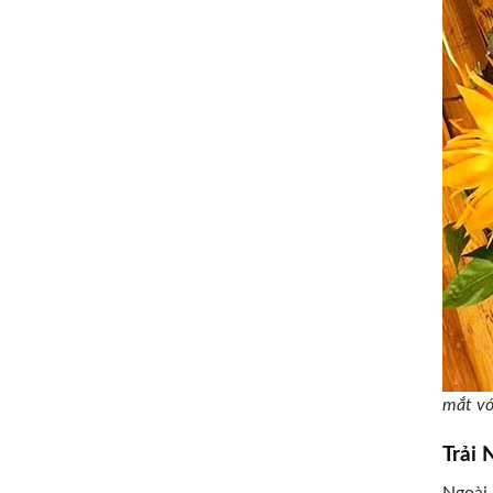
mắt vớ
Trải
Ngoài 