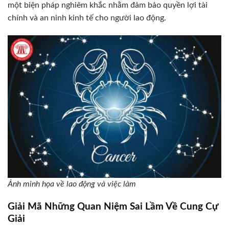
một biện pháp nghiêm khắc nhằm đảm bảo quyền lợi tài
chính và an ninh kinh tế cho người lao động.
Ảnh minh họa về lao động và việc làm
Giải Mã Những Quan Niệm Sai Lầm Về Cung Cự
Giải