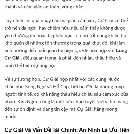
thành và cảm giác an toàn, vững chắc.
Tuy nhiên, vì quá nhạy cảm và giàu cảm xúc, Cự Giải có thể
trở nên đa nghi, hay chiếm hữu nếu cảm thấy không được
yêu thương đủ hoặc bị phản bội. Trí nhớ tốt cũng khiến họ
khó quên đi những tổn thương trong quá khứ, đôi khi làm
ảnh hưởng đến mối quan hệ hiện tại. Để hòa hợp với
Cung
Cự Giải
, điều quan trọng là phải kiên nhẫn, thấu hiểu và
luôn thể hiện sự ủng hộ.
Về sự tương hợp, Cự Giải hợp nhất với các cung Nước
khác như Song Ngư và Hổ Cáp, bởi họ đều là những tuýp
người tinh tế, có khả năng thấu hiểu chiều sâu cảm xúc của
nhau. Kim Ngưu cũng là một lựa chọn tuyệt vời vì họ mang
đến sự ổn định và đáng tin cậy mà Cự Giải hằng mong
muốn.
Cự Giải Và Vấn Đề Tài Chính: An Ninh Là Ưu Tiên