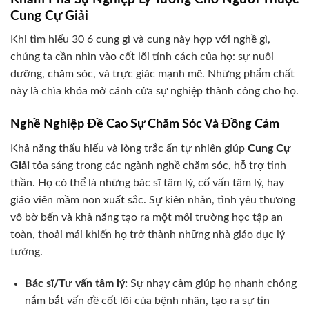
Cung Cự Giải
Khi tìm hiểu 30 6 cung gì và cung này hợp với nghề gì,
chúng ta cần nhìn vào cốt lõi tính cách của họ: sự nuôi
dưỡng, chăm sóc, và trực giác mạnh mẽ. Những phẩm chất
này là chìa khóa mở cánh cửa sự nghiệp thành công cho họ.
Nghề Nghiệp Đề Cao Sự Chăm Sóc Và Đồng Cảm
Khả năng thấu hiểu và lòng trắc ẩn tự nhiên giúp
Cung Cự
Giải
tỏa sáng trong các ngành nghề chăm sóc, hỗ trợ tinh
thần. Họ có thể là những bác sĩ tâm lý, cố vấn tâm lý, hay
giáo viên mầm non xuất sắc. Sự kiên nhẫn, tình yêu thương
vô bờ bến và khả năng tạo ra một môi trường học tập an
toàn, thoải mái khiến họ trở thành những nhà giáo dục lý
tưởng.
Bác sĩ/Tư vấn tâm lý:
Sự nhạy cảm giúp họ nhanh chóng
nắm bắt vấn đề cốt lõi của bệnh nhân, tạo ra sự tin