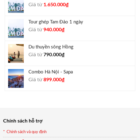
Giá
Giá
Giá từ
1.650.000
₫
1.050.000₫.
gốc
hiện
là:
tại
Tour ghép Tam Đảo 1 ngày
1.800.000₫.
là:
Giá
Giá
Giá từ
940.000
₫
1.650.000₫.
gốc
hiện
là:
tại
Du thuyền sông Hồng
1.000.000₫.
là:
Giá từ
790.000
₫
940.000₫.
Combo Hà Nội - Sapa
Giá
Giá
Giá từ
899.000
₫
gốc
hiện
là:
tại
990.000₫.
là:
899.000₫.
Chính sách hỗ trợ
Chính sách và quy định