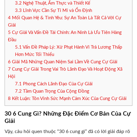
3.2
Nghệ Thuật, Ẩm Thực và Thiết Kế
3.3
Lĩnh Vực Cần Sự Tỉ Mỉ và Ổn Định
4
Mối Quan Hệ & Tình Yêu: Sự An Toàn Là Tất Cả Với Cự
Giải
5
Cự Giải Và Vấn Đề Tài Chính: An Ninh Là Ưu Tiên Hàng
Đầu
5.1
Vấn Đề Pháp Lý: Xử Phạt Hành Vi Trả Lương Thấp
Hơn Mức Tối Thiểu
6
Giải Mã Những Quan Niệm Sai Lầm Về Cung Cự Giải
7
Cung Cự Giải Trong Vai Trò Lãnh Đạo Và Hoạt Động Xã
Hội
7.1
Phong Cách Lãnh Đạo Của Cự Giải
7.2
Tầm Quan Trọng Của Cộng Đồng
8
Kết Luận: Tôn Vinh Sức Mạnh Cảm Xúc Của Cung Cự Giải
30 6 Cung Gì? Những Đặc Điểm Cơ Bản Của Cự
Giải
Vậy, câu hỏi quen thuộc “30 6 cung gì” đã có lời giải đáp rõ