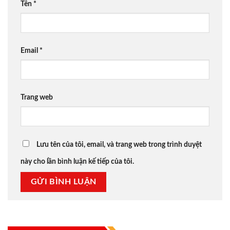
Tên
*
Email
*
Trang web
Lưu tên của tôi, email, và trang web trong trình duyệt
này cho lần bình luận kế tiếp của tôi.