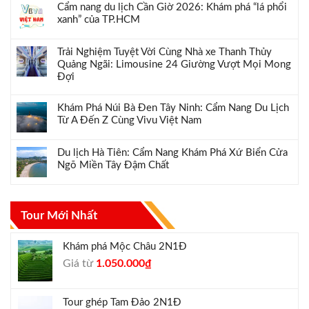
Cẩm nang du lịch Cần Giờ 2026: Khám phá “lá phổi
xanh” của TP.HCM
Trải Nghiệm Tuyệt Vời Cùng Nhà xe Thanh Thủy
Quảng Ngãi: Limousine 24 Giường Vượt Mọi Mong
Đợi
Khám Phá Núi Bà Đen Tây Ninh: Cẩm Nang Du Lịch
Từ A Đến Z Cùng Vivu Việt Nam
Du lịch Hà Tiên: Cẩm Nang Khám Phá Xứ Biển Cửa
Ngõ Miền Tây Đậm Chất
Tour Mới Nhất
Khám phá Mộc Châu 2N1Đ
Giá
Giá
Giá từ
1.050.000
₫
gốc
hiện
là:
tại
Tour ghép Tam Đảo 2N1Đ
1.300.000₫.
là: