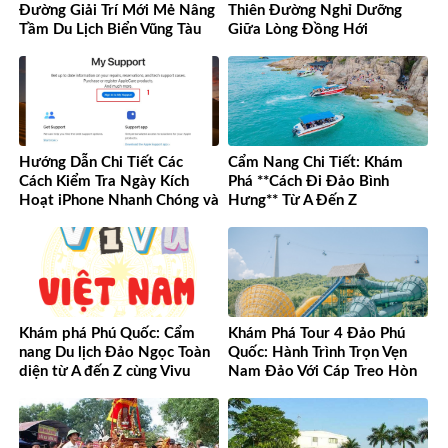
Đường Giải Trí Mới Mẻ Nâng
Thiên Đường Nghỉ Dưỡng
Tầm Du Lịch Biển Vũng Tàu
Giữa Lòng Đồng Hới
Hướng Dẫn Chi Tiết Các
Cẩm Nang Chi Tiết: Khám
Cách Kiểm Tra Ngày Kích
Phá **Cách Đi Đảo Bình
Hoạt iPhone Nhanh Chóng và
Hưng** Từ A Đến Z
Chính Xác
Khám phá Phú Quốc: Cẩm
Khám Phá Tour 4 Đảo Phú
nang Du lịch Đảo Ngọc Toàn
Quốc: Hành Trình Trọn Vẹn
diện từ A đến Z cùng Vivu
Nam Đảo Với Cáp Treo Hòn
Việt Nam
Thơm Tuyệt Đỉnh