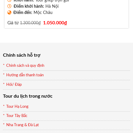
Khởi hành:
Tour ghép trọn gói
Điểm khởi hành:
Hà Nội
Điểm đến:
Mộc Châu
Giá
Giá
1.050.000
₫
Giá từ
1.300.000
₫
gốc
hiện
là:
tại
1.300.000₫.
là:
1.050.000₫.
Chính sách hỗ trợ
Chính sách và quy định
Hướng dẫn thanh toán
Hỏi/ Đáp
Tour du lịch trong nước
Tour Hạ Long
Tour Tây Bắc
Nha Trang & Đà Lạt