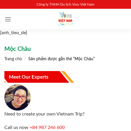
Skip
Công ty TNHH Du lịch Vivu Việt Nam
to
content
[anh_tieu_de]
Mộc Châu
Trang chủ
/
Sản phẩm được gắn thẻ “Mộc Châu”
Meet Our Experts
Need to create your own Vietnam Trip?
Call us now
+84 987 246 600