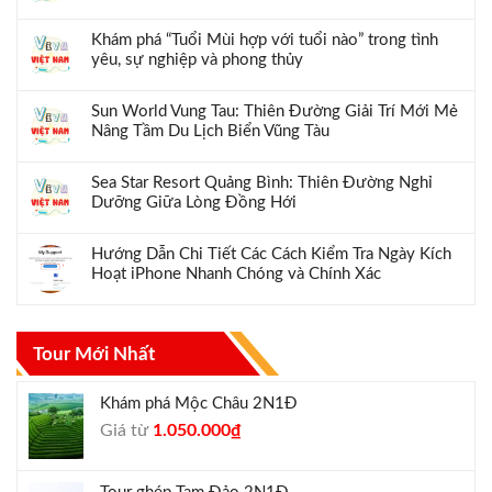
Khám phá “Tuổi Mùi hợp với tuổi nào” trong tình
yêu, sự nghiệp và phong thủy
Sun World Vung Tau: Thiên Đường Giải Trí Mới Mẻ
Nâng Tầm Du Lịch Biển Vũng Tàu
Sea Star Resort Quảng Bình: Thiên Đường Nghỉ
Dưỡng Giữa Lòng Đồng Hới
Hướng Dẫn Chi Tiết Các Cách Kiểm Tra Ngày Kích
Hoạt iPhone Nhanh Chóng và Chính Xác
Tour Mới Nhất
Khám phá Mộc Châu 2N1Đ
Giá
Giá
Giá từ
1.050.000
₫
gốc
hiện
là:
tại