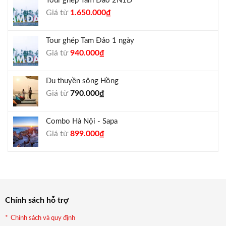
Tour ghép Tam Đảo 2N1Đ
1.300.000₫.
là:
Giá
Giá
Giá từ
1.650.000
₫
1.050.000₫.
gốc
hiện
là:
tại
Tour ghép Tam Đảo 1 ngày
1.800.000₫.
là:
Giá
Giá
Giá từ
940.000
₫
1.650.000₫.
gốc
hiện
là:
tại
Du thuyền sông Hồng
1.000.000₫.
là:
Giá từ
790.000
₫
940.000₫.
Combo Hà Nội - Sapa
Giá
Giá
Giá từ
899.000
₫
gốc
hiện
là:
tại
990.000₫.
là:
899.000₫.
Chính sách hỗ trợ
Chính sách và quy định