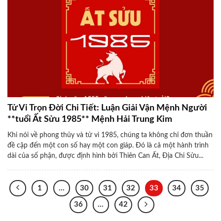
Tử Vi Trọn Đời Chi Tiết: Luận Giải Vận Mệnh Người
**tuổi Ất Sửu 1985** Mệnh Hải Trung Kim
Khi nói về phong thủy và tử vi 1985, chúng ta không chỉ đơn thuần
đề cập đến một con số hay một con giáp. Đó là cả một hành trình
dài của số phận, được định hình bởi Thiên Can Ất, Địa Chi Sửu...
1
…
30
31
32
33
34
35
36
…
42