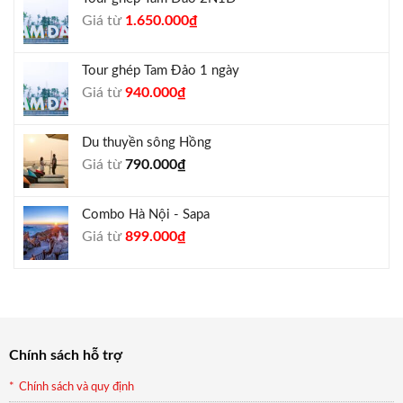
1.300.000₫.
là:
Giá
Giá
Giá từ
1.650.000
₫
1.050.000₫.
gốc
hiện
là:
tại
Tour ghép Tam Đảo 1 ngày
1.800.000₫.
là:
Giá
Giá
Giá từ
940.000
₫
1.650.000₫.
gốc
hiện
là:
tại
Du thuyền sông Hồng
1.000.000₫.
là:
Giá từ
790.000
₫
940.000₫.
Combo Hà Nội - Sapa
Giá
Giá
Giá từ
899.000
₫
gốc
hiện
là:
tại
990.000₫.
là:
899.000₫.
Chính sách hỗ trợ
Chính sách và quy định