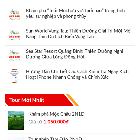
Khám phá “Tuổi Mùi hợp với tuổi nào” trong tình
yêu, sự nghiệp và phong thủy
Sun World Vung Tau: Thiên Đường Giải Trí Mới Mẻ
Nâng Tầm Du Lịch Biển Vũng Tàu
Sea Star Resort Quảng Bình: Thiên Đường Nghỉ
Dưỡng Giữa Lòng Đồng Hới
Hướng Dẫn Chi Tiết Các Cách Kiểm Tra Ngày Kích
Hoạt iPhone Nhanh Chóng và Chính Xác
Tour Mới Nhất
Khám phá Mộc Châu 2N1Đ
Giá
Giá
Giá từ
1.050.000
₫
gốc
hiện
là:
tại
Tour ghép Tam Đảo 2N1Đ