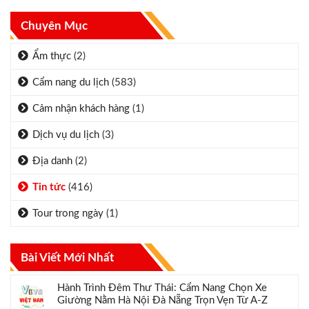
Chuyên Mục
Ẩm thực
(2)
Cẩm nang du lịch
(583)
Cảm nhận khách hàng
(1)
Dịch vụ du lịch
(3)
Địa danh
(2)
Tin tức
(416)
Tour trong ngày
(1)
Bài Viết Mới Nhất
Hành Trình Đêm Thư Thái: Cẩm Nang Chọn Xe
Giường Nằm Hà Nội Đà Nẵng Trọn Vẹn Từ A-Z